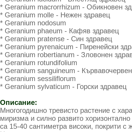
* Geranium macrorrhizum - Обикновен з
* Geranium molle - Нежен здравец
* Geranium nodosum
* Geranium phaeum - Кафяв здравец
* Geranium pratense - Син здравец
* Geranium pyrenaicum - Пиренейски зд
* Geranium robertianum - Зловонен здра
* Geranium rotundifolium
* Geranium sanguineum - Кървавочерве
* Geranium sessiliflorum
* Geranium sylvaticum - Горски здравец
Описание:
Многогодишно тревисто растение с хар
миризма и силно развито хоризонтално
са 15-40 сантиметра високи, покрити с 