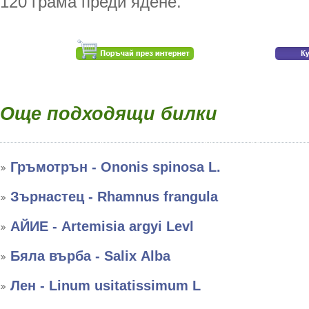
120 грама преди ядене.
Още подходящи билки
Гръмотрън - Ononis spinosa L.
Зърнастец - Rhamnus frangula
АЙИЕ - Artemisia argyi Levl
Бяла върба - Salix Аlba
Лен - Linum usitatissimum L