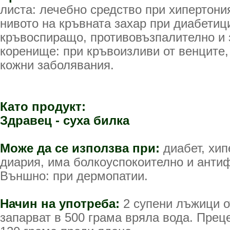
листа: лечебно средство при хипертони
нивото на кръвната захар при диабетиц
кръвоспиращо, противовъзпалително и 
коренище: при кръвоизливи от венците,
кожни заболявания.
Като продукт:
Здравец - суха билка
Може да се използва при:
диабет, хип
диария, има болкоуспокоително и анти
Външно: при дермопатии.
Начин на употреба:
2 супени лъжици о
запарват в 500 грама вряла вода. Преце