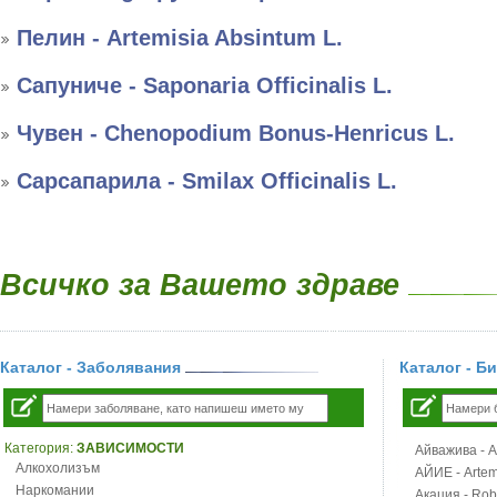
Пелин - Artemisia Absintum L.
Сапуниче - Saponaria Officinalis L.
Чувен - Chenopodium Bonus-Henricus L.
Сарсапарила - Smilax Officinalis L.
Всичко за Вашето здраве
Каталог - Заболявания
Каталог - Б
Категория:
ЗАВИСИМОСТИ
Айважива - Al
Алкохолизъм
АЙИЕ - Artemi
Наркомании
Акация - Rob