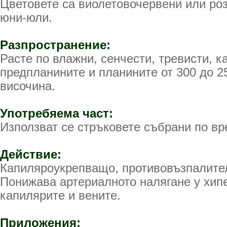
Цветовете са виолетовочервени или ро
юни-юли.
Разпространение:
Расте по влажни, сенчести, тревисти, к
предпланините и планините от 300 до 
височина.
Употребяема част:
Използват се стръковете събрани по в
Действие:
Капиляроукрепващо, противовъзпалител
Понижава артериалното налягане у хип
капилярите и вените.
Приложения: