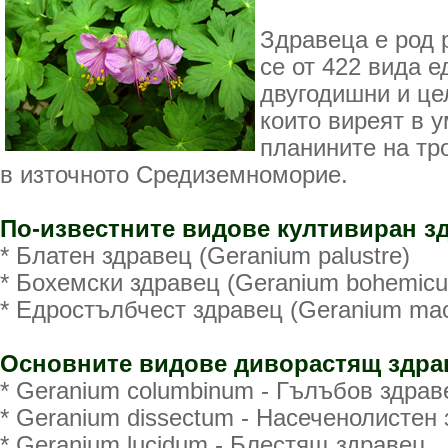
Здравеца е род 
се от 422 вида 
двугодишни и це
които виреят в у
планините на тр
в източното Средиземноморие.
По-известните видове култивиран зд
* Блатен здравец (Geranium palustre)
* Бохемски здравец (Geranium bohemic
* Едростълбчест здравец (Geranium mac
Основните видове диворастящ здрав
* Geranium columbinum - Гълъбов здрав
* Geranium dissectum - Насеченолистен
* Geranium lucidum - Блестящ здравец