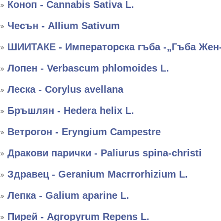
Коноп - Cannabis Sativa L.
Чесън - Allium Sativum
ШИИТАКЕ - Императорска гъба -„Гъба Жен
Лопен - Verbascum phlomoides L.
Леска - Corylus avellana
Бръшлян - Hedera helix L.
Ветрогон - Eryngium Campestre
Дракови парички - Paliurus spina-christi
Здравец - Geranium Macrrorhizium L.
Лепка - Galium aparine L.
Пирей - Agropyrum Repens L.