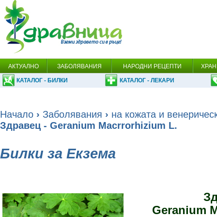
АКТУАЛНО
ЗАБОЛЯВАНИЯ
НАРОДНИ РЕЦЕПТИ
ХРАН
КАТАЛОГ - БИЛКИ
КАТАЛОГ - ЛЕКАРИ
Начало
›
Заболявания
›
на кожата и венеричес
Здравец - Geranium Macrrorhizium L.
Билки за Екзема
З
Geranium M