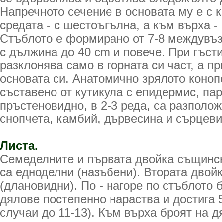
Напречното сечение в основата му е с 
средата - с шестоъгълна, а към върха -
Стъблото е формирано от 7-8 междувъзл
с дължина до 40 cm и повече. При гъст
разклонява само в горната си част, а пр
основата си. Анатомично зрялото коноп
съставено от кутикула с епидермис, пар
пръстеновидно, в 2-3 реда, са разполо
снопчета, камбий, дървесина и сърцеви
Листа.
Семеделните и първата двойка същинск
са едноделни (назъбени). Втората двойк
(длановидни). По - нагоре по стъблото 
дялове постепенно нараства и достига 5
случаи до 11-13). Към върха броят на д