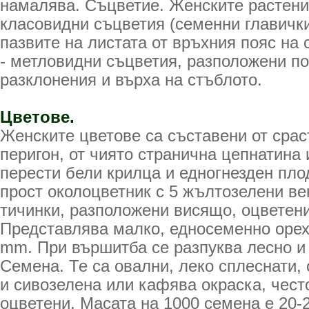
намалява. Съцветие. Женските растен
класовидни съцветия (семенни главички
пазвите на листата от връхния пояс на 
- метловидни съцветия, разположени по
разклонения и върха на стъблото.
Цветове.
Женските цветове са съставени от сра
перигон, от чиято странична цепнатина 
перести бели крилца и едногнезден плод
прост околоцветник с 5 жълтозелени ве
тичинки, разположени висящо, оцветени
Представлява малко, едносеменно орех
mm. При вършитба се разпуква лесно и 
Семена. Те са овални, леко сплеснати, 
и сивозелена или кафява окраска, чест
оцветени. Масата на 1000 семена е 20-2