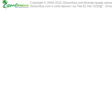
Copyright © 2006-2022 Zdravnitza.com Всички права запа
Змийско мляк
Бронхиолит
Zdravnitza.com е собственост на "Ню Ес Нет ЕООД" :
Усло
Зърнастец -
Бронхит
Иглика - Fl. 
Бронхопневмония
Изсипливче -
Възпаление на тъпанчето
Исиот - Zingib
Възпалено гърло
Исландски ли
Задавяне с чуждо тяло
Исоп - Hyssop
Кашлица
Калина - Vib
Кръвоизлив от носа
Калоферче -
Ларингит
Каменоломка 
Мениеров синдром
Камшик - Agr
Моноцитна ангина
Карамфил - E
Плеврит
Кафяво морск
Саркоидоза
Кисел трън - 
Сенна хрема
Клинавче /орл
Синуит
Коило - Stipa
Сърбеж в ушите
Комунига - Me
Трахеит
Коноп - Canna
Туберкулоза
Конски кесте
Фарингит
Копитник - A
Хрема
Коприва - Urt
Категория:
НА ЖЛЕЗИТЕ С ВЪТРЕШНА СЕКРЕЦИЯ
Адипозо-генитална дистрофия
Копър - Anet