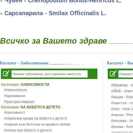
Чувен - Chenopodium Bonus-Henricus L.
Сарсапарила - Smilax Officinalis L.
Всичко за Вашето здраве
Каталог - Заболявания
Каталог - Б
Категория:
ЗАВИСИМОСТИ
Айважива - Al
Алкохолизъм
АЙИЕ - Artemi
Наркомании
Акация - Rob
Пристрастявания
Алкостоп - с
Категория:
НА БЕБЕТО И ДЕТЕТО
Алое - Aloe 
Агресивност
Анасон - Pim
Алергична хрема на бебето и детето
Ангелика - An
Алергия към белтъка на кравето мляко
Арника - Arn
Ангина при бебето и детето
Ароматна кал