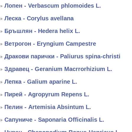
Лопен - Verbascum phlomoides L.
Леска - Corylus avellana
Бръшлян - Hedera helix L.
Ветрогон - Eryngium Campestre
Дракови парички - Paliurus spina-christi
Здравец - Geranium Macrrorhizium L.
Лепка - Galium aparine L.
Пирей - Agropyrum Repens L.
Пелин - Artemisia Absintum L.
Сапуниче - Saponaria Officinalis L.