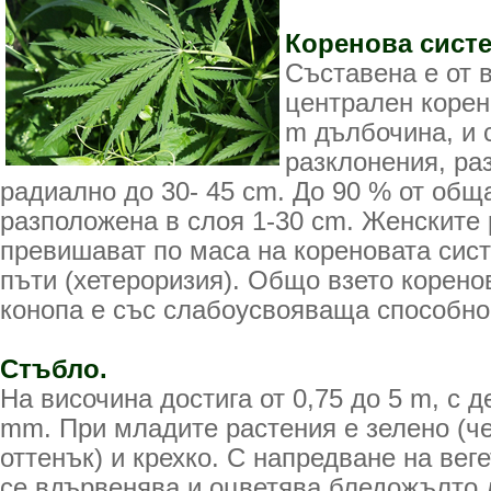
Коренова систе
Съставена е от 
централен корен
m дълбочина, и 
разклонения, ра
радиално до 30- 45 cm. До 90 % от общ
разположена в слоя 1-30 cm. Женските
превишават по маса на кореновата сист
пъти (хетероризия). Общо взето корено
конопа е със слабоусвояваща способно
Стъбло.
На височина достига от 0,75 до 5 m, с д
mm. При младите растения е зелено (ч
оттенък) и крехко. С напредване на вег
се вдървенява и оцветява бледожълто 