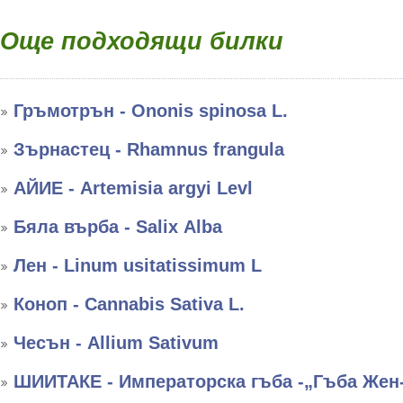
Още подходящи билки
Гръмотрън - Ononis spinosa L.
Зърнастец - Rhamnus frangula
АЙИЕ - Artemisia argyi Levl
Бяла върба - Salix Аlba
Лен - Linum usitatissimum L
Коноп - Cannabis Sativa L.
Чесън - Allium Sativum
ШИИТАКЕ - Императорска гъба -„Гъба Жен