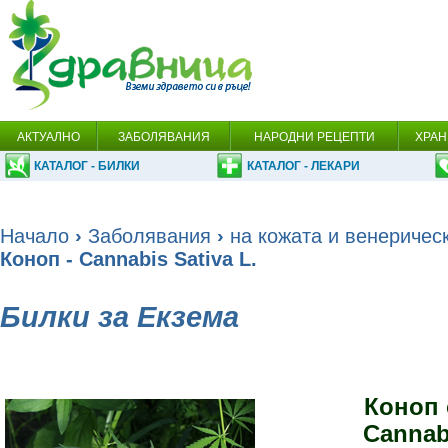
АКТУАЛНО
ЗАБОЛЯВАНИЯ
НАРОДНИ РЕЦЕПТИ
ХРАН
КАТАЛОГ - БИЛКИ
КАТАЛОГ - ЛЕКАРИ
Начало
›
Заболявания
›
на кожата и венеричес
Коноп - Cannabis Sativa L.
Билки за Екзема
Коноп
Cannabi