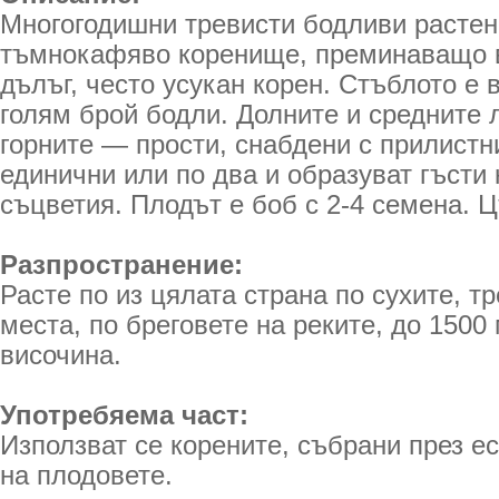
Многогодишни тревисти бодливи растен
тъмнокафяво коренище, преминаващо 
дълъг, често усукан корен. Стъблото е в
голям брой бодли. Долните и средните л
горните — прости, снабдени с прилистн
единични или по два и образуват гъсти
съцветия. Плодът е боб с 2-4 семена. 
Разпространение:
Расте по из цялата страна по сухите, т
места, по бреговете на реките, до 1500
височина.
Употребяема част:
Използват се корените, събрани през е
на плодовете.