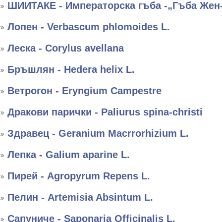
ШИИТАКЕ - Императорска гъба -„Гъба Жен
Лопен - Verbascum phlomoides L.
Леска - Corylus avellana
Бръшлян - Hedera helix L.
Ветрогон - Eryngium Campestre
Дракови парички - Paliurus spina-christi
Здравец - Geranium Macrrorhizium L.
Лепка - Galium aparine L.
Пирей - Agropyrum Repens L.
Пелин - Artemisia Absintum L.
Сапуниче - Saponaria Officinalis L.