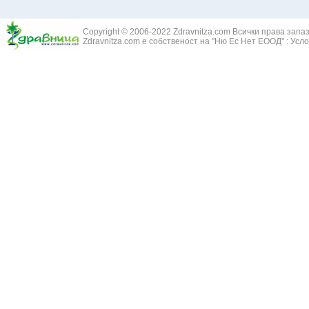
Златовръх - 
Болки в ушите
Змийски лапа
Бронхиектазии - разширение на бронхите
Copyright © 2006-2022 Zdravnitza.com Всички права запа
Змийско мляк
Бронхиолит
Zdravnitza.com е собственост на "Ню Ес Нет ЕООД" :
Усло
Зърнастец -
Бронхит
Иглика - Fl. 
Бронхопневмония
Изсипливче -
Възпаление на тъпанчето
Исиот - Zingib
Възпалено гърло
Исландски ли
Задавяне с чуждо тяло
Исоп - Hyssop
Кашлица
Калина - Vib
Кръвоизлив от носа
Калоферче -
Ларингит
Каменоломка 
Мениеров синдром
Камшик - Agr
Моноцитна ангина
Карамфил - E
Плеврит
Кафяво морск
Саркоидоза
Кисел трън - 
Сенна хрема
Клинавче /орл
Синуит
Коило - Stipa
Сърбеж в ушите
Комунига - Me
Трахеит
Коноп - Canna
Туберкулоза
Конски кесте
Фарингит
Копитник - A
Хрема