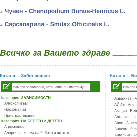
Чувен - Chenopodium Bonus-Henricus L.
Сарсапарила - Smilax Officinalis L.
Всичко за Вашето здраве
Каталог - Заболявания
Каталог - Б
Категория:
ЗАВИСИМОСТИ
Айважива - Al
Алкохолизъм
АЙИЕ - Artemi
Наркомании
Акация - Rob
Пристрастявания
Алкостоп - с
Категория:
НА БЕБЕТО И ДЕТЕТО
Алое - Aloe 
Агресивност
Анасон - Pim
Алергична хрема на бебето и детето
Ангелика - An