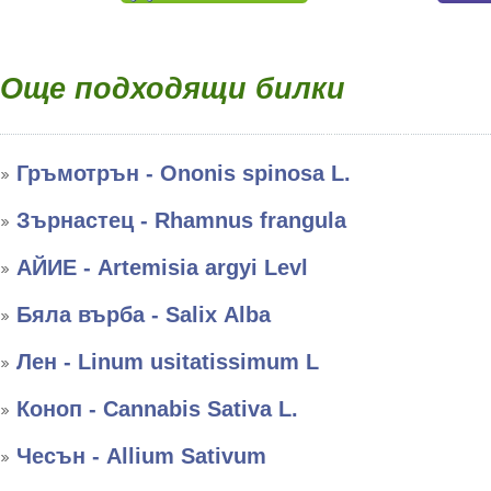
Още подходящи билки
Гръмотрън - Ononis spinosa L.
Зърнастец - Rhamnus frangula
АЙИЕ - Artemisia argyi Levl
Бяла върба - Salix Аlba
Лен - Linum usitatissimum L
Коноп - Cannabis Sativa L.
Чесън - Allium Sativum