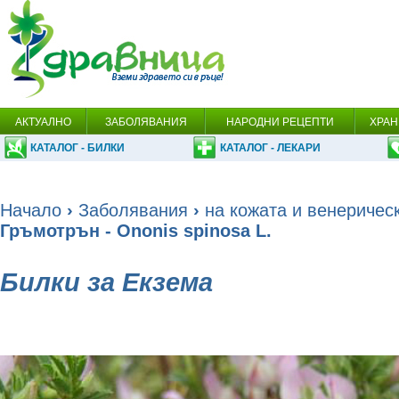
АКТУАЛНО
ЗАБОЛЯВАНИЯ
НАРОДНИ РЕЦЕПТИ
ХРАН
КАТАЛОГ - БИЛКИ
КАТАЛОГ - ЛЕКАРИ
Начало
›
Заболявания
›
на кожата и венеричес
Гръмотрън - Ononis spinosa L.
Билки за Екзема