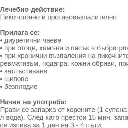
Лечебно действие:
Пикочогонно и противовъзпалително
Прилага се:
• диуретични чаеве
• при отоци, камъни и пясък в бъбрецит
• при хронични възпаления на пикочнит
ревматизъм, подагра, кожни обриви, пр
• затлъстяване
• шипове
• безплодие
Начин на употреба:
Прави се запарка от корените (1 супена
л вода). След като престои 15 мин, зап
се изпива за 1 ден на 3 - 4 пъти.