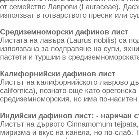
от семейство Лаврови (Lauraceae). Даф
използват в готварството пресни или су
Средиземноморски дафинов лист
Листата на лавъра (Laurus nobilis) са п
използвана за подправяне на супи, яхни
пастети и туршии в средиземноморската
Калифорнийски дафинов лист
Листът на калифорнийското лаврово дър
californica), познато още като орегонска
средиземноморския, но има по-наситен 
Индийски дафинов лист: - наричан с
Листът на дървото Cinnamomum tejpata,
миризма и вкус на канела, но по-слаб. 