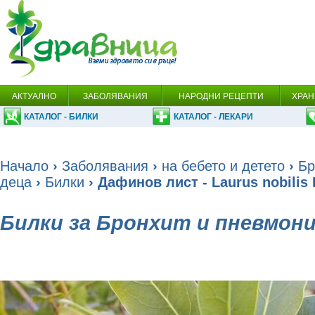
АКТУАЛНО
ЗАБОЛЯВАНИЯ
НАРОДНИ РЕЦЕПТИ
ХРАН
КАТАЛОГ - БИЛКИ
КАТАЛОГ - ЛЕКАРИ
Начало
›
Заболявания
›
на бебето и детето
›
Бр
деца
›
Билки
› Дафинов лист - Laurus nobilis 
Билки за Бронхит и пневмони