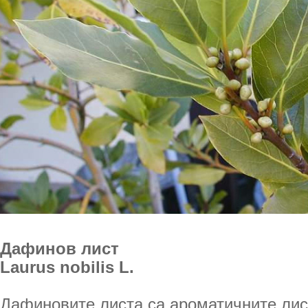
Дафинов лист
Laurus nobilis L.
Дафиновите листа са ароматичните лис