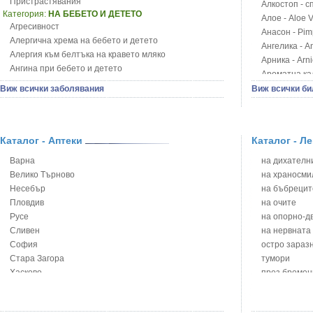
Пристрастявания
Алкостоп - с
Категория:
НА БЕБЕТО И ДЕТЕТО
Алое - Aloe 
Агресивност
Анасон - Pim
Алергична хрема на бебето и детето
Ангелика - An
Алергия към белтъка на кравето мляко
Арника - Arn
Ангина при бебето и детето
Ароматна кал
Анемия при бебето и детето
Арония - So
Виж всички заболявания
Виж всички би
Апетит - пълни деца
Бабини зъби -
Аромотерапия и децата
Билки за ба
Безапетитие при бебето и детето
Блатен аир -
Бронхиална астма при бебето и детето
Каталог - Аптеки
Каталог - Л
Блатен тъжни
Бронхит и пневмония при деца
Блян
Варна
на дихателни
Варицела
Бобови шушул
Велико Търново
на храносми
Висока температура на бебето и детето
Божур - Paeo
Несебър
на бъбрецит
Възпаление на ушите на бебето и детето
Борови връхче
Пловдив
на очите
Глисти
Босилек - Oc
Русе
на опорно-д
Грижа за пъпа на новороденото
Брей - Tamu
Сливен
на нервната
Грип при бебето и детето
Брош - Rubia 
София
остро зараз
Гърч
Бръшлян - He
Стара Загора
тумори
Да отгледам и възпитам детето си
Бряст - Ulmu
Хасково
през бремен
Детска церебрална парализа
Бушменски от
Ямбол
на сърцето 
Детски аутизъм
Бял имел - V
на устната к
Детски диабет
Бял оман - I