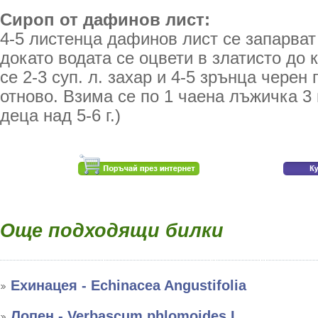
Сироп от дафинов лист:
4-5 листенца дафинов лист се запарват
докато водата се оцвети в златисто до
се 2-3 суп. л. захар и 4-5 зрънца черен 
отново. Взима се по 1 чаена лъжичка 3 
деца над 5-6 г.)
Още подходящи билки
Ехинацея - Echinacea Angustifolia
Лопен - Verbascum phlomoides L.