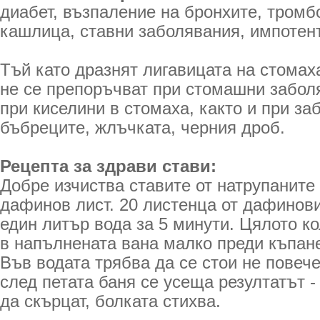
диабет, възпаление на бронхите, тромб
кашлица, ставни заболявания, импотент
Тъй като дразнят лигавицата на стомах
не се препоръчват при стомашни забол
при киселини в стомаха, както и при за
бъбреците, жлъчката, черния дроб.
Рецепта за здрави стави:
Добре изчиства ставите от натрупаните 
дафинов лист. 20 листенца от дафинови
един литър вода за 5 минути. Цялото к
в напълнената вана малко преди къпане
Във водата трябва да се стои не повече
след петата баня се усеща резултатът -
да скърцат, болката стихва.