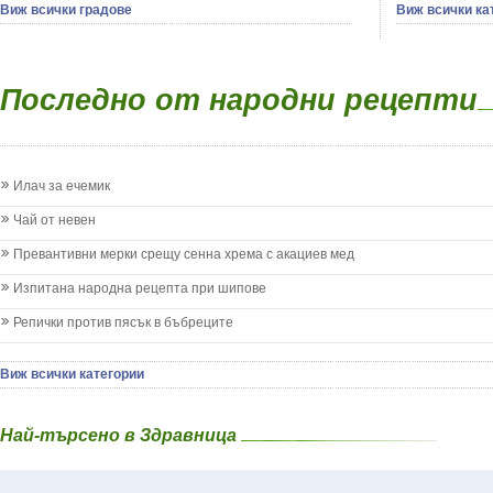
сексуални п
Виж всички градове
Виж всички ка
Екземи при деца
Бял Равнец - 
на половите
Епилепсия при деца
Бял трън - S
зависимости
Жълтеница
Бяла бреза -
на жлезите 
Запек на бебето и детето
Бяла върба -
Последно от народни рецепти
паразитни б
Заушка
Великденче -
на бебето и 
Имунизационен календар
Ветрогон - E
на кожата и
Кашлица при бебето и детето
Вечнозелен 
други
Коклюш при бебето и детето
Вишна - Prun
Илач за ечемик
Колики
Водна детелин
Менингит
Водно Пипери
Чай от невен
Млечни зъби
Волски език 
Млечница
Превантивни мерки срещу сенна хрема с акациев мед
Врабчови чрев
Морбили
Вратига - Ta
Изпитана народна рецепта при шипове
Нощно напикаване - енуреза
Върбинка - Ve
Отит
Репички против пясък в бъбреците
Гинко Билоба
Отравяне
Гледичия - Gl
Плач
Глог - Crata
Виж всички категории
Подсичане
Глухарче - Ta
Проблеми в пикочните пътища и бъбреците
Гороцвет - Ad
Проблеми с очите на бебето и детето
Най-търсено в Здравница
Горчив пели
Разстройство - диария при бебето и детето
Градински чай
Рахит
Гръмотрън - 