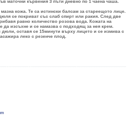
кръв маточни кървения 3 пъти дневно по 1 чаена чаша.
 мазна кожа. Те са истински балсам за стареещото лице.
дюля се покриват със слаб спирт или ракия. След две
прибавя равно количество розова вода. Кожата на
е да изсъхне и се намазва с подходящ за нея крем.
 дюли, оставя се 15минути върху лицето и се измива с
масажира леко с резенче плод.
num