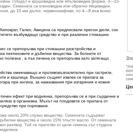
ройни. Плодът е крушовидна или ябълковидиа форма, 3—15
незден. Семената са клиновидни или обратно яйцевидни,
енни, до 10 мм дълги, червенокафяви, по 4—8 във всяко
Хипократ, Гален, Авицена са предписвали пресни дюли, сок
апетито възбуждащо средство и при различни стомашни
нес се препоръчва при стомашни разстройства и
на пектиновите и дъбилни вещества. За болните от
о полезна , а пък печена се препоръчва като затягащо
Зл
"Зл
кур
ейства омекчаващо и противовъзпалително при гастрити,
пип
еити и кашлица. Външно същият извлек се прилага за
семе
ргара при ангина, за намазвания при изгаряния и кожни
Цен
тичен ефект при воднянка, препоръчва се и при сърдечни и
желязо в организма. Мъхът на плодовете се прилага от
средство при порязване.
ржа около 20% слузно вещество. Семената съ­държат
дъбилни вещества и около 15% тлъсто масло. От семената
зен разтвор. Той се приготвя от цели семена със студена
мигдалина.