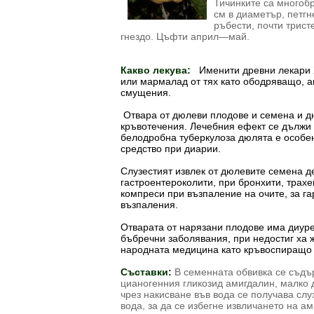
Тичинките са многоб
см в диаметър, петг
ръбести, почти трист
гнездо. Цъфти април—май.
Какво лекува:
Именити древни лекари 
или мармалад от тях като ободряващо, 
смущения.
Отвара от дюлеви плодове и семена и д
кръвотечения. Лечебния ефект се дължи 
белодробна туберкулоза дюлята е особен
средство при диарии.
Слузестият извлек от дюлевите семена д
гастроентероколити, при бронхити, трах
компреси при възпаление на очите, за га
възпаления.
Отварата от нарязани плодове има диуре
бъбречни заболявания, при недостиг ха 
народната медицина като кръвоспиращо 
Съставки:
В семенната обвивка се съдъ
цианогенния гликозид амигдалин, малко 
чрез накисване във вода се получава слу
вода, за да се избегне извличането на а