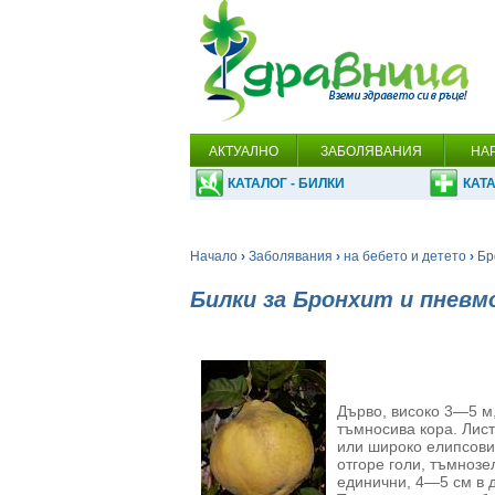
АКТУАЛНО
ЗАБОЛЯВАНИЯ
НА
КАТАЛОГ - БИЛКИ
КАТА
Начало
›
Заболявания
›
на бебето и детето
›
Бр
Билки за Бронхит и пневм
Дърво, високо 3—5 м,
тъмносива кора. Лист
или широко елипсо­ви
отгоре голи, тъмнозе
единични, 4—5 см в д