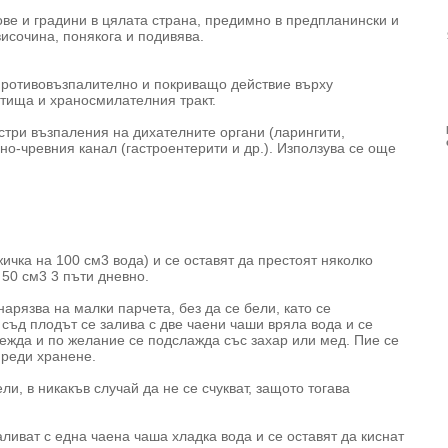
ове и градини в цялата страна, предимно в предпланински и
исочина, понякога и подивява.
ротивовъзпалително и по­криващо действие върху
тища и хранос­милателния тракт.
три възпаления на ди­хателните органи (ларингити,
о-чревния канал (гастроентерити и др.). Използува се още
ичка на 100 см3 вода) и се оставят да престоят няколко
 50 см3 3 пъти дневно.
арязва на малки парчета, без да се бели, като се
съд плодът се залива с две чаени чаши вряла вода и се
цежда и по желание се подслажда със захар или мед. Пие се
преди хранене.
ли, в никакъв случай да не се счукват, защото тогава
ливат с една чаена чаша хладка вода и се оставят да киснат