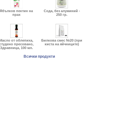
Ябълков пектин на
Сода, без алуминий -
прах
250 гр.
Масло от облепиха,
Билкова смес №20 (при
студено пресовано,
киста на яйчниците)
Здравница, 100 мл.
Всички продукти