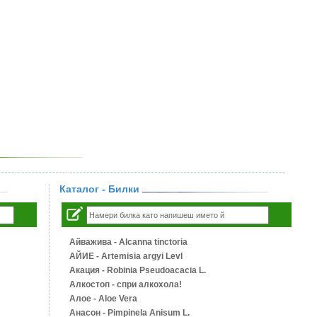
Каталог - Билки
Айважива - Alcanna tinctoria
АЙИЕ - Artemisia argyi Levl
Акация - Robinia Pseudoacacia L.
Алкостоп - спри алкохола!
Алое - Aloe Vera
Анасон - Pimpinela Anisum L.