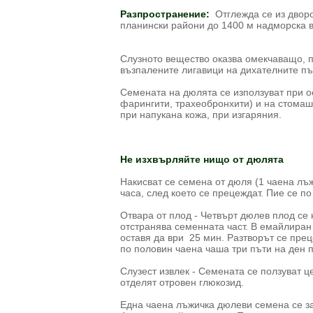
Разпространение:
Отглежда се из двор
планински райони до 1400 м надморска в
Слузното вещество оказва омекчаващо, п
възпалените лигавици на дихателните пъ
Семената на дюлята се използуват при ос
фарингити, трахеобронхити) и на стомашн
при напукана кожа, при изгаряния.
Не изхвърляйте нищо от дюлята
Накисват се семена от дюля (1 чаена лъж
часа, след което се прецеждат. Пие се по
Отвара от плод - Четвърт дюлев плод се н
отстранява семенната част. В емайлиран 
оставя да ври 25 мин. Разтворът се пре
по половин чаена чаша три пъти на ден 
Слузест извлек - Семената се ползуват це
отделят отровен глюкозид.
Една чаена лъжичка дюлеви семена се за