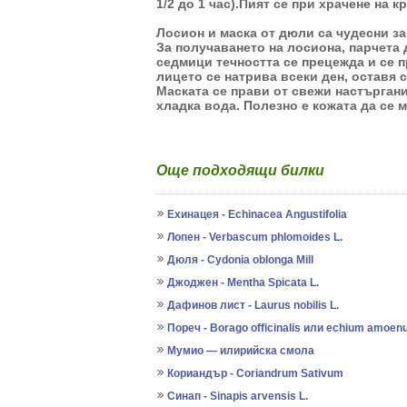
1/2 до 1 час).Пият се при храчене на 
Лосион и маска от дюли са чудесни за
За получаването на лосиона, парчета 
седмици течността се прецежда и се 
лицето се натрива всеки ден, оставя с
Маската се прави от свежи настъргани
хладка вода. Полезно е кожата да се 
Още подходящи билки
Ехинацея - Echinacea Angustifolia
Лопен - Verbascum phlomoides L.
Дюля - Cydonia oblonga Mill
Джоджен - Mentha Spicata L.
Дафинов лист - Laurus nobilis L.
Пореч - Borago officinalis или echium amoe
Мумио — илирийска смола
Кориандър - Coriandrum Sativum
Синап - Sinapis arvensis L.