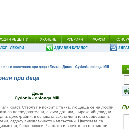
РОДНИ РЕЦЕПТИ
ХРАНЕНЕ
РУБРИКИ
ФОРУМ
КОНСУ
ЛОГ - ЛЕКАРИ
ЗДРАВЕН КАТАЛОГ
ЗДРА
онхит и пневмония при деца
›
Билки
› Дюля - Cydonia oblonga Mill
З
ония при деца
Дюля
Cydonia - oblonga Mill.
Пр
 или храст. Стволът е покрит с тънка, лющеща се на люспи,
ата са последователни, с къси дръжки, широко яйцевидни
дни, целокрайни, в основата закръглени или сърцевидни,
лени, отдолу сивовлакнесто наплъстени. Цветовете са
иаметър, бледорозови. Чашката и венчето са петлистни.