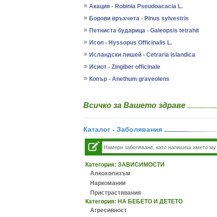
Акация - Robinia Pseudoacacia L.
Борови връхчета - Pinus sylvestris
Петниста бударица - Galeopsis tetrahit
Исоп - Hyssopus Officinalis L.
Исландски лишей - Cetraria Islandica
Исиот - Zingiber officinale
Копър - Anethum graveolens
Всичко за Вашето здраве
Каталог - Заболявания
Категория:
ЗАВИСИМОСТИ
Алкохолизъм
Наркомании
Пристрастявания
Категория:
НА БЕБЕТО И ДЕТЕТО
Агресивност