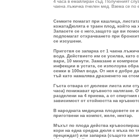
4 часа в емайлиран съд. Полученият слу
чаена лъжичка пчелен мед. Взема се по 
Семките помагат при кашлица, листат
кожатаДюлята е траен плод, който на 
Запасете се с него,защото ще ви пом
подпомагат отхрачването при бронхит
се изсушени.
Приготвя се запарка от 1 чаена лъжичк
вода. Действието им се усилва, като 
вари, 10 минути. Замазане и компреси 
инфекции в устата, се използува обра
семки в 100мл вода. От нея е добре д
тъй като намалява дразненето на стом
Гъста отвара от дюлеви листа или сту
часа) понижават кръвното налягане. О
разделени на 4 приема, а от спиртния 
зависимост от стойността на кръвното
В народната медицина плодовете се и
приготвени на компот, желе, нектар.
Мъхът по плода действа кръвоспиращо
кори на една средна дюля с мъха по тя
прецеждат) или запарка (същото колич