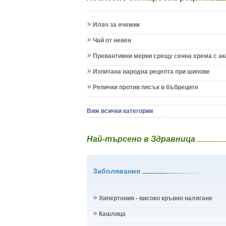
Запек на бебето и детето
Заушка
Илач за ечемик
Имунизационен календар
Кашлица при бебето и детето
Чай от невен
Коклюш при бебето и детето
Превантивни мерки срещу сенна хрема с а
Колики
Менингит
Изпитана народна рецепта при шипове
Млечни зъби
Репички против пясък в бъбреците
Млечница
Морбили
Нощно напикаване - енуреза
Виж всички категории
Отит
Отравяне
Най-търсено в Здравница
Плач
Подсичане
Проблеми в пикочните пътища и бъбреците
Заболявания
Проблеми с очите на бебето и детето
Разстройство - диария при бебето и детето
Рахит
Хипертония - високо кръвно налягане
Рубеола
Температура - висока
Кашлица
Травми на бебето и детето