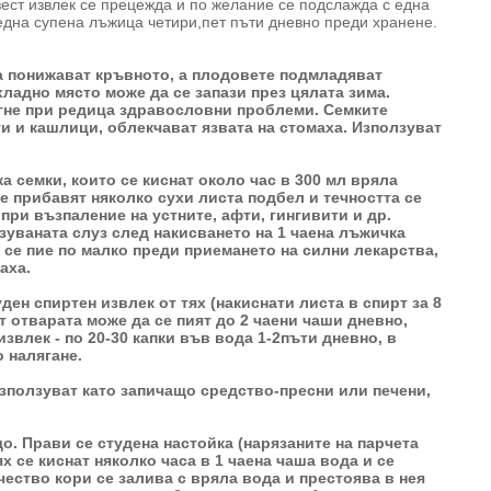
зест извлек се прецежда и по желание се подслажда с една
една супена лъжица четири,пет пъти дневно преди хранене.
а понижават кръвното, а плодовете подмладяват
хладно място може да се запази през цялата зима.
огне при редица здравословни проблеми. Семките
и и кашлици, облекчават язвата на стомаха. Използуват
а семки, които се киснат около час в 300 мл вряла
се прибавят няколко сухи листа подбел и течността се
при възпаление на устните, афти, гингивити и др.
зуваната слуз след накисването на 1 чаена лъжичка
а се пие по малко преди приемането на силни лекарства,
аха.
ден спиртен извлек от тях (накиснати листа в спирт за 8
т отварата може да се пият до 2 чаени чаши дневно,
извлек - по 20-30 капки във вода 1-2пъти дневно, в
 налягане.
зползуват като запичащо средство-пресни или печени,
. Прави се студена настойка (нарязаните на парчета
х се киснат няколко часа в 1 чаена чаша вода и се
ество кори се залива с вряла вода и престоява в нея