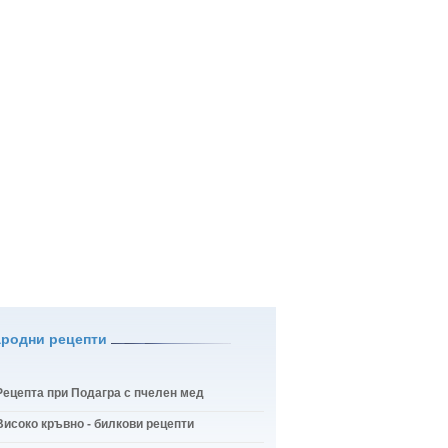
ародни рецепти
Рецепта при Подагра с пчелен мед
Високо кръвно - билкови рецепти