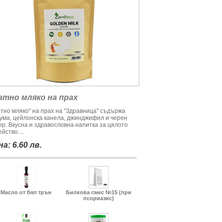
атно мляко на прах
атно мляко" на прах на "Здравница" съдържа
кума, цейлонска канела, джинджифил и черен
ер. Вкусна и здравословна напитка за цялото
йство....
а: 6.60 лв.
Масло от бял трън
Билкова смес №15 (при
псориазис)