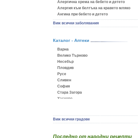
Алергична хрема на бебето и детето
Алергия към белтъка на кравето мляко
Ангина при бебето и детето
Анемия при бебето и детето
Виж всички заболявания
Апетит - пълни деца
Аромотерапия и децата
Безапетитие при бебето и детето
Каталог - Аптеки
Бронхиална астма при бебето и детето
Варна
Бронхит и пневмония при деца
Велико Търново
Варицела
Несебър
Висока температура на бебето и детето
Пловдив
Възпаление на ушите на бебето и детето
Русе
Глисти
Сливен
Грижа за пъпа на новороденото
София
Грип при бебето и детето
Стара Загора
Гърч
Хасково
Да отгледам и възпитам детето си
Ямбол
Детска церебрална парализа
Детски аутизъм
Детски диабет
Виж всички градове
Екземи при деца
Епилепсия при деца
Последно от народни рецепти
Жълтеница