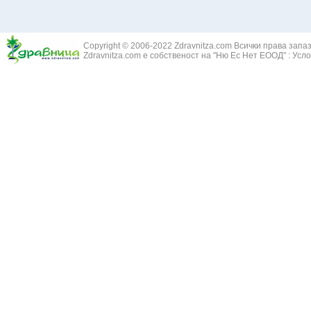
Здравец - Ge
Белодробна склероза
Златовръх - 
Болки в ушите
Змийски лапа
Бронхиектазии - разширение на бронхите
Copyright © 2006-2022 Zdravnitza.com Всички права запа
Змийско мляк
Бронхиолит
Zdravnitza.com е собственост на "Ню Ес Нет ЕООД" :
Усло
Зърнастец -
Бронхит
Иглика - Fl. 
Бронхопневмония
Изсипливче -
Възпаление на тъпанчето
Исиот - Zingib
Възпалено гърло
Исландски ли
Задавяне с чуждо тяло
Исоп - Hyssop
Кашлица
Калина - Vib
Кръвоизлив от носа
Калоферче -
Ларингит
Каменоломка 
Мениеров синдром
Камшик - Agr
Моноцитна ангина
Карамфил - E
Плеврит
Кафяво морск
Саркоидоза
Кисел трън - 
Сенна хрема
Клинавче /орл
Синуит
Коило - Stipa
Сърбеж в ушите
Комунига - Me
Трахеит
Коноп - Canna
Туберкулоза
Конски кесте
Фарингит