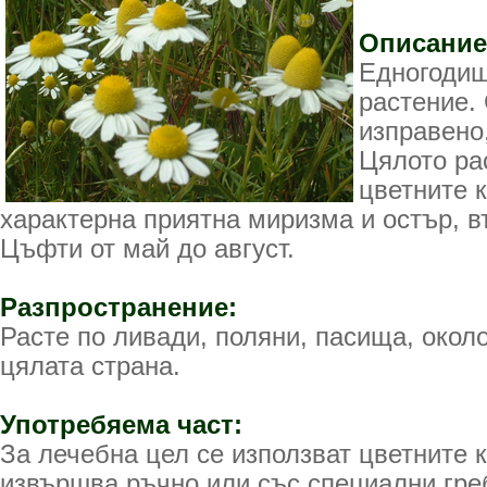
Описание
Едногодиш
растение.
изправено,
Цялото ра
цветните 
характерна приятна миризма и остър, в
Цъфти от май до август.
Разпространение:
Расте по ливади, поляни, пасища, окол
цялата страна.
Употребяема част:
За лечебна цел се използват цветните 
извършва ръчно или със специални гре