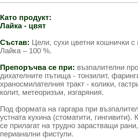
Като продукт:
Лайка - цвят
Състав:
Цели, сухи цветни кошнички с
Лайка – 100 %.
Препоръчва се при:
възпалителни про
дихателните пътища - тонзилит, фаринг
храносмилателния тракт - колики, гастри
колит, метеоризъм, изгаряния.
Под формата на гаргара при възпалите
устната кухина (стоматити, гингивити).
се прилагат на трудно зарастващи рани
перианални фистули.