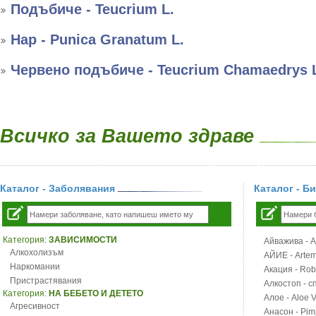
Подъбиче - Teucrium L.
Нар - Punica Granatum L.
Червено подъбиче - Teucrium Chamaedrys 
Всичко за Вашето здраве
Каталог - Заболявания
Каталог - Б
Категория:
ЗАВИСИМОСТИ
Айважива - Al
Алкохолизъм
АЙИЕ - Artemi
Наркомании
Акация - Rob
Пристрастявания
Алкостоп - с
Категория:
НА БЕБЕТО И ДЕТЕТО
Алое - Aloe 
Агресивност
Анасон - Pim