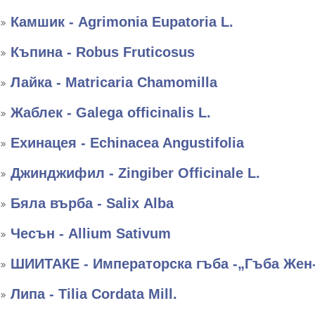
Камшик - Agrimonia Eupatoria L.
Къпина - Robus Fruticosus
Лайка - Matricaria Chamomilla
Жаблек - Galega officinalis L.
Ехинацея - Echinacea Angustifolia
Джинджифил - Zingiber Officinale L.
Бяла върба - Salix Аlba
Чесън - Allium Sativum
ШИИТАКЕ - Императорска гъба -„Гъба Жен
Липа - Tilia Cordata Mill.