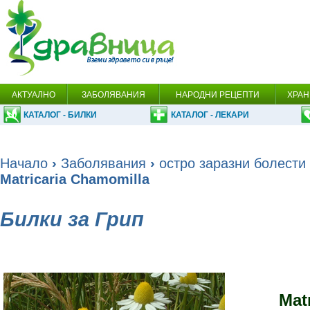
АКТУАЛНО
ЗАБОЛЯВАНИЯ
НАРОДНИ РЕЦЕПТИ
ХРАН
КАТАЛОГ - БИЛКИ
КАТАЛОГ - ЛЕКАРИ
Начало
›
Заболявания
›
остро заразни болести
Matricaria Chamomilla
Билки за Грип
Matr