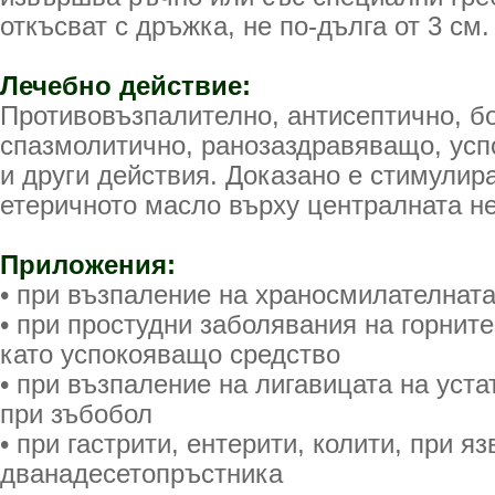
откъсват с дръжка, не по-дълга от 3 см.
Лечебно действие:
Противовъзпалително, антисептично, б
спазмолитично, ранозаздравяващо, усп
и други действия. Доказано е стимулир
етеричното масло върху централната н
Приложения:
• при възпаление на храносмилателнат
• при простудни заболявания на горнит
като успокояващо средство
• при възпаление на лигавицата на устат
при зъбобол
• при гастрити, ентерити, колити, при я
дванадесетопръстника