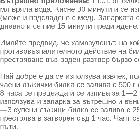
Вътрешно приложение:
1 с.л. от бил
мл вряла вода. Кисне 30 минути и се и
(може и подсладено с мед). Запарката 
дневно и се пие 15 минути преди ядене.
Имайте предвид, че хамазуленът, на ко
противовъзпалителното действие на бил
престояване във воден разтвор бързо с
Най-добре е да се използува извлек, по
чаени лъжички билка се залива с 500 г
8 часа се прецежда и се изпива за 1—2 
използува и запарка за вътрешно и въ
—3 супени лъжици билка се залива с 25
пре­стоява в затворен съд 1 час. Чаят с
пъти.