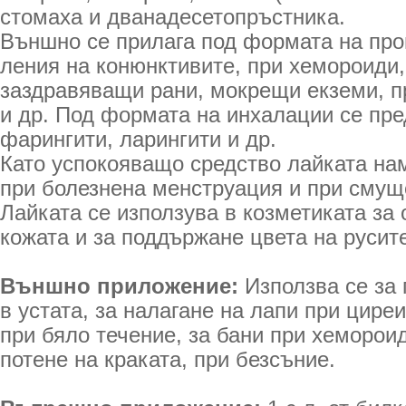
стомаха и дванадесетопръстника.
Външно се прилага под формата на про
ления на конюнктивите, при хемороиди,
заздравяващи рани, мокрещи екземи, пр
и др. Под формата на инхалации се пред
фарингити, ларингити и др.
Като успокояващо средство лайката н
при болезнена менструация и при смуще
Лайката се използува в козметиката за
кожата и за поддържане цвета на русите
Външно приложение:
Използва се за 
в устата, за налагане на лапи при цире
при бяло течение, за бани при хеморои
потене на краката, при безсъние.