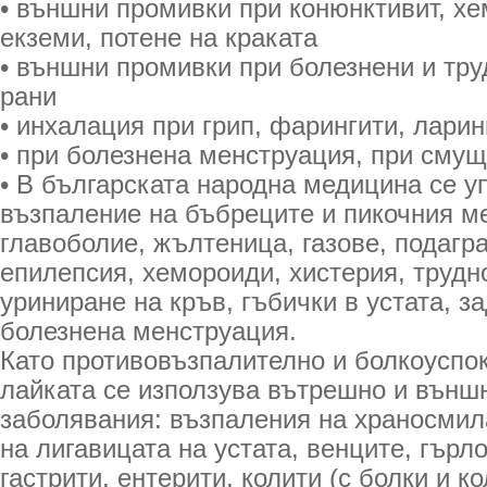
• външни промивки при конюнктивит, х
екземи, потене на краката
• външни промивки при болезнени и тр
рани
• инхалация при грип, фарингити, ларин
• при болезнена менструация, при смущ
• В българската народна медицина се у
възпаление на бъбреците и пикочния ме
главоболие, жълтеница, газове, подагр
епилепсия, хемороиди, хистерия, трудн
уриниране на кръв, гъбички в устата, з
болезнена менструация.
Като противовъзпалително и болкоуспо
лайката се използува вътрешно и външ
заболявания: възпаления на храносми
на лигавицата на устата, венците, гърло
гастрити, ентерити, колити (с болки и ко