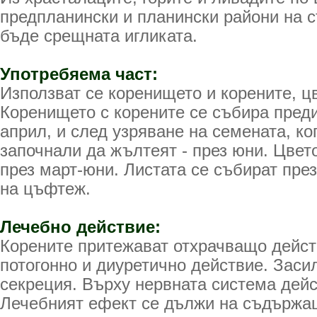
предпланински и планински райони на 
бъде срещната игликата.
Употребяема част:
Използват се коренището и корените, цв
Коренището с корените се събира пред
април, и след узряване на семената, ко
започнали да жълтеят - през юни. Цвет
през март-юни. Листата се събират пре
на цъфтеж.
Лечебно действие:
Корените притежават отхрачващо дейст
потогонно и диуретично действие. Зас
секреция. Върху нервната система дейс
Лечебният ефект се дължи на съдържащ