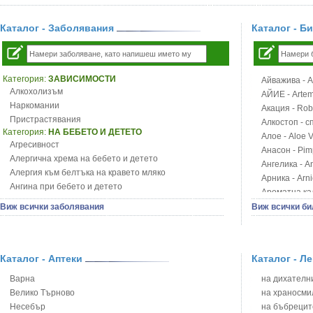
Каталог - Заболявания
Каталог - Б
Категория:
ЗАВИСИМОСТИ
Айважива - Al
Алкохолизъм
АЙИЕ - Artemi
Наркомании
Акация - Rob
Пристрастявания
Алкостоп - с
Категория:
НА БЕБЕТО И ДЕТЕТО
Алое - Aloe 
Агресивност
Анасон - Pim
Алергична хрема на бебето и детето
Ангелика - An
Алергия към белтъка на кравето мляко
Арника - Arn
Ангина при бебето и детето
Ароматна кал
Анемия при бебето и детето
Арония - So
Виж всички заболявания
Виж всички би
Апетит - пълни деца
Бабини зъби -
Аромотерапия и децата
Билки за ба
Безапетитие при бебето и детето
Блатен аир -
Бронхиална астма при бебето и детето
Каталог - Аптеки
Каталог - Л
Блатен тъжни
Бронхит и пневмония при деца
Блян
Варна
на дихателни
Варицела
Бобови шушул
Велико Търново
на храносми
Висока температура на бебето и детето
Божур - Paeo
Несебър
на бъбрецит
Възпаление на ушите на бебето и детето