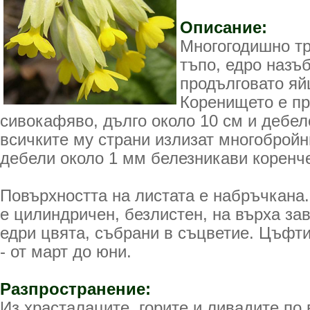
Описание:
Многогодишно тр
тъпо, едро назъ
продълговато я
Коренището е пр
сивокафяво, дълго около 10 см и дебел
всичките му страни излизат многобройни
дебели около 1 мм белезникави коренче
Повърхността на листата е набръчкана
е цилиндричен, безлистен, на върха за
едри цвята, събрани в съцветие. Цъфти
- от март до юни.
Разпространение:
Из храсталаците, горите и ливадите по 