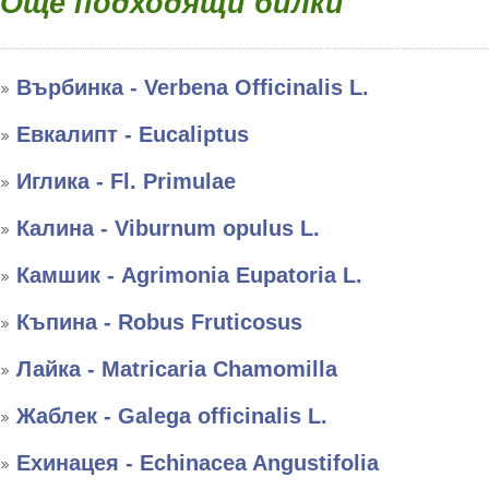
Още подходящи билки
Върбинка - Verbena Officinalis L.
Евкалипт - Eucaliptus
Иглика - Fl. Primulae
Калина - Viburnum opulus L.
Камшик - Agrimonia Eupatoria L.
Къпина - Robus Fruticosus
Лайка - Matricaria Chamomilla
Жаблек - Galega officinalis L.
Ехинацея - Echinacea Angustifolia