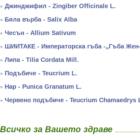
Джинджифил - Zingiber Officinale L.
Бяла върба - Salix Аlba
Чесън - Allium Sativum
ШИИТАКЕ - Императорска гъба -„Гъба Жен
Липа - Tilia Cordata Mill.
Подъбиче - Teucrium L.
Нар - Punica Granatum L.
Червено подъбиче - Teucrium Chamaedrys 
Всичко за Вашето здраве