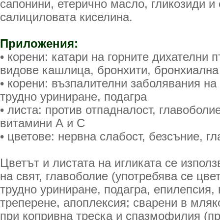
сапонини, етерично масло, гликозиди и 
салициловата киселина.
Приложения:
• корени: катари на горните дихателни 
видове кашлица, бронхити, бронхиална 
• корени: възпалителни заболявания на
трудно уриниране, подагра
• листа: против отпадналост, главоболи
витамини А и С
• цветове: нервна слабост, безсъние, г
Цветът и листата на игликата се използ
на свят, главоболие (употребява се цвет
трудно уриниране, подагра, епилепсия, 
треперене, апоплексия; сварени в мляк
при копривна треска и спазмофилия (пр