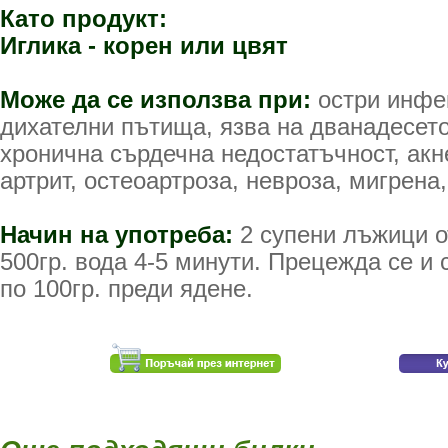
Като продукт:
Иглика - корен или цвят
Може да се използва при:
остри инфек
дихателни пътища, язва на дванадесет
хронична сърдечна недостатъчност, акн
артрит, остеоартроза, невроза, мигрена,
Начин на употреба:
2 супени лъжици о
500гр. вода 4-5 минути. Прецежда се и 
по 100гр. преди ядене.