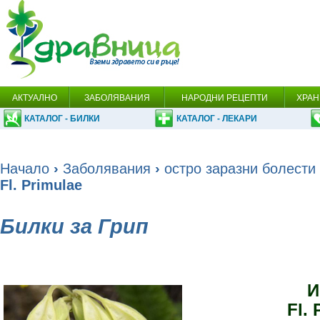
АКТУАЛНО
ЗАБОЛЯВАНИЯ
НАРОДНИ РЕЦЕПТИ
ХРАН
КАТАЛОГ - БИЛКИ
КАТАЛОГ - ЛЕКАРИ
Начало
›
Заболявания
›
остро заразни болести
Fl. Primulae
Билки за Грип
И
Fl. 