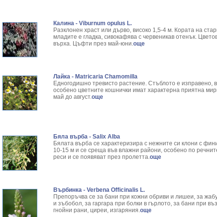
Калина - Viburnum opulus L.
Разклонен храст или дърво, високо 1,5-4 м. Кората на стар
младите е гладка, сивокафява с червеникав отенък. Цвето
върха. Цъфти през май-юни.
още
Лайка - Matricaria Chamomilla
Едногодишно тревисто растение. Стъблото е изправено, в
особено цветните кошнички имат характерна приятна мири
май до август.
още
Бяла върба - Salix Аlba
Бялата върба се характеризира с нежните си клони с фин
10-15 м и се среща във влажни райони, особено по речнит
реси и се появяват през пролетта.
още
Върбинка - Verbena Officinalis L.
Препоръчва се за бани при кожни обриви и лишеи, за жабу
и зъбобол, за гаргара при болки в гърлото, за бани при в
гнойни рани, циреи, изгаряния.
още