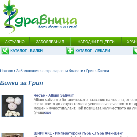
АКТУАЛНО
ЗАБОЛЯВАНИЯ
НАРОДНИ РЕЦЕПТИ
ХРАН
КАТАЛОГ - БИЛКИ
КАТАЛОГ - ЛЕКАРИ
Начало
›
Заболявания
›
остро заразни болести
›
Грип
› Билки
Билки за Грип
Чесън - Allium Sativum
Allium sativum е ботаническото название на чесъна, от се
света, което да лекува толкова успешно човечеството от 
мощен имуностимулант. Той повишава количеството на ли
(унищ
още
ШИИТАКЕ - Императорска гъба -„Гъба Жен-Шен”