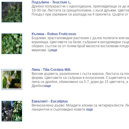
Подъбиче - Teucrium L.
Дребно полухрастче с едногодишни, приповдигащи се до и
10-30 см. Листата са срещуположни, с къси дръжки. Цвето
Плодът при узряване се разпада на 4 орехчета. Цъфти от 
Къпина - Robus Fruticosus
Бодливи, храсталовидни растения с дълги полегати или к
коренища. Цветовете са бели, събрани в гроздовидни съц
сборен, състои се от голям брой месести костилкови плодч
миризма. Ц
още
Липа - Tilia Cordata Mill.
Високи дървета, разклонени с гъста корона. Листата са 
форма. Цветовете са събрани в полусенник. Съцветията 
липа са дребни, обикновено са 5-7, дори до 15 цветчета, 
Дребно
още
Евкалипт - Eucaliptus
Вечнозелено дърво. Младите клонки са четириръбести. Ли
ланцентни и сърповидно извити.
още