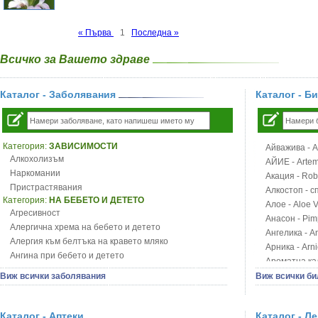
« Първа
1
Последна »
Всичко за Вашето здраве
Каталог - Заболявания
Каталог - Б
Категория:
ЗАВИСИМОСТИ
Айважива - Al
Алкохолизъм
АЙИЕ - Artemi
Наркомании
Акация - Rob
Пристрастявания
Алкостоп - с
Категория:
НА БЕБЕТО И ДЕТЕТО
Алое - Aloe 
Агресивност
Анасон - Pim
Алергична хрема на бебето и детето
Ангелика - An
Алергия към белтъка на кравето мляко
Арника - Arn
Ангина при бебето и детето
Ароматна кал
Анемия при бебето и детето
Арония - So
Виж всички заболявания
Виж всички би
Апетит - пълни деца
Бабини зъби -
Аромотерапия и децата
Билки за ба
Безапетитие при бебето и детето
Каталог - Аптеки
Каталог - Л