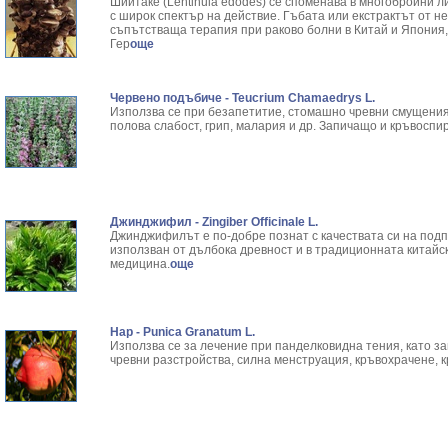
Шиитаке (Lentinula edodes) се споменава в многобройни л
с широк спектър на действие. Гъбата или екстрактът от не
съпътстваща терапия при раково болни в Китай и Япония, 
Гер
още
Червено подъбиче - Teucrium Chamaedrys L.
Използва се при безапетитие, стомашно чревни смущения
полова слабост, грип, малария и др. Запичащо и кръвоспи
Джинджифил - Zingiber Officinale L.
Джинджифилът е по-добре познат с качествата си на подп
използван от дълбока древност и в традиционната китайс
медицина.
още
Нар - Punica Granatum L.
Използва се за лечение при панделковидна тения, като з
чревни разстройства, силна менструация, кръвохрачене, кр