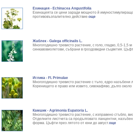
Ехинацея - Echinacea Angustifolia
Ехинацеята се цени заради мощното й имуностимулиращо
противовъзпалително действие.
още
Жаблек - Galega officinalis L.
Многогодишно тревисто растение, с голо, гладко, 0,5-1,5 м
синкавовиолетови, събрани в гроздовидни съцветия. Цъфти
Иглика - Fl. Primulae
Многогодишно тревисто растение с тъпо, едро назъбени 
Коренището е право или извито, сивокафяво, дълго около 
Камшик - Agrimonia Eupatoria L.
Многогодишно тревисто растение, с изправено стъбло, висо
Отделните листчета са продълговато ланцентни, назъбен
форма. Цъфти през лятото от юни до август.
още