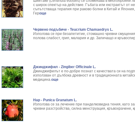
Шиитаке (Lentinula edodes) се споменава в многобройни л
с широк спектър на действие. Гъбата или екстрактът от не
съпътстваща терапия при раково болни в Китай и Япония, 
Гер
още
Червено подъбиче - Teucrium Chamaedrys L.
Използва се при безапетитие, стомашно чревни смущения
полова слабост, грип, малария и др. Запичащо и кръвоспи
Джинджифил - Zingiber Officinale L.
Джинджифилът е по-добре познат с качествата си на подп
използван от дълбока древност и в традиционната китайс
медицина.
още
Нар - Punica Granatum L.
Използва се за лечение при панделковидна тения, като з
чревни разстройства, силна менструация, кръвохрачене, кр