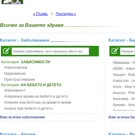
« Първа
1
Последна »
Всичко за Вашето здраве
Каталог - Заболявания
Каталог - Б
Категория:
ЗАВИСИМОСТИ
Айважива - Al
Алкохолизъм
АЙИЕ - Artemi
Наркомании
Акация - Rob
Пристрастявания
Алкостоп - с
Категория:
НА БЕБЕТО И ДЕТЕТО
Алое - Aloe 
Агресивност
Анасон - Pim
Алергична хрема на бебето и детето
Ангелика - An
Алергия към белтъка на кравето мляко
Арника - Arn
Ангина при бебето и детето
Ароматна кал
Анемия при бебето и детето
Арония - So
Виж всички заболявания
Виж всички би
Апетит - пълни деца
Бабини зъби -
Аромотерапия и децата
Билки за ба
Безапетитие при бебето и детето
Каталог - Аптеки
Каталог - Л