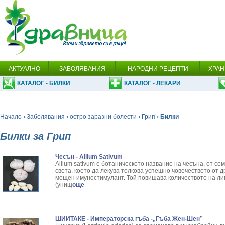
АКТУАЛНО
ЗАБОЛЯВАНИЯ
НАРОДНИ РЕЦЕПТИ
ХРАН
КАТАЛОГ - БИЛКИ
КАТАЛОГ - ЛЕКАРИ
Начало
›
Заболявания
›
остро заразни болести
›
Грип
› Билки
Билки за Грип
Чесън - Allium Sativum
Allium sativum е ботаническото название на чесъна, от се
света, което да лекува толкова успешно човечеството от 
мощен имуностимулант. Той повишава количеството на ли
(унищ
още
ШИИТАКЕ - Императорска гъба -„Гъба Жен-Шен”