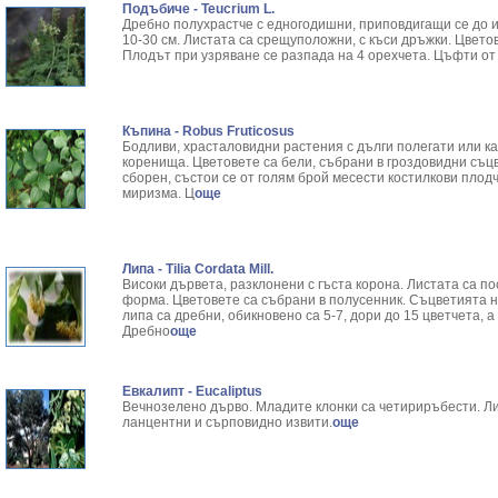
Подъбиче - Teucrium L.
Дребно полухрастче с едногодишни, приповдигащи се до и
10-30 см. Листата са срещуположни, с къси дръжки. Цвето
Плодът при узряване се разпада на 4 орехчета. Цъфти от 
Къпина - Robus Fruticosus
Бодливи, храсталовидни растения с дълги полегати или к
коренища. Цветовете са бели, събрани в гроздовидни съц
сборен, състои се от голям брой месести костилкови плодч
миризма. Ц
още
Липа - Tilia Cordata Mill.
Високи дървета, разклонени с гъста корона. Листата са 
форма. Цветовете са събрани в полусенник. Съцветията 
липа са дребни, обикновено са 5-7, дори до 15 цветчета, 
Дребно
още
Евкалипт - Eucaliptus
Вечнозелено дърво. Младите клонки са четириръбести. Ли
ланцентни и сърповидно извити.
още