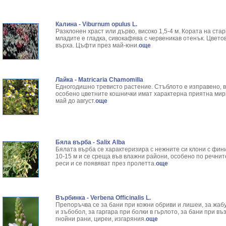
Калина - Viburnum opulus L.
Разклонен храст или дърво, високо 1,5-4 м. Кората на стар
младите е гладка, сивокафява с червеникав отенък. Цвето
върха. Цъфти през май-юни.
още
Лайка - Matricaria Chamomilla
Едногодишно тревисто растение. Стъблото е изправено, в
особено цветните кошнички имат характерна приятна мири
май до август.
още
Бяла върба - Salix Аlba
Бялата върба се характеризира с нежните си клони с фин
10-15 м и се среща във влажни райони, особено по речнит
реси и се появяват през пролетта.
още
Върбинка - Verbena Officinalis L.
Препоръчва се за бани при кожни обриви и лишеи, за жабу
и зъбобол, за гаргара при болки в гърлото, за бани при в
гнойни рани, циреи, изгаряния.
още