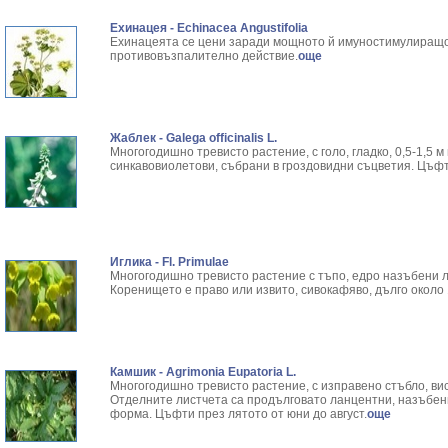
Ехинацея - Echinacea Angustifolia
Ехинацеята се цени заради мощното й имуностимулиращо
противовъзпалително действие.
още
Жаблек - Galega officinalis L.
Многогодишно тревисто растение, с голо, гладко, 0,5-1,5 м
синкавовиолетови, събрани в гроздовидни съцветия. Цъфти
Иглика - Fl. Primulae
Многогодишно тревисто растение с тъпо, едро назъбени 
Коренището е право или извито, сивокафяво, дълго около 
Камшик - Agrimonia Eupatoria L.
Многогодишно тревисто растение, с изправено стъбло, висо
Отделните листчета са продълговато ланцентни, назъбен
форма. Цъфти през лятото от юни до август.
още