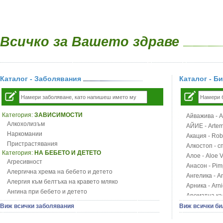
Всичко за Вашето здраве
Каталог - Заболявания
Каталог - Б
Категория:
ЗАВИСИМОСТИ
Айважива - Al
Алкохолизъм
АЙИЕ - Artemi
Наркомании
Акация - Rob
Пристрастявания
Алкостоп - с
Категория:
НА БЕБЕТО И ДЕТЕТО
Алое - Aloe 
Агресивност
Анасон - Pim
Алергична хрема на бебето и детето
Ангелика - An
Алергия към белтъка на кравето мляко
Арника - Arn
Ангина при бебето и детето
Ароматна кал
Анемия при бебето и детето
Арония - So
Виж всички заболявания
Виж всички би
Апетит - пълни деца
Бабини зъби -
Аромотерапия и децата