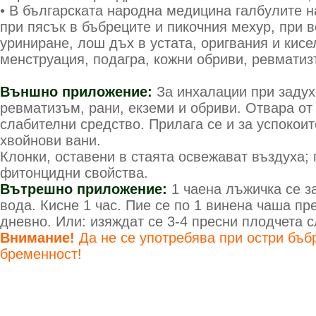
• В българската народна медицина галбулите н
при пясък в бъбреците и пикочния мехур, при 
уриниране, лош дъх в устата, оригвания и кисе
менструация, подагра, кожни обриви, ревматиз
Външно приложение:
За инхалации при задух 
ревматизъм, рани, екземи и обриви. Отвара от
слабителни средство. Прилага се и за успокоит
хвойнови вани.
Клонки, оставени в стаята освежават въздуха;
фитонцидни свойства.
Вътрешно приложение:
1 чаена лъжичка се з
вода. Кисне 1 час. Пие се по 1 винена чаша пр
дневно. Или: изяждат се 3-4 пресни плодчета 
Внимание!
Да не се употребява при остри бъб
бременност!