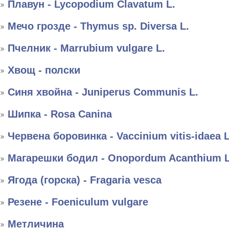
Плавун - Lycopodium Clavatum L.
Мечо грозде - Thymus sp. Diversa L.
Пчелник - Marrubium vulgare L.
Хвощ - полски
Синя хвойна - Juniperus Communis L.
Шипка - Rosa Canina
Червена боровинка - Vaccinium vitis-idaea L
Магарешки бодил - Onopordum Acanthium L
Ягода (горска) - Fragaria vesca
Резене - Foeniculum vulgare
Метличина