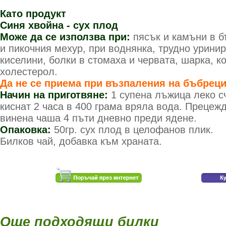
Като продукт
Синя хвойна - сух плод
Може да се използва при:
пясък и камъни в 
и пикочния мехур, при воднянка, трудно уринир
киселини, болки в стомаха и червата, шарка, к
холестерол.
Да не се приема при възпаления на бъбреци
Начин на приготвяне:
1 супена лъжица леко с
киснат 2 часа в 400 грама вряла вода. Прецежд
винена чаша 4 пъти дневно преди ядене.
Опаковка:
50гр. сух плод в целофанов плик.
Билков чай, добавка към храната.
Още подходящи билки