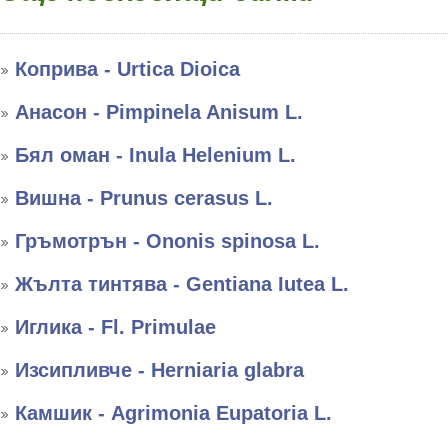
Коприва - Urtica Dioica
Анасон - Pimpinela Anisum L.
Бял оман - Inula Helenium L.
Вишна - Prunus cerasus L.
Гръмотрън - Ononis spinosa L.
Жълта тинтява - Gentiana Iutea L.
Иглика - Fl. Primulae
Изсипливче - Herniaria glabra
Камшик - Agrimonia Eupatoria L.