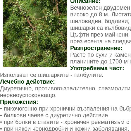
Описание:
Вечнозелен двудомен 
високо до 8 м. Листат
шиловидни, бодливи,
шишарки са кълбовид
Цъфти през май-юни, 
през есента на следв
Разпространение:
Расте по сухи и каме
планините до 1700 м 
Употребяема част:
Използват се шишарките - галбулите.
Лечебно действие:
Диуретично, противовъзпалително, спазмолити
нервноуспокояващо.
Приложения:
• пикочогонно при хронични възпаления на бъб
• билкови чаеве с диуретично действие
• при болки в ставите - хроничен ревматизъм с
• при някои чернодробни и кожни заболявания,