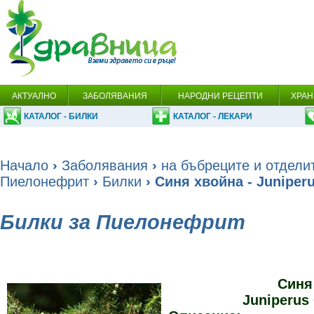
АКТУАЛНО
ЗАБОЛЯВАНИЯ
НАРОДНИ РЕЦЕПТИ
ХРАН
КАТАЛОГ - БИЛКИ
КАТАЛОГ - ЛЕКАРИ
Начало
›
Заболявания
›
на бъбреците и отдели
Пиелонефрит
›
Билки
› Синя хвойна - Juniper
Билки за Пиелонефрит
Синя
Juniperus