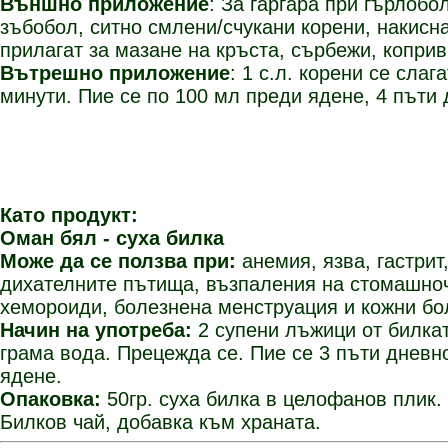
Външно приложение
:
За гаргара при гърлобо
зъбобол, ситно смлени/счукани корени, накиснат
прилагат за мазане на кръста, сърбежи, коприв
Вътрешно приложение
:
1 с.л. корени се слаг
минути. Пие се по 100 мл преди ядене, 4 пъти 
Като продукт:
Оман бял - суха билка
Може да се ползва при:
анемия, язва, гастрит
дихателните пътища, възпаления на стомашно
хемороиди, болезнена менструация и кожни бо
Начин на употреба:
2 супени лъжици от билкат
грама вода. Прецежда се. Пие се 3 пъти дневн
ядене.
Опаковка:
50гр. суха билка в целофанов плик.
Билков чай, добавка към храната.