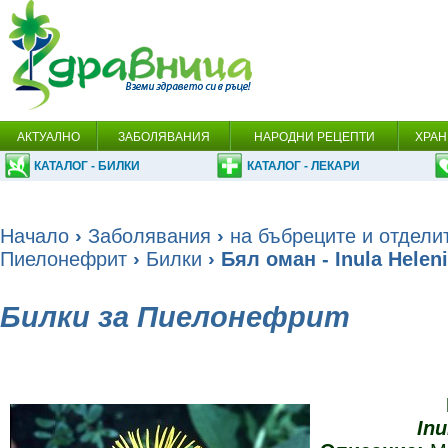
АКТУАЛНО
ЗАБОЛЯВАНИЯ
НАРОДНИ РЕЦЕПТИ
ХРАН
КАТАЛОГ - БИЛКИ
КАТАЛОГ - ЛЕКАРИ
Начало
›
Заболявания
›
на бъбреците и отдели
Пиелонефрит
›
Билки
› Бял оман - Inula Helen
Билки за Пиелонефрит
Inu