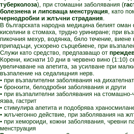
туберколоза
), при стомашни заболявания (
гас
болезнена и липсваща менструация
, като п
чернодробни и жлъчни страдания
.
В българската народна медицина белият оман с
киселини в стомаха, трудно уриниране; при въ
пикочния мехур, водянка, бяло течение, виене 
припадъци, ускорено сърцебиене, при възпален
Служи като средство, предпазващо от
прежде
Корени, киснати 10 дни в червено вино (1:10) с
увеличаване на апетита, за усилване при малки
възпаление на седалищния нерв.
• при възпалителни заболявания на дихателна
• бронхити, белодробни заболявания и други
• при възпалителни заболявания на стомашно-
язва, гастрит
• стимулира апетита и подобрява храносмилан
• жлъчегонно действие, при заболявания на ж
• при хемороиди, кожни заболявания, чревни п
менструация