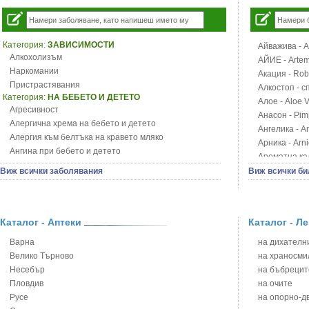
Категория:
ЗАВИСИМОСТИ
Айважива - Al
Алкохолизъм
АЙИЕ - Artemi
Наркомании
Акация - Rob
Пристрастявания
Алкостоп - с
Категория:
НА БЕБЕТО И ДЕТЕТО
Алое - Aloe 
Агресивност
Анасон - Pim
Алергична хрема на бебето и детето
Ангелика - An
Алергия към белтъка на кравето мляко
Арника - Arn
Ангина при бебето и детето
Ароматна кал
Анемия при бебето и детето
Арония - So
Виж всички заболявания
Виж всички би
Апетит - пълни деца
Бабини зъби -
Аромотерапия и децата
Билки за ба
Безапетитие при бебето и детето
Блатен аир -
Бронхиална астма при бебето и детето
Каталог - Аптеки
Каталог - Л
Блатен тъжни
Бронхит и пневмония при деца
Блян
Варна
на дихателни
Варицела
Бобови шушул
Велико Търново
на храносми
Висока температура на бебето и детето
Божур - Paeo
Несебър
на бъбрецит
Възпаление на ушите на бебето и детето
Борови връхче
Пловдив
на очите
Глисти
Босилек - Oc
Русе
на опорно-д
Грижа за пъпа на новороденото
Брей - Tamu