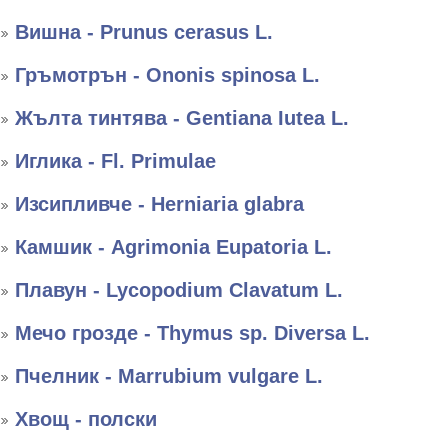
Вишна - Prunus cerasus L.
Гръмотрън - Ononis spinosa L.
Жълта тинтява - Gentiana Iutea L.
Иглика - Fl. Primulae
Изсипливче - Herniaria glabra
Камшик - Agrimonia Eupatoria L.
Плавун - Lycopodium Clavatum L.
Мечо грозде - Thymus sp. Diversa L.
Пчелник - Marrubium vulgare L.
Хвощ - полски