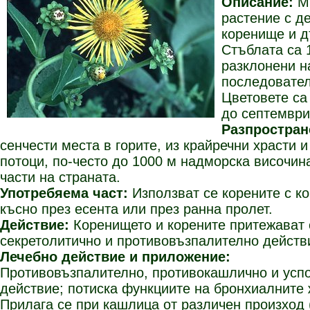
Описание:
М
растение с д
коренище и д
Стъблата са 
разклонени н
последовател
Цветовете са
до септември
Разпростран
сенчести места в горите, из крайречни храсти 
потоци, по-често до 1000 м надморска височин
части на страната.
Употребяема част:
Използват се корените с к
късно през есента или през ранна пролет.
Действие:
Коренището и корените притежават 
секретолитично и противовъзпалително действ
Лечебно действие и приложение:
Противовъзпалително, противокашлично и усп
действие; потиска функциите на бронхиалните 
Прилага се при кашлица от различен произход 