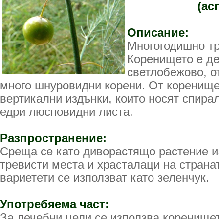
(ас
Описание:
Многогодишно тр
Коренището е де
светлобежово, от
много шнуровидни корени. От коренище
вертикални издънки, които носят спира
едри люсповидни листа.
Разпространение:
Среща се като диворастящо растение и
тревисти места и храсталаци на страна
вариетети се използват като зеленчук.
Употребяема част:
За лечебни цели се използва коренищет