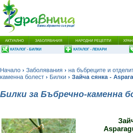
АКТУАЛНО
ЗАБОЛЯВАНИЯ
НАРОДНИ РЕЦЕПТИ
ХРАН
КАТАЛОГ - БИЛКИ
КАТАЛОГ - ЛЕКАРИ
Начало
›
Заболявания
›
на бъбреците и отдели
каменна болест
›
Билки
› Зайча сянка - Aspara
Билки за Бъбречно-каменна 
Зай
Asparagu