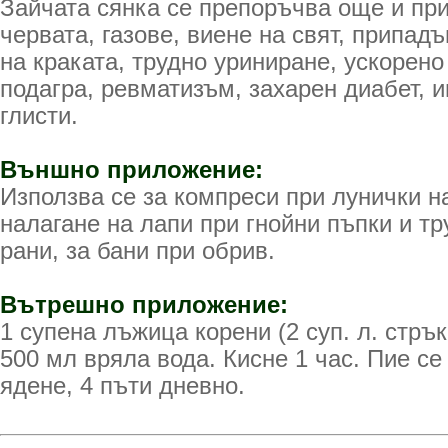
Зайчата сянка се препоръчва още и пр
червата, газове, виене на свят, припадъ
на краката, трудно уриниране, ускорен
подагра, ревматизъм, захарен диабет, 
глисти.
Външно приложение:
Използва се за компреси при лунички на
налагане на лапи при гнойни пъпки и т
рани, за бани при обрив.
Вътрешно приложение:
1 супена лъжица корени (2 суп. л. стрък
500 мл вряла вода. Кисне 1 час. Пие се
ядене, 4 пъти дневно.