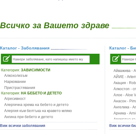
Всичко за Вашето здраве
Каталог - Заболявания
Каталог - Б
Категория:
ЗАВИСИМОСТИ
Айважива - Al
Алкохолизъм
АЙИЕ - Artemi
Наркомании
Акация - Rob
Пристрастявания
Алкостоп - с
Категория:
НА БЕБЕТО И ДЕТЕТО
Алое - Aloe 
Агресивност
Анасон - Pim
Алергична хрема на бебето и детето
Ангелика - An
Алергия към белтъка на кравето мляко
Арника - Arn
Ангина при бебето и детето
Ароматна кал
Анемия при бебето и детето
Арония - So
Виж всички заболявания
Виж всички би
Апетит - пълни деца
Бабини зъби -
Аромотерапия и децата