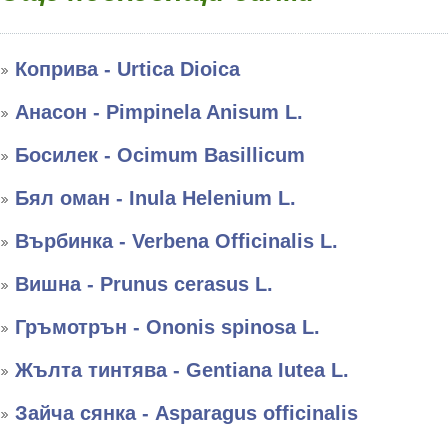
Коприва - Urtica Dioica
Анасон - Pimpinela Anisum L.
Босилек - Ocimum Basillicum
Бял оман - Inula Helenium L.
Върбинка - Verbena Officinalis L.
Вишна - Prunus cerasus L.
Гръмотрън - Ononis spinosa L.
Жълта тинтява - Gentiana Iutea L.
Зайча сянка - Asparagus officinalis