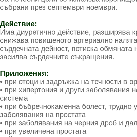
събрани през септември-ноември.
Действие:
Има диуретично действие, разширява к
снижава повишеното артериално наляга
сърдечната дейност, потиска обмяната 
засилва сърдечните съкращения.
Приложения:
• при отоци и задръжка на течности в о
• при хипертония и други заболявания 
система
• при бъбречнокаменна болест, трудно 
заболявания на простата
• при заболявания на черния дроб и да
• при увеличена простата