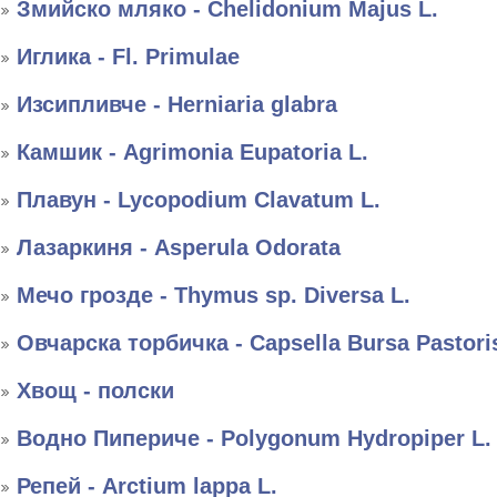
Змийско мляко - Chelidonium Majus L.
Иглика - Fl. Primulae
Изсипливче - Herniaria glabra
Камшик - Agrimonia Eupatoria L.
Плавун - Lycopodium Clavatum L.
Лазаркиня - Asperula Odorata
Мечо грозде - Thymus sp. Diversa L.
Овчарска торбичка - Capsella Bursa Pastori
Хвощ - полски
Водно Пипериче - Polygonum Hydropiper L.
Репей - Arctium lappa L.