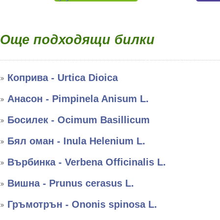
Още подходящи билки
Коприва - Urtica Dioica
Анасон - Pimpinela Anisum L.
Босилек - Ocimum Basillicum
Бял оман - Inula Helenium L.
Върбинка - Verbena Officinalis L.
Вишна - Prunus cerasus L.
Гръмотрън - Ononis spinosa L.