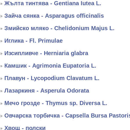
Жълта тинтява - Gentiana Iutea L.
Зайча сянка - Asparagus officinalis
Змийско мляко - Chelidonium Majus L.
Иглика - Fl. Primulae
Изсипливче - Herniaria glabra
Камшик - Agrimonia Eupatoria L.
Плавун - Lycopodium Clavatum L.
Лазаркиня - Asperula Odorata
Мечо грозде - Thymus sp. Diversa L.
Овчарска торбичка - Capsella Bursa Pastori
Хвощ - полски