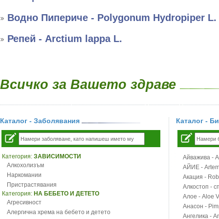
Водно Пипериче - Polygonum Hydropiper L.
Репей - Arctium lappa L.
Всичко за Вашето здраве
Каталог - Заболявания
Каталог - Б
Категория:
ЗАВИСИМОСТИ
Айважива - Al
Алкохолизъм
АЙИЕ - Artemi
Наркомании
Акация - Rob
Пристрастявания
Алкостоп - с
Категория:
НА БЕБЕТО И ДЕТЕТО
Алое - Aloe 
Агресивност
Анасон - Pim
Алергична хрема на бебето и детето
Ангелика - An