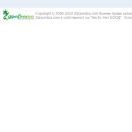
Златовръх - 
Болки в ушите
Змийски лапа
Бронхиектазии - разширение на бронхите
Copyright © 2006-2022 Zdravnitza.com Всички права запа
Змийско мляк
Бронхиолит
Zdravnitza.com е собственост на "Ню Ес Нет ЕООД" :
Усло
Зърнастец -
Бронхит
Иглика - Fl. 
Бронхопневмония
Изсипливче -
Възпаление на тъпанчето
Исиот - Zingib
Възпалено гърло
Исландски ли
Задавяне с чуждо тяло
Исоп - Hyssop
Кашлица
Калина - Vib
Кръвоизлив от носа
Калоферче -
Ларингит
Каменоломка 
Мениеров синдром
Камшик - Agr
Моноцитна ангина
Карамфил - E
Плеврит
Кафяво морск
Саркоидоза
Кисел трън - 
Сенна хрема
Клинавче /орл
Синуит
Коило - Stipa
Сърбеж в ушите
Комунига - Me
Трахеит
Коноп - Canna
Туберкулоза
Конски кесте
Фарингит
Копитник - A
Хрема