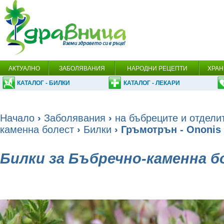
АКТУАЛНО
ЗАБОЛЯВАНИЯ
НАРОДНИ РЕЦЕПТИ
ХРАН
КАТАЛОГ - БИЛКИ
КАТАЛОГ - ЛЕКАРИ
Начало
›
Заболявания
›
на бъбреците и отдели
каменна болест
›
Билки
› Гръмотрън - Ononis 
Билки за Бъбречно-каменна 