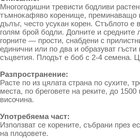
Многогодишни тревисти бодливи растен
тъмнокафяво коренище, преминаващо 
дълъг, често усукан корен. Стъблото е в
голям брой бодли. Долните и средните л
горните — прости, снабдени с прилистн
единични или по два и образуват гъсти
съцветия. Плодът е боб с 2-4 семена. 
Разпространение:
Расте по из цялата страна по сухите, т
места, по бреговете на реките, до 1500
височина.
Употребяема част:
Използват се корените, събрани през е
на плодовете.