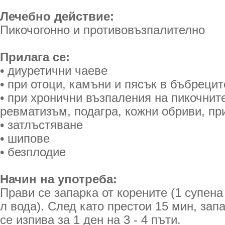
Лечебно действие:
Пикочогонно и противовъзпалително
Прилага се:
• диуретични чаеве
• при отоци, камъни и пясък в бъбрецит
• при хронични възпаления на пикочнит
ревматизъм, подагра, кожни обриви, пр
• затлъстяване
• шипове
• безплодие
Начин на употреба:
Прави се запарка от корените (1 супена
л вода). След като престои 15 мин, зап
се изпива за 1 ден на 3 - 4 пъти.