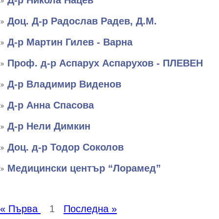
Д-р Никола Нацев
Доц. Д-р Радослав Радев, Д.М.
Д-р Мартин Гилев - Варна
Проф. д-р Аспарух Аспарухов - ПЛЕВЕН
Д-р Владимир Виденов
Д-р Анна Спасова
Д-р Нели Димкин
Доц. д-р Тодор Соколов
Медицински център “Лорамед”
« Първа
1
Последна »