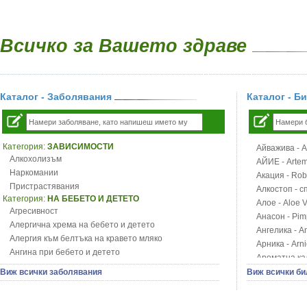
Всичко за Вашето здраве
Каталог - Заболявания
Каталог - Б
Категория:
ЗАВИСИМОСТИ
Айважива - Al
Алкохолизъм
АЙИЕ - Artemi
Наркомании
Акация - Rob
Пристрастявания
Алкостоп - с
Категория:
НА БЕБЕТО И ДЕТЕТО
Алое - Aloe 
Агресивност
Анасон - Pim
Алергична хрема на бебето и детето
Ангелика - An
Алергия към белтъка на кравето мляко
Арника - Arn
Ангина при бебето и детето
Ароматна кал
Анемия при бебето и детето
Арония - So
Виж всички заболявания
Виж всички би
Апетит - пълни деца
Бабини зъби -
Аромотерапия и децата
Билки за ба