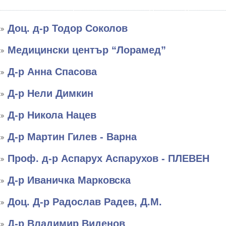
Доц. д-р Тодор Соколов
Медицински център “Лорамед”
Д-р Анна Спасова
Д-р Нели Димкин
Д-р Никола Нацев
Д-р Мартин Гилев - Варна
Проф. д-р Аспарух Аспарухов - ПЛЕВЕН
Д-р Иваничка Марковска
Доц. Д-р Радослав Радев, Д.М.
Д-р Владимир Виденов