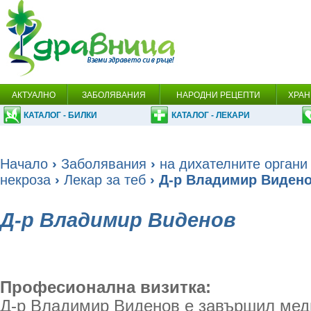
АКТУАЛНО
ЗАБОЛЯВАНИЯ
НАРОДНИ РЕЦЕПТИ
ХРАН
КАТАЛОГ - БИЛКИ
КАТАЛОГ - ЛЕКАРИ
Начало
›
Заболявания
›
на дихателните органи
некроза
›
Лекар за теб
› Д-р Владимир Виден
Д-р Владимир Виденов
Професионална визитка:
Д-р Владимир Виденов е завършил мед