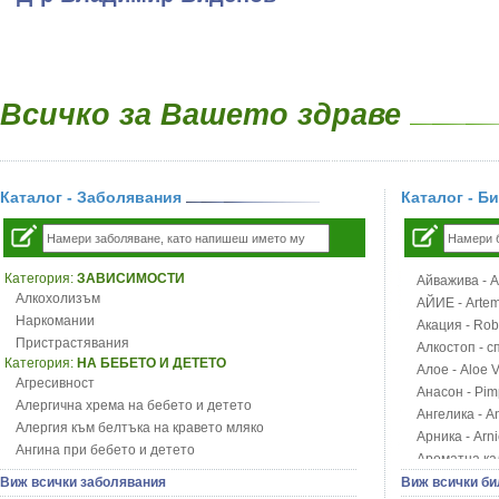
Всичко за Вашето здраве
Каталог - Заболявания
Каталог - Б
Категория:
ЗАВИСИМОСТИ
Айважива - Al
Алкохолизъм
АЙИЕ - Artemi
Наркомании
Акация - Rob
Пристрастявания
Алкостоп - с
Категория:
НА БЕБЕТО И ДЕТЕТО
Алое - Aloe 
Агресивност
Анасон - Pim
Алергична хрема на бебето и детето
Ангелика - An
Алергия към белтъка на кравето мляко
Арника - Arn
Ангина при бебето и детето
Ароматна кал
Анемия при бебето и детето
Арония - So
Виж всички заболявания
Виж всички би
Апетит - пълни деца