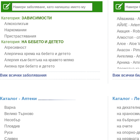
Категория:
ЗАВИСИМОСТИ
Айважива - Al
Алкохолизъм
АЙИЕ - Artemi
Наркомании
Акация - Rob
Пристрастявания
Алкостоп - с
Категория:
НА БЕБЕТО И ДЕТЕТО
Алое - Aloe 
Агресивност
Анасон - Pim
Алергична хрема на бебето и детето
Ангелика - An
Алергия към белтъка на кравето мляко
Арника - Arn
Ангина при бебето и детето
Ароматна кал
Анемия при бебето и детето
Арония - So
Виж всички заболявания
Виж всички би
Апетит - пълни деца
Бабини зъби -
Аромотерапия и децата
Билки за ба
Безапетитие при бебето и детето
Блатен аир -
Бронхиална астма при бебето и детето
Каталог - Аптеки
Каталог - Л
Блатен тъжни
Бронхит и пневмония при деца
Блян
Варна
на дихателни
Варицела
Бобови шушул
Велико Търново
на храносми
Висока температура на бебето и детето
Божур - Paeo
Несебър
на бъбрецит
Възпаление на ушите на бебето и детето
Борови връхче
Пловдив
на очите
Глисти
Босилек - Oc
Русе
на опорно-д
Грижа за пъпа на новороденото
Брей - Tamu
Сливен
на нервната