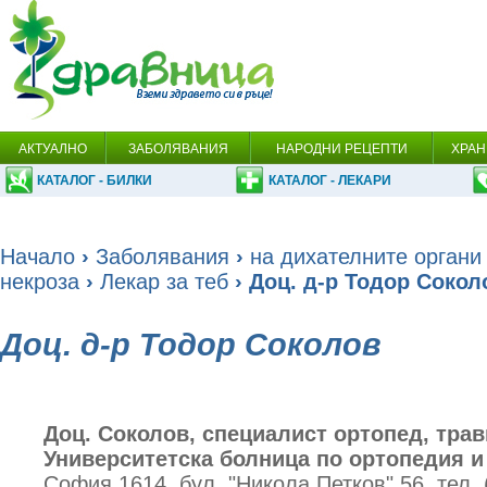
АКТУАЛНО
ЗАБОЛЯВАНИЯ
НАРОДНИ РЕЦЕПТИ
ХРАН
КАТАЛОГ - БИЛКИ
КАТАЛОГ - ЛЕКАРИ
Начало
›
Заболявания
›
на дихателните органи
некроза
›
Лекар за теб
› Доц. д-р Тодор Сокол
Доц. д-р Тодор Соколов
Доц. Соколов, специалист ортопед, трав
Университетска болница по ортопедия и
София 1614, бул. "Никола Петков" 56, тел. 