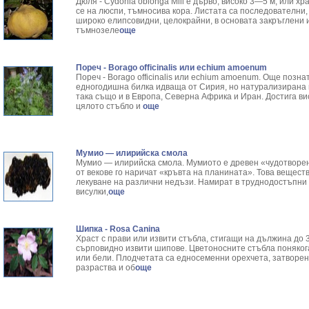
Дюля - Cydonia oblonga Mill е дърво, високо 3—5 м, или х
се на люспи, тъмносива кора. Листата са последователни,
широко елипсо­видни, целокрайни, в основата закръглени 
тъмнозеле
още
Пореч - Borago officinalis или echium amoenum
Пореч - Borago officinalis или echium amoenum. Още позна
едногодишна билка идваща от Сирия, но натурализирана 
така също и в Европа, Северна Африка и Иран. Достига ви
цялото стъбло и
още
Мумио — илирийска смола
Мумио — илирийска смола. Мумиото е древен «чудотворен 
от векове го наричат «кръвта на планината». Това вещест
лекуване на различни недъзи. Намират в труднодостъпни з
висулки,
още
Шипка - Rosa Canina
Храст с прави или извити стъбла, стигащи на дължина до 3
сърповидно извити шипове. Цветоносните стъбла понякога
или бели. Плодчетата са едносеменни орехчета, затворени
разраства и об
още