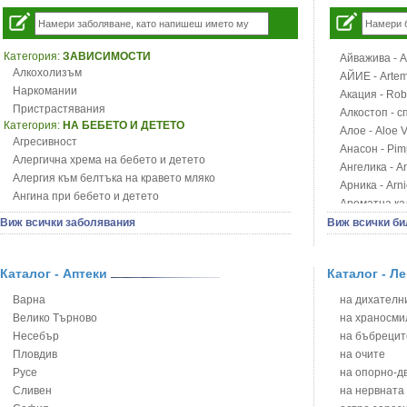
Категория:
ЗАВИСИМОСТИ
Айважива - Al
Алкохолизъм
АЙИЕ - Artemi
Наркомании
Акация - Rob
Пристрастявания
Алкостоп - с
Категория:
НА БЕБЕТО И ДЕТЕТО
Алое - Aloe 
Агресивност
Анасон - Pim
Алергична хрема на бебето и детето
Ангелика - An
Алергия към белтъка на кравето мляко
Арника - Arn
Ангина при бебето и детето
Ароматна кал
Анемия при бебето и детето
Арония - So
Виж всички заболявания
Виж всички би
Апетит - пълни деца
Бабини зъби -
Аромотерапия и децата
Билки за ба
Безапетитие при бебето и детето
Каталог - Аптеки
Каталог - Л
Блатен аир -
Бронхиална астма при бебето и детето
Блатен тъжни
Варна
на дихателни
Бронхит и пневмония при деца
Блян
Велико Търново
на храносми
Варицела
Бобови шушул
Несебър
на бъбрецит
Висока температура на бебето и детето
Божур - Paeo
Пловдив
на очите
Възпаление на ушите на бебето и детето
Борови връхче
Русе
на опорно-д
Глисти
Босилек - Oc
Сливен
на нервната
Грижа за пъпа на новороденото
Брей - Tamu