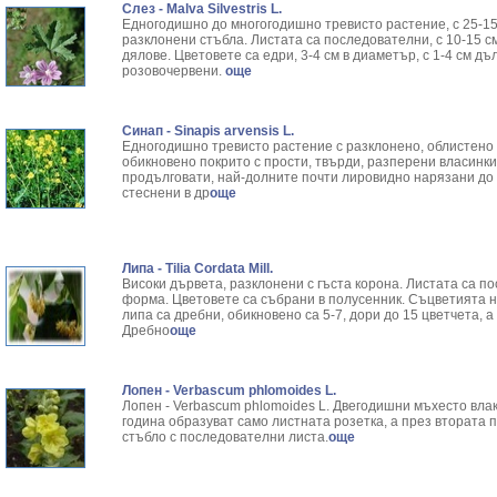
Слез - Malva Silvestris L.
Едногодишно до многогодишно тревисто растение, с 25-15
разклонени стъбла. Листата са последователни, с 10-15 с
дялове. Цветовете са едри, 3-4 см в диаметър, с 1-4 см д
розовочервени.
още
Синап - Sinapis arvensis L.
Едногодишно тревисто растение с разклонено, облистено ст
обикновено покрито с прости, твърди, разперени вла­синки
продълговати, най-долните почти лировидно нарязани до 
стеснени в др
още
Липа - Tilia Cordata Mill.
Високи дървета, разклонени с гъста корона. Листата са 
форма. Цветовете са събрани в полусенник. Съцветията 
липа са дребни, обикновено са 5-7, дори до 15 цветчета, 
Дребно
още
Лопен - Verbascum phlomoides L.
Лопен - Verbascum phlomoides L. Двегодишни мъхесто вла
година обра­зуват само листната розетка, а през втората п
стъбло с последо­вателни листа.
още