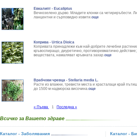
Евкалипт - Eucaliptus
Вечнозелено дърво. Младите клонки са четириръбести. Ли
ланцентни и сърповидно извити.
още
Коприва - Urtica Dioica
Копривата принадлежи към най-добрите лечебни растения
кръвоспиращо, диуретично, противоревматично действие;
веществата, намаляват кръвната захар.
още
Врабчови чревца - Stellaria media L.
Расте из влажни, тревисти места и храсталаци край пътищ
до 1500 м надморска височина.
още
« Първа
1
Последна »
Всичко за Вашето здраве
Каталог - Заболявания
Каталог - Б