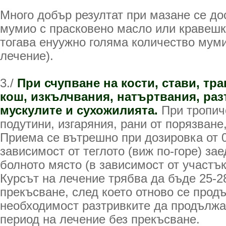
Много добър резултат при мазане се до
мумио с прасковено масло или кравешк
тогава енуужно голяма количество муми
лечение).
3./
При счупване на кости, стави, тр
кош, изкълчвания, натъртвания, раз
мускулите и сухожилията.
При тропиче
подутини, изгаряния, рани от порязване
Приема се вътрешно при дозировка от 0,
зависимост от теглото (виж по-горе) зае
болното място (в зависимост от участък
Курсът на лечение трябва да бъде 25-2
прекъсване, след което отново се прод
необходимост разтривките да продължа
период на лечение без прекъсване.