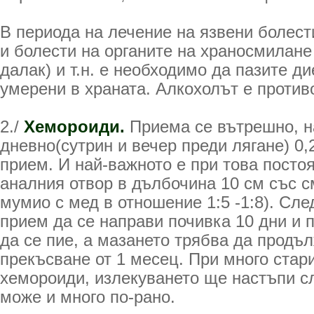
В периода на лечение на язвени болес
и болести на органите на храносмилане
далак) и т.н. е необходимо да пазите ди
умерени в храната. Алкохолът е против
2./
Хемороиди.
Приема се вътрешно, н
дневно(сутрин и вечер преди лягане) 0,
прием. И най-важното е при това посто
аналния отвор в дълбочина 10 см със с
мумио с мед в отношение 1:5 -1:8). Сл
прием да се направи почивка 10 дни и 
да се пие, а мазането трябва да продъл
прекъсване от 1 месец. При много стар
хемороиди, излекуването ще настъпи сл
може и много по-рано.