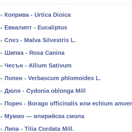
Коприва - Urtica Dioica
Евкалипт - Eucaliptus
Слез - Malva Silvestris L.
Шипка - Rosa Canina
Чесън - Allium Sativum
Лопен - Verbascum phlomoides L.
Дюля - Cydonia oblonga Mill
Пореч - Borago officinalis или echium amo
Мумио — илирийска смола
Липа - Tilia Cordata Mill.