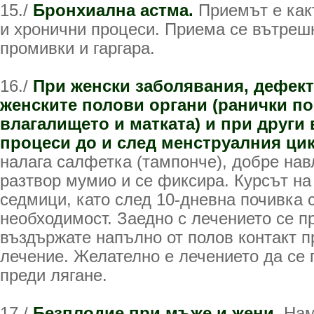
15./
Бронхиална астма.
Приемът е как
и хронични процеси. Приема се вътрешн
промивки и гаргара.
16./
При женски заболявания, дефект
женските полови органи (ранички по
влагалището и матката) и при други
процеси до и след менструалния ци
налага салфетка (тампонче), добре на
разтвор мумио и се фиксира. Курсът на
седмици, като след 10-дневна почивка 
необходимост. Заедно с лечението се п
въздържате напълно от полов контакт п
лечение. Желателно е лечението да се
преди лягане.
17./
Безплодие при мъже и жени.
Нам