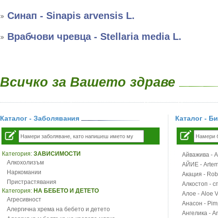
Синап - Sinapis arvensis L.
Врабчови чревца - Stellaria media L.
Всичко за Вашето здраве
Каталог - Заболявания
Каталог - Б
Категория:
ЗАВИСИМОСТИ
Айважива - Al
Алкохолизъм
АЙИЕ - Artemi
Наркомании
Акация - Rob
Пристрастявания
Алкостоп - с
Категория:
НА БЕБЕТО И ДЕТЕТО
Алое - Aloe 
Агресивност
Анасон - Pim
Алергична хрема на бебето и детето
Ангелика - An