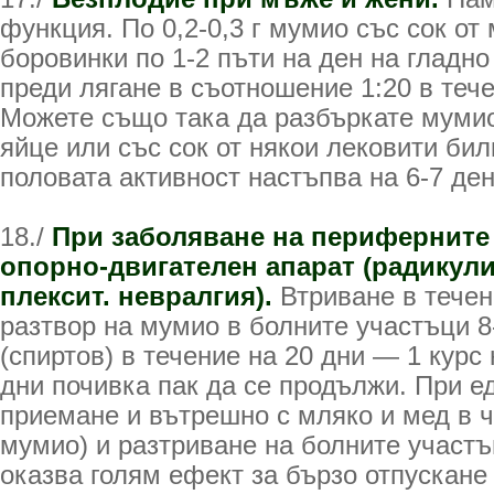
функция. По 0,2-0,3 г мумио със сок от
боровинки по 1-2 пъти на ден на гладно
преди лягане в съотношение 1:20 в тече
Можете също така да разбъркате мумио
яйце или със сок от някои лековити бил
половата активност настъпва на 6-7 ден
18./
При заболяване на периферните
опорно-двигателен апарат (радикули
плексит. невралгия).
Втриване в течен
разтвор на мумио в болните участъци 
(спиртов) в течение на 20 дни — 1 курс
дни почивка пак да се продължи. При 
приемане и вътрешно с мляко и мед в ча
мумио) и разтриване на болните участъ
оказва голям ефект за бързо отпускане