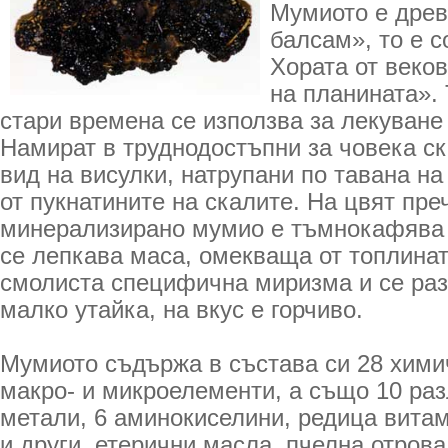
Мумиото е древ
балсам», то е с
Хората от веков
на планината».
стари времена се използва за лекуване
Намират в труднодостъпни за човека ск
вид на висулки, натрупани по тавана н
от пукнатините на скалите. На цвят пре
минерализирано мумио е тъмнокафява 
се лепкава маса, омекваща от топлинат
смолиста специфична миризма и се раз
малко утайка, на вкус е горчиво.
Мумиото съдържа в състава си 28 хими
макро- и микроелементи, а също 10 раз
метали, 6 аминокиселини, редица витам
и други, етерични масла, пчелна отров