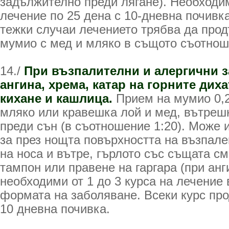
задължително преди лягане). Необходим
лечение по 25 дена с 10-дневна почивка
тежки случаи лечението трябва да прод
мумио с мед и мляко в същото съотнош
14./
При възпалителни и алергични 
ангина, хрема, катар на горните дих
кихане и кашлица.
Прием на мумио 0,2-
мляко или кравешка лой и мед, вътрешн
преди сън (в съотношение 1:20). Може 
за през нощта повърхността на възпале
на носа и вътре, гърлото със същата с
тампон или правене на гаргара (при анг
необходими от 1 до 3 курса на лечение 
формата на заболяване. Всеки курс про
10 дневна почивка.