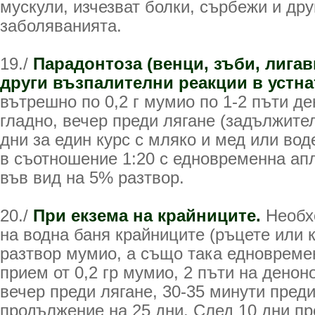
мускули, изчезват болки, сърбежи и др
заболяванията.
19./
Парадонтоза (венци, зъби, лигав
други възпалителни реакции в устна
вътрешно по 0,2 г мумио по 1-2 пъти де
гладно, вечер преди лягане (задължител
дни за един курс с мляко и мед или во
в съотношение 1:20 с едновременна ап
във вид на 5% разтвор.
20./
При екзема на крайниците.
Необх
на водна баня крайниците (ръцете или к
разтвор мумио, а също така едновреме
прием от 0,2 гр мумио, 2 пъти на денон
вечер преди лягане, 30-35 минути преди
продължение на 25 дни. След 10 дни пр