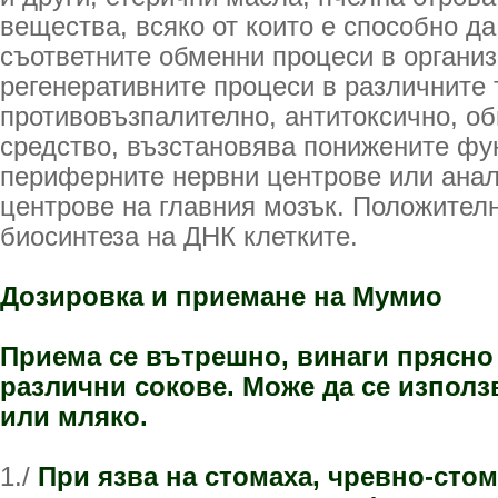
вещества, всяко от които е способно да
съответните обменни процеси в организ
регенеративните процеси в различните 
противовъзпалително, антитоксично, 
средство, възстановява понижените фу
периферните нервни центрове или ана
центрове на главния мозък. Положителн
биосинтеза на ДНК клетките.
Дозировка и приемане на Мумио
Приема се вътрешно, винаги прясно
различни сокове. Може да се използв
или мляко.
1./
При язва на стомаха, чревно-сто