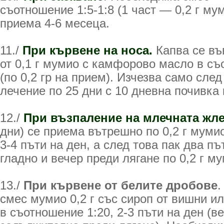
съотношение 1:5-1:8 (1 част — 0,2 г му
приема 4-6 месеца.
11./
При кървене на носа.
Капва се въ
от 0,1 г мумио с камфорово масло в съ
(по 0,2 гр на прием). Изчезва само след
лечение по 25 дни с 10 дневна почивка
12./
При възпаление на млечната жл
дни) се приема вътрешно по 0,2 г муми
3-4 пъти на ден, а след това пак два пъ
гладно и вечер преди лягане по 0,2 г му
13./
При кървене от белите дробове
.
смес мумио 0,2 г със сироп от вишни или
в съотношение 1:20, 2-3 пъти на ден (в