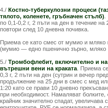
4./
Костно-туберкулозни процеси (та
тялото, коленете, гръбначен стълб)
.
по 0,1-0,2 г, 2 пъти на ден в течение на 
повтори след 10 дневна почивка.
Приема се като смес от мумио и мляко 
(мумио — едно пшенично зърно, мляко -
5./
Тромбофлебит, включително и на
вътрешни вени на краката
. Приема с
0,3 г, 2 пъти на ден (сутрин и вечер пре
продължение на 25 дни в смес с мед и
1:20 като се прави 10 дневно прекъсва
при необходимост. Намаляват болките, 
крайник значително спадат, увеличава с
еритроцитите, РУЕ се нормализира, а 