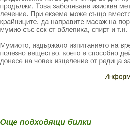
продължи. Това заболяване изисква ме
лечение. При екзема може също вместо
крайниците, да направите масаж на пор
мумио със сок от облепиха, спирт и т.н.
Мумиото, издържало изпитанието на вр
полезно вещество, което е способно де
донесе на човек изцеление от редица з
Информа
Още подходящи билки