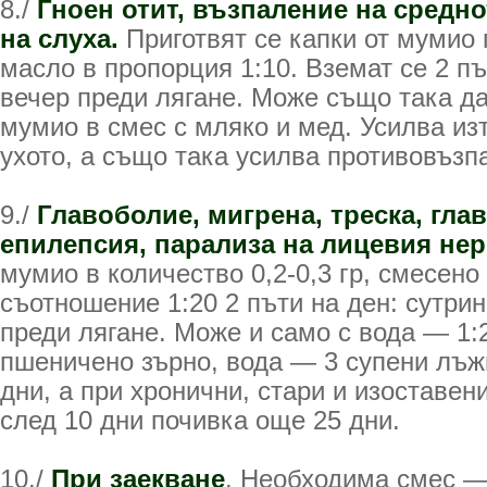
8./
Гноен отит, възпаление на средн
на слуха.
Приготвят се капки от мумио п
масло в пропорция 1:10. Вземат се 2 пъ
вечер преди лягане. Може също така да 
мумио в смес с мляко и мед. Усилва изт
ухото, а също така усилва противовъзп
9./
Главоболие, мигрена, треска, гла
епилепсия, парализа на лицевия не
мумио в количество 0,2-0,3 гр, смесено
съотношение 1:20 2 пъти на ден: сутрин
преди лягане. Може и само с вода — 1:
пшеничено зърно, вода — 3 супени лъж
дни, а при хронични, стари и изоставен
след 10 дни почивка още 25 дни.
10./
При заекване
. Необходима смес —