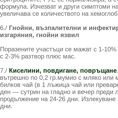
формула. Изчезват и други симптоми н
увеличава се количеството на хемоглоб
6./
Гнойни, възпалителни и инфекти
изгаряния, гнойни язвил
Поразените участъци се мажат с 1-10%
с 2-3% разтвор плюс мас.
7./
Киселини, повдигане, повръщане
вътрешно по 0,2 гр.мумио с мляко или м
билков чай (в 1 лъжица чай или преваре
ден — сутрин на гладно и вечер преди л
продължение на 24-26 дни. Излекуване 
дни.