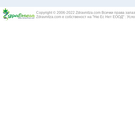
Златовръх - 
Болки в ушите
Змийски лапа
Бронхиектазии - разширение на бронхите
Copyright © 2006-2022 Zdravnitza.com Всички права запа
Змийско мляк
Бронхиолит
Zdravnitza.com е собственост на "Ню Ес Нет ЕООД" :
Усло
Зърнастец -
Бронхит
Иглика - Fl. 
Бронхопневмония
Изсипливче -
Възпаление на тъпанчето
Исиот - Zingib
Възпалено гърло
Исландски ли
Задавяне с чуждо тяло
Исоп - Hyssop
Кашлица
Калина - Vib
Кръвоизлив от носа
Калоферче -
Ларингит
Каменоломка 
Мениеров синдром
Камшик - Agr
Моноцитна ангина
Карамфил - E
Плеврит
Кафяво морск
Саркоидоза
Кисел трън - 
Сенна хрема
Клинавче /орл
Синуит
Коило - Stipa
Сърбеж в ушите
Комунига - Me
Трахеит
Коноп - Canna
Туберкулоза
Конски кесте
Фарингит
Копитник - A
Хрема
Коприва - Urt