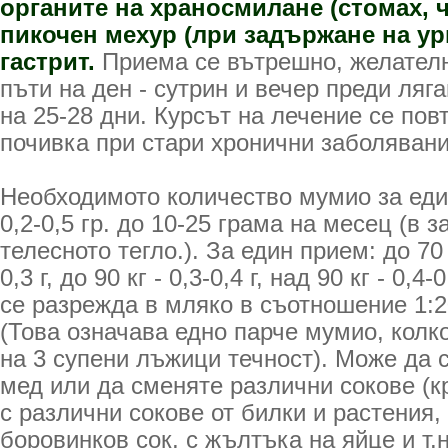
органите на храносмилане (стомах, ч
пикочен мехур (лри задържане на ури
гастрит.
Приема се вътрешно, желателно
пъти на ден - сутрин и вечер преди ляг
на 25-28 дни. Курсът на лечение се пов
почивка при стари хронични заболявани
Необходимото количество мумио за еди
0,2-0,5 гр. до 10-25 грама на месец (в 
телесното тегло.). За един прием: до 70 кг
0,3 г, до 90 кг - 0,3-0,4 г, над 90 кг - 0,4
се разрежда в мляко в съотношение 1:20
(Това означава едно парче мумио, колк
на 3 супени лъжици течност). Може да 
мед или да сменяте различни сокове (к
с различни сокове от билки и растения,
боровинков сок, с жълтъка на яйце и т.н