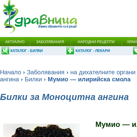
АКТУАЛНО
ЗАБОЛЯВАНИЯ
НАРОДНИ РЕЦЕПТИ
ХРАН
КАТАЛОГ - БИЛКИ
КАТАЛОГ - ЛЕКАРИ
Начало
›
Заболявания
›
на дихателните органи
ангина
›
Билки
› Мумио — илирийска смола
Билки за Моноцитна ангина
Мумио — и