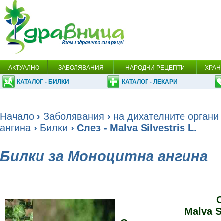
АКТУАЛНО
ЗАБОЛЯВАНИЯ
НАРОДНИ РЕЦЕПТИ
ХРАН
КАТАЛОГ - БИЛКИ
КАТАЛОГ - ЛЕКАРИ
Начало
›
Заболявания
›
на дихателните органи
ангина
›
Билки
› Слез - Malva Silvestris L.
Билки за Моноцитна ангина
Malva S