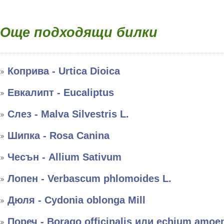
Още подходящи билки
Коприва - Urtica Dioica
Евкалипт - Eucaliptus
Слез - Malva Silvestris L.
Шипка - Rosa Canina
Чесън - Allium Sativum
Лопен - Verbascum phlomoides L.
Дюля - Cydonia oblonga Mill
Пореч - Borago officinalis или echium amo