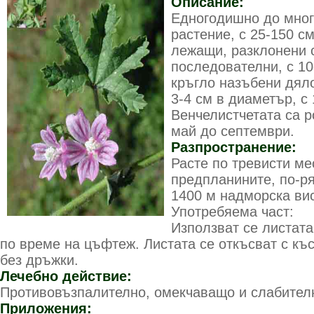
Описание:
Едногодишно до мног
растение, с 25-150 с
лежащи, разклонени с
последователни, с 10
кръгло назъбени дяло
3-4 см в диаметър, с
Венчелистчетата са 
май до септември.
Разпространение:
Расте по тревисти ме
предпланините, по-р
1400 м надморска вис
Употребяема част:
Използват се листата
по време на цъфтеж. Листата се откъсват с къс
без дръжки.
Лечебно действие:
Противовъзпалително, омекчаващо и слабител
Приложения: