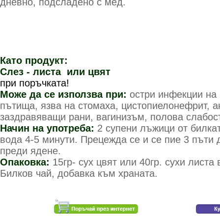
дневно, подсладено с мед.
Като продукт:
Слез - листа или цвят
У
при поръчката!
Може да се използва при:
остри инфекции на 
пътища, язва на стомаха, цистопиелонефрит, а
заздравяващи рани, вагинизъм, полова слабост,
Начин на употреба:
2 супени лъжици от билкат
вода 4-5 минути. Прецежда се и се пие 3 пъти 
преди ядене.
Опаковка:
15гр- сух цвят или 40гр. сухи листа
Билков чай, добавка към храната.