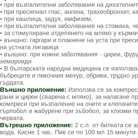
• при възпалителни заболявания на дихателни
• при пресипнал глас, ангина, трахеобронхит, 
• при кашлица, задух, емфизем,
• при възпалителни заболявания на стомаха, ч
• за стимулиране отделянето на мляко у кърма
• външно: гаргари и плакнене на уста при прес
на устната лигавица
• външно: при кожни заболявания - циреи, фуру
хемороиди
• В българската народна медицина се използва
бъбреците и пикочния мехур, обриви, трудно ур
гърдата.
Външно приложение:
Използва се за компрес
рани и циреи (сварена с мляко), за налагане пр
компреси при възпаление на очите и клепачите,
гърлобол и жабурене при зъбобол, за клизми п
червата.
Вътрешно приложение:
2 с.л. от билката се 
вода. Кисне 1 час. Пие се по 100 мл 15 минути