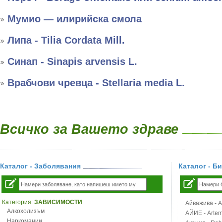
Мумио — илирийска смола
Липа - Tilia Cordata Mill.
Синап - Sinapis arvensis L.
Врабчови чревца - Stellaria media L.
Всичко за Вашето здраве
Каталог - Заболявания
Каталог - Б
Категория:
ЗАВИСИМОСТИ
Айважива - Al
Алкохолизъм
АЙИЕ - Artemi
Наркомании