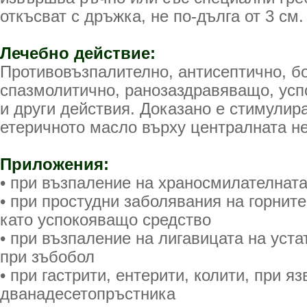
откъсват с дръжка, не по-дълга от 3 см.
Лечебно действие:
Противовъзпалително, антисептично, б
спазмолитично, ранозаздравяващо, усп
и други действия. Доказано е стимулир
етеричното масло върху централната н
Приложения:
• при възпаление на храносмилателнат
• при простудни заболявания на горнит
като успокояващо средство
• при възпаление на лигавицата на устат
при зъбобол
• при гастрити, ентерити, колити, при я
дванадесетопръстника