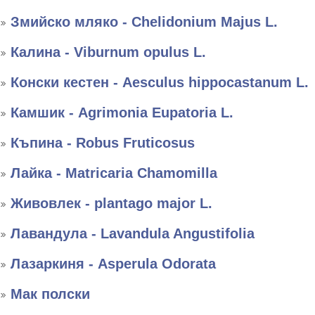
Змийско мляко - Chelidonium Majus L.
Калина - Viburnum opulus L.
Конски кестен - Aesculus hippocastanum L.
Камшик - Agrimonia Eupatoria L.
Къпина - Robus Fruticosus
Лайка - Matricaria Chamomilla
Живовлек - plantago major L.
Лавандула - Lavandula Angustifolia
Лазаркиня - Asperula Odorata
Мак полски