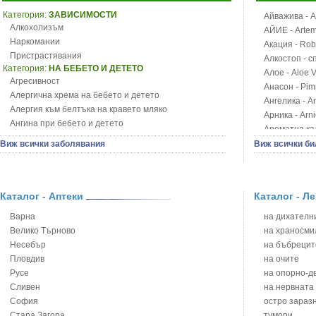
Категория:
ЗАВИСИМОСТИ
Айважива - Al
Алкохолизъм
АЙИЕ - Artemi
Наркомании
Акация - Rob
Пристрастявания
Алкостоп - с
Категория:
НА БЕБЕТО И ДЕТЕТО
Алое - Aloe 
Агресивност
Анасон - Pim
Алергична хрема на бебето и детето
Ангелика - An
Алергия към белтъка на кравето мляко
Арника - Arn
Ангина при бебето и детето
Ароматна кал
Анемия при бебето и детето
Арония - So
Виж всички заболявания
Виж всички би
Апетит - пълни деца
Бабини зъби -
Аромотерапия и децата
Билки за ба
Безапетитие при бебето и детето
Блатен аир -
Бронхиална астма при бебето и детето
Каталог - Аптеки
Каталог - Л
Блатен тъжни
Бронхит и пневмония при деца
Блян
Варна
на дихателни
Варицела
Бобови шушул
Велико Търново
на храносми
Висока температура на бебето и детето
Божур - Paeo
Несебър
на бъбрецит
Възпаление на ушите на бебето и детето
Борови връхче
Пловдив
на очите
Глисти
Босилек - Oc
Русе
на опорно-д
Грижа за пъпа на новороденото
Брей - Tamu
Сливен
на нервната
Грип при бебето и детето
Брош - Rubia 
София
остро зараз
Гърч
Бръшлян - He
Стара Загора
тумори