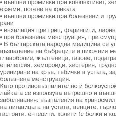
• външни промивки при конюнктивит, х
екземи, потене на краката
• външни промивки при болезнени и тр
рани
• инхалация при грип, фарингити, ларин
• при болезнена менструация, при смущ
• В българската народна медицина се у
възпаление на бъбреците и пикочния ме
главоболие, жълтеница, газове, подагр
епилепсия, хемороиди, хистерия, трудн
уриниране на кръв, гъбички в устата, з
болезнена менструация.
Като противовъзпалително и болкоуспо
лайката се използува вътрешно и външ
заболявания: възпаления на храносми
на лигавицата на устата, венците, гърло
гастрити, ентерити, колити (с болки и ко