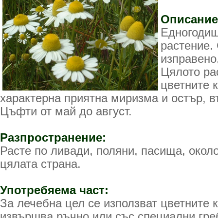
Описание
Едногодиш
растение.
изправено,
Цялото ра
цветните 
характерна приятна миризма и остър, в
Цъфти от май до август.
Разпространение:
Расте по ливади, поляни, пасища, окол
цялата страна.
Употребяема част:
За лечебна цел се използват цветните 
извършва ръчно или със специални гре