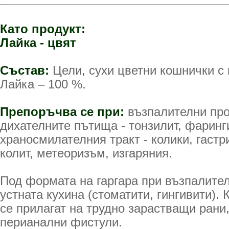
Като продукт:
Лайка - цвят
Състав:
Цели, сухи цветни кошнички с
Лайка – 100 %.
Препоръчва се при:
възпалителни про
дихателните пътища - тонзилит, фаринг
храносмилателния тракт - колики, гастри
колит, метеоризъм, изгаряния.
Под формата на гаргара при възпалите
устната кухина (стоматити, гингивити).
се прилагат на трудно зарастващи рани
перианални фистули.