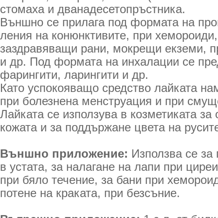
стомаха и дванадесетопръстника.
Външно се прилага под формата на про
ления на конюнктивите, при хемороиди,
заздравяващи рани, мокрещи екземи, пр
и др. Под формата на инхалации се пред
фарингити, ларингити и др.
Като успокояващо средство лайката н
при болезнена менструация и при смуще
Лайката се използува в козметиката за
кожата и за поддържане цвета на русите
Външно приложение:
Използва се за 
в устата, за налагане на лапи при цире
при бяло течение, за бани при хеморои
потене на краката, при безсъние.