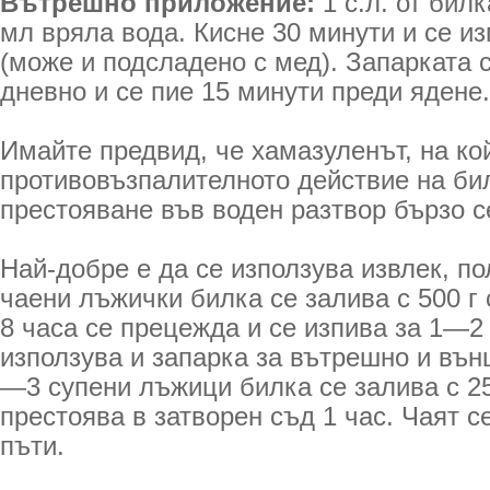
Вътрешно приложение:
1 с.л. от бил
мл вряла вода. Кисне 30 минути и се и
(може и подсладено с мед). Запарката 
дневно и се пие 15 минути преди ядене.
Имайте предвид, че хамазуленът, на ко
противовъзпалителното действие на бил
престояване във воден разтвор бързо с
Най-добре е да се използува извлек, по
чаени лъжички билка се залива с 500 г
8 часа се прецежда и се изпива за 1—2 
използува и запарка за вътрешно и въ
—3 супени лъжици билка се залива с 25
пре­стоява в затворен съд 1 час. Чаят с
пъти.