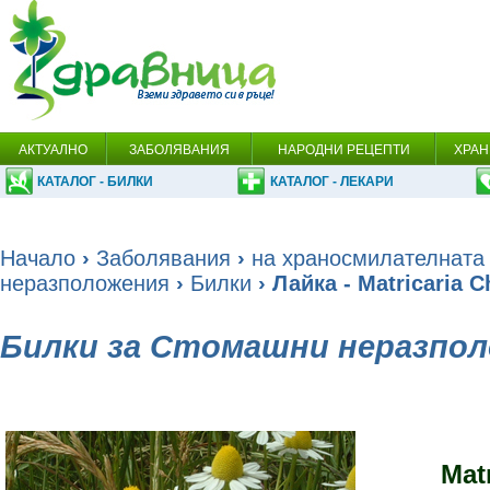
АКТУАЛНО
ЗАБОЛЯВАНИЯ
НАРОДНИ РЕЦЕПТИ
ХРАН
КАТАЛОГ - БИЛКИ
КАТАЛОГ - ЛЕКАРИ
Начало
›
Заболявания
›
на храносмилателната
неразположения
›
Билки
› Лайка - Matricaria 
Билки за Стомашни неразпо
Matr