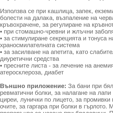
Използва се при кашлица, запек, екземи
болести на далака, възпаление на черва
кръвохрачене, за регулиране на кръвно
• при стомашно-чревни и жлъчни забол
• за стимулиране секрецията и тонуса н
храносмилателната система
• за засилване на апетита, като слабите
диуретични средства
• пресните листа - за лечение на анеми
атеросклероза, диабет
Външно приложение:
За бани при бял
ревматични болки, за налагане на лапи 
циреи, лунички по лицето, за промивки
очите, за гаргара при болки в гърлото. 