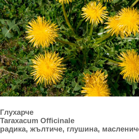
Глухарче
Taraxacum Officinale
радика, жълтиче, глушина, масленич