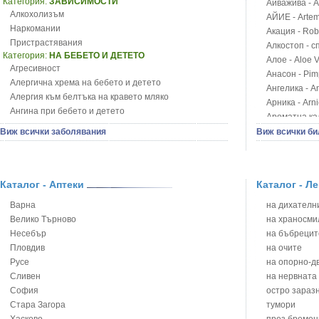
Категория:
ЗАВИСИМОСТИ
Айважива - Al
Алкохолизъм
АЙИЕ - Artemi
Наркомании
Акация - Rob
Пристрастявания
Алкостоп - с
Категория:
НА БЕБЕТО И ДЕТЕТО
Алое - Aloe 
Агресивност
Анасон - Pim
Алергична хрема на бебето и детето
Ангелика - An
Алергия към белтъка на кравето мляко
Арника - Arn
Ангина при бебето и детето
Ароматна кал
Анемия при бебето и детето
Арония - So
Виж всички заболявания
Виж всички би
Апетит - пълни деца
Бабини зъби -
Аромотерапия и децата
Билки за ба
Безапетитие при бебето и детето
Блатен аир -
Бронхиална астма при бебето и детето
Каталог - Аптеки
Каталог - Л
Блатен тъжни
Бронхит и пневмония при деца
Блян
Варна
на дихателни
Варицела
Бобови шушул
Велико Търново
на храносми
Висока температура на бебето и детето
Божур - Paeo
Несебър
на бъбрецит
Възпаление на ушите на бебето и детето
Борови връхче
Пловдив
на очите
Глисти
Босилек - Oc
Русе
на опорно-д
Грижа за пъпа на новороденото
Брей - Tamu
Сливен
на нервната
Грип при бебето и детето
Брош - Rubia 
София
остро зараз
Гърч
Бръшлян - He
Стара Загора
тумори
Да отгледам и възпитам детето си
Бряст - Ulmu