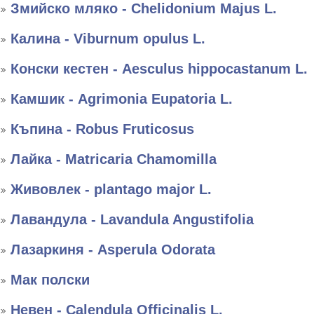
Змийско мляко - Chelidonium Majus L.
Калина - Viburnum opulus L.
Конски кестен - Aesculus hippocastanum L.
Камшик - Agrimonia Eupatoria L.
Къпина - Robus Fruticosus
Лайка - Matricaria Chamomilla
Живовлек - plantago major L.
Лавандула - Lavandula Angustifolia
Лазаркиня - Asperula Odorata
Мак полски
Невен - Calendula Officinalis L.