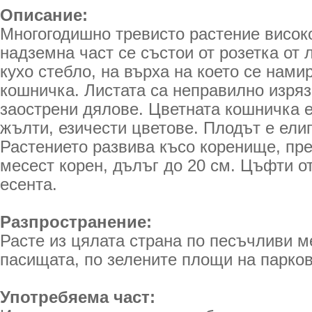
Описание:
Многогодишно тревисто растение високо
надземна част се състои от розетка от 
кухо стебло, на върха на което се нами
кошничка. Листата са неправилно изряз
заострени дялове. Цветната кошничка е
жълти, езичести цветове. Плодът е ели
Растението развива късо коренище, пр
месест корен, дълъг до 20 см. Цъфти о
есента.
Разпространение:
Расте из цялата страна по песъчливи м
пасищата, по зелените площи на парков
Употребяема част: