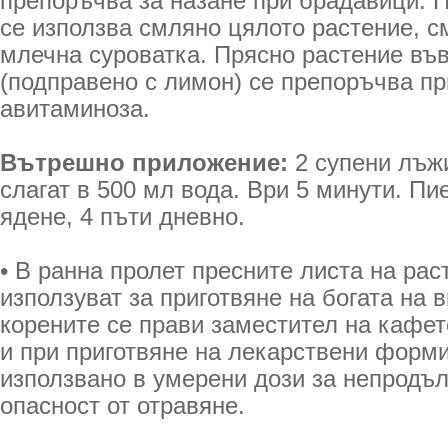
препоръчва за назане при брадавици. 
се използва смляно цялото растение, с
млечна суроватка. Прясно растение във
(подправено с лимон) се препоръчва пр
авитаминоза.
Вътрешно приложение:
2 супени лъжи
слагат в 500 мл вода. Ври 5 минути. Пи
ядене, 4 пъти дневно.
• В ранна пролет пресните листа на рас
използуват за приготвяне на богата на 
корените се прави заместител на кафет
и при приготвяне на лекарствени форм
използвано в умерени дози за непродъ
опасност от отравяне.