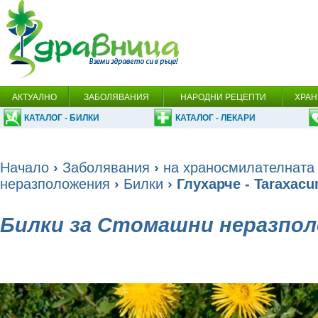
АКТУАЛНО
ЗАБОЛЯВАНИЯ
НАРОДНИ РЕЦЕПТИ
ХРАН
КАТАЛОГ - БИЛКИ
КАТАЛОГ - ЛЕКАРИ
Начало
›
Заболявания
›
на храносмилателната
неразположения
›
Билки
› Глухарче - Taraxacu
Билки за Стомашни неразпо