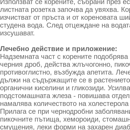
Използват се корените, събрани през ес
листната розетка започва да увяхва. Ко
изчистват от пръста и от кореновата ши
студена вода. След отцеждане на водат
изсушават.
Лечебно действие и приложение:
Надземната част с корените подобрява
черния дроб, действа жлъчогонно, пико
противоглистно, възбужда апетита. Леч
дължи на съдържащите се в растението
органични киселини и гликозиди. Усилв
подстомашната жлеза - повишава отдел
намалява количеството на холестерола 
Прилага се при чернодробни заболявани
пикочните пътища, хемороиди, стомашн
смущения, леки форми на захарен диаб