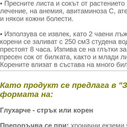
• Пресните листа и сокът от растението
лечение, на анемия, авитаминоза С, ате
и някои кожни болести.
• Използува се извлек, като 2 чаени лъ
корени се заливат с 250 см3 студена во
престоят 8 часа. Изпива се на глътки за
пресен сок от билката, както и млади л
Корените влизат в състава на много би
Като продукт се предлага в "
формата на:
Глухарче - стрък или корен
Препоръчва се при:
хронични екземи