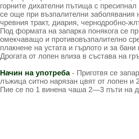
горните дихателни пътища с пресипнал 
се още при възпалителни заболявания 
чревния тракт, диария, чернодробно-жл
Под формата на запарка понякога се п
омекчаващо и противовъзпалително сре
плакнене на устата и гърлото и за бани
Дрогата от лопен влиза в състава на гр
Начин на употреба
- Приготвя се запар
лъжица ситно нарязан цвят от лопен и 
Пие се по 1 винена чаша 2—3 пъти на д