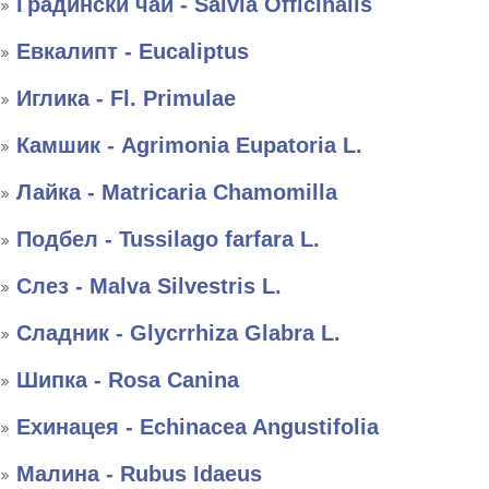
Градински чай - Salvia Officinalis
Евкалипт - Eucaliptus
Иглика - Fl. Primulae
Камшик - Agrimonia Eupatoria L.
Лайка - Matricaria Chamomilla
Подбел - Tussilago farfara L.
Слез - Malva Silvestris L.
Сладник - Glycrrhiza Glabra L.
Шипка - Rosa Canina
Ехинацея - Echinacea Angustifolia
Малина - Rubus Idaeus