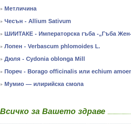
Метличина
Чесън - Allium Sativum
ШИИТАКЕ - Императорска гъба -„Гъба Жен
Лопен - Verbascum phlomoides L.
Дюля - Cydonia oblonga Mill
Пореч - Borago officinalis или echium amo
Мумио — илирийска смола
Всичко за Вашето здраве