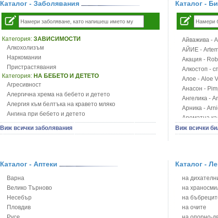
Каталог - Заболявания
Каталог - Б
Категория:
ЗАВИСИМОСТИ
Айважива - Al
Алкохолизъм
АЙИЕ - Artemi
Наркомании
Акация - Rob
Пристрастявания
Алкостоп - с
Категория:
НА БЕБЕТО И ДЕТЕТО
Алое - Aloe 
Агресивност
Анасон - Pim
Алергична хрема на бебето и детето
Ангелика - An
Алергия към белтъка на кравето мляко
Арника - Arn
Ангина при бебето и детето
Ароматна кал
Анемия при бебето и детето
Арония - So
Виж всички заболявания
Виж всички би
Апетит - пълни деца
Бабини зъби -
Аромотерапия и децата
Билки за ба
Безапетитие при бебето и детето
Блатен аир -
Бронхиална астма при бебето и детето
Каталог - Аптеки
Каталог - Л
Блатен тъжни
Бронхит и пневмония при деца
Блян
Варна
на дихателни
Варицела
Бобови шушул
Велико Търново
на храносми
Висока температура на бебето и детето
Божур - Paeo
Несебър
на бъбрецит
Възпаление на ушите на бебето и детето
Борови връхче
Пловдив
на очите
Глисти
Босилек - Oc
Русе
на опорно-д