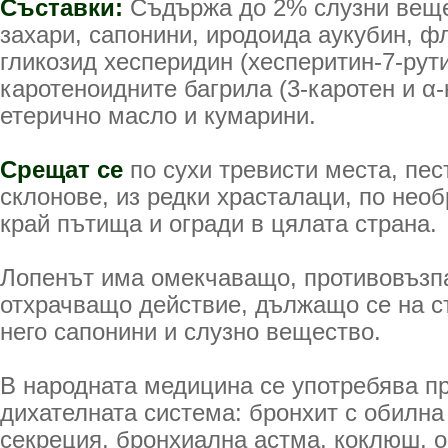
Съставки:
Съдържа до 2% слузни веще
захари, сапонини, иродоида аукубин, 
гликозид хесперидин (хесперитин-7-рут
каротеноидните багрила (3-каротен и α-
етерично масло и кумарини.
Срещат се
по сухи тревисти места, пе
склонове, из редки храсталаци, по нео
край пътища и огради в цялата страна.
Лопенът има омекчаващо, противовъзп
отхрачващо дей­ствие, дължащо се на 
него сапонини и слузно вещество.
В народната медицина се употребява п
диха­телната система: бронхит с обилн
секреция, бронхиална астма, кок­люш, о