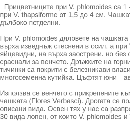
Прицветниците при V. phlomoides са 1 
при V. thapsiforme от 1,5 до 4 см. Чашка
дълбоко петделни.
При V. phlomoides дяловете на чашката 
върха изведнъж стеснени в осил, а при V
яйцевидни, на върха заострени. но без 
сраснали за венчето. Дръжките на горни
тичинки са покрити с белезникави влас
многосеменна кутийка. Цъфтят юни—ав
Използва се венчето с прикрепените къ
чашката (Flores Verbasci). Дрогата се п
описани вида. Освен тях у нас са разп
30 вида лопен, от които V. phlomoides и 