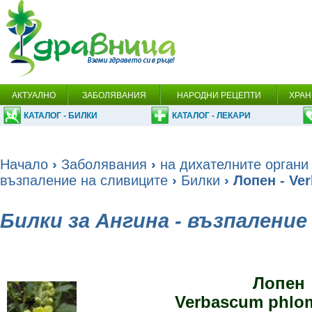
АКТУАЛНО
ЗАБОЛЯВАНИЯ
НАРОДНИ РЕЦЕПТИ
ХРАН
КАТАЛОГ - БИЛКИ
КАТАЛОГ - ЛЕКАРИ
Начало
›
Заболявания
›
на дихателните органи
възпаление на сливиците
›
Билки
› Лопен - Ve
Билки за Ангина - възпалени
Лопен
Verbascum phlom