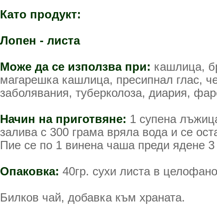
Като продукт:
Лопен - листа
Може да се използва при:
кашлица, бр
магарешка кашлица, пресипнал глас, ч
заболявания, туберколоза, диария, фар
Начин на приготвяне:
1 супена лъжица
залива с 300 грама вряла вода и се ост
Пие се по 1 винена чаша преди ядене 3
Опаковка:
40гр. сухи листа в целофано
Билков чай, добавка към храната.