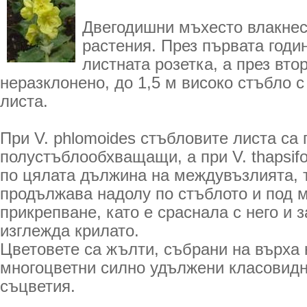
Двегодишни мъхесто влакнес
растения. През първата годин
листната розетка, а през вто
неразклонено, до 1,5 м високо стъбло с
листа.
При V. phlomoides стъбловите листа са
полустъблообхващащи, а при V. thapsif
по цялата дължина на междувъзлията, т
продължава надолу по стъблото и под м
прикрепване, като е сраснала с него и 
изглежда крилато.
Цветовете са жълти, събрани на върха 
многоцветни силно удължени класовидн
съцветия.