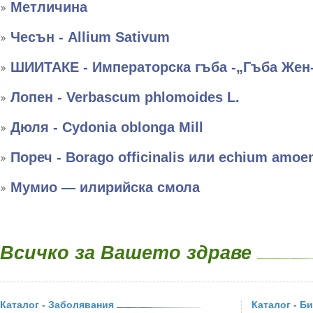
Метличина
Чесън - Allium Sativum
ШИИТАКЕ - Императорска гъба -„Гъба Жен
Лопен - Verbascum phlomoides L.
Дюля - Cydonia oblonga Mill
Пореч - Borago officinalis или echium amo
Мумио — илирийска смола
Всичко за Вашето здраве
Каталог - Заболявания
Каталог - Б