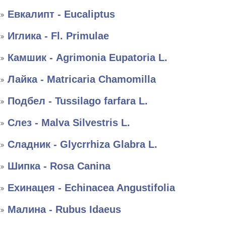
Евкалипт - Eucaliptus
Иглика - Fl. Primulae
Камшик - Agrimonia Eupatoria L.
Лайка - Matricaria Chamomilla
Подбел - Tussilago farfara L.
Слез - Malva Silvestris L.
Сладник - Glycrrhiza Glabra L.
Шипка - Rosa Canina
Ехинацея - Echinacea Angustifolia
Малина - Rubus Idaeus