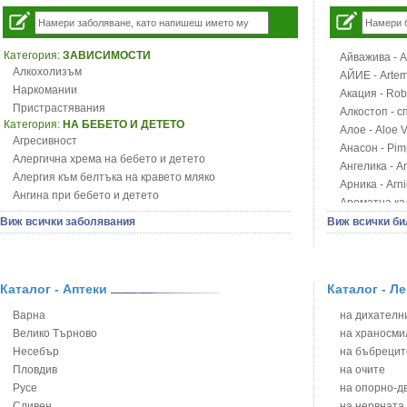
Категория:
ЗАВИСИМОСТИ
Айважива - Al
Алкохолизъм
АЙИЕ - Artemi
Наркомании
Акация - Rob
Пристрастявания
Алкостоп - с
Категория:
НА БЕБЕТО И ДЕТЕТО
Алое - Aloe 
Агресивност
Анасон - Pim
Алергична хрема на бебето и детето
Ангелика - An
Алергия към белтъка на кравето мляко
Арника - Arn
Ангина при бебето и детето
Ароматна кал
Анемия при бебето и детето
Арония - So
Виж всички заболявания
Виж всички би
Апетит - пълни деца
Бабини зъби -
Аромотерапия и децата
Билки за ба
Безапетитие при бебето и детето
Блатен аир -
Бронхиална астма при бебето и детето
Каталог - Аптеки
Каталог - Л
Блатен тъжни
Бронхит и пневмония при деца
Блян
Варна
на дихателни
Варицела
Бобови шушул
Велико Търново
на храносми
Висока температура на бебето и детето
Божур - Paeo
Несебър
на бъбрецит
Възпаление на ушите на бебето и детето
Борови връхче
Пловдив
на очите
Глисти
Босилек - Oc
Русе
на опорно-д
Грижа за пъпа на новороденото
Брей - Tamu
Сливен
на нервната