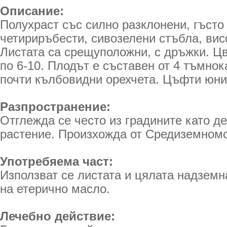
Описание:
Полухраст със силно разклонени, гъсто
четириръбести, сивозелени стъбла, вис
Листата са срещуположни, с дръжки. Ц
по 6-10. Плодът е съставен от 4 тъмно
почти кълбовидни орехчета. Цъфти юни
Разпространение:
Отглежда се често из градините като д
растение. Произхожда от Средиземномо
Употребяема част:
Използват се листата и цялата надземн
на етерично масло.
Лечебно действие: