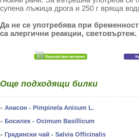
гнойни рани. За вътрешна употреба се п
супена лъжица дрога и 250 г вряща вод
Да не се употребява при бременност
са алергични реакции, световъртеж.
Още подходящи билки
Анасон - Pimpinela Anisum L.
Босилек - Ocimum Basillicum
Градински чай - Salvia Officinalis