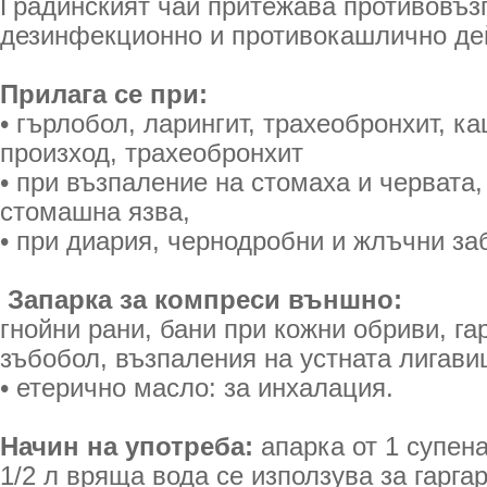
Градинският чай притежава противовъз
дезинфекционно и противокашлично де
Прилага се при:
• гърлобол, ларингит, трахеобронхит, к
произход, трахеобронхит
• при възпаление на стомаха и червата
стомашна язва,
• при диария, чернодробни и жлъчни з
Запарка за компреси външно:
гнойни рани, бани при кожни обриви, га
зъбобол, възпаления на устната лигави
• етерично масло: за инхалация.
Начин на употреба:
апарка от 1 супен
1/2 л вряща вода се използува за гарга