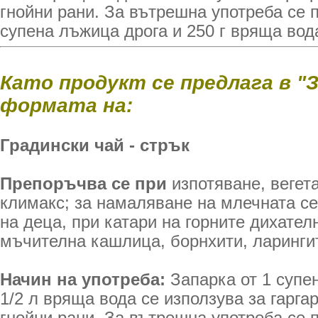
гнойни рани. За вътрешна употреба се п
супена лъжица дрога и 250 г вряща вод
Като продукт се предлага в "
формата на:
Градински чай - стрък
Препоръчва се при
изпотяване, вегет
климакс; за намаляване на млечната с
на деца, при катари на горните дихател
мъчителна кашлица, борнхити, ларингит
Начин на употреба:
Запарка от 1 супе
1/2 л вряща вода се използува за гарга