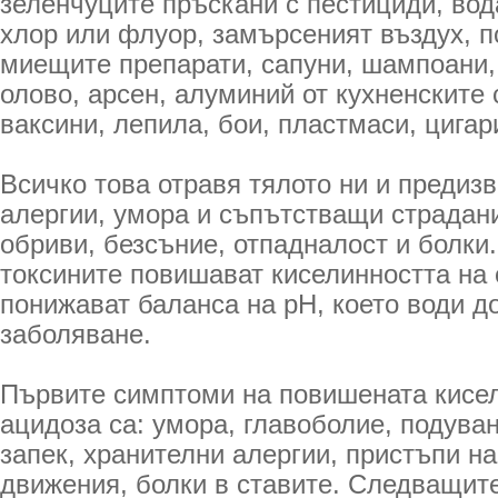
зеленчуците пръскани с пестициди, вод
хлор или флуор, замърсеният въздух, 
миещите препарати, сапуни, шампоани,
олово, арсен, алуминий от кухненските 
ваксини, лепила, бои, пластмаси, цигар
Всичко това отравя тялото ни и предиз
алергии, умора и съпътстващи страдани
обриви, безсъние, отпадналост и болки
токсините повишават киселинността на 
понижават баланса на рН, което води д
заболяване.
Първите симптоми на повишената кисел
ацидоза са: умора, главоболие, подуван
запек, хранителни алергии, пристъпи на
движения, болки в ставите. Следващит