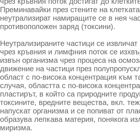
чрез кръвния поток достигат до клеткит
Преминавайки през стените на клетката,
неутрализират намиращите се в нея ча
противоположен заряд (токсини).
Неутрализираните частици се извличат о
чрез кръвния и лимфния поток се изхвъ
извън организма чрез процеса на осмоз
движение на частици през полупропуск
област с по-висока концентрация към та
случая, областта с по-висока концентра
пластирът, в който са природните проду
токсините, вредните вещества, вкл. те
напускат организма и се попиват от пла
образува лепкава материя, понякога и
миризма.