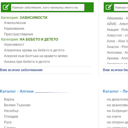
Категория:
ЗАВИСИМОСТИ
Айважива - Al
Алкохолизъм
АЙИЕ - Artemi
Наркомании
Акация - Rob
Пристрастявания
Алкостоп - с
Категория:
НА БЕБЕТО И ДЕТЕТО
Алое - Aloe 
Агресивност
Анасон - Pim
Алергична хрема на бебето и детето
Ангелика - An
Алергия към белтъка на кравето мляко
Арника - Arn
Ангина при бебето и детето
Ароматна кал
Анемия при бебето и детето
Арония - So
Виж всички заболявания
Виж всички би
Апетит - пълни деца
Бабини зъби -
Аромотерапия и децата
Билки за ба
Безапетитие при бебето и детето
Блатен аир -
Бронхиална астма при бебето и детето
Каталог - Аптеки
Каталог - Л
Блатен тъжни
Бронхит и пневмония при деца
Блян
Варна
на дихателни
Варицела
Бобови шушул
Велико Търново
на храносми
Висока температура на бебето и детето
Божур - Paeo
Несебър
на бъбрецит
Възпаление на ушите на бебето и детето
Борови връхче
Пловдив
на очите
Глисти
Босилек - Oc
Русе
на опорно-д
Грижа за пъпа на новороденото
Брей - Tamu