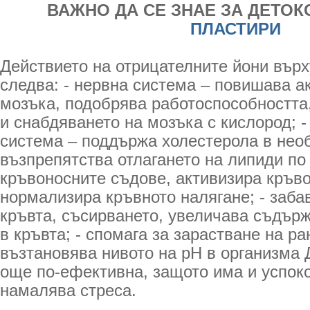
ВАЖНО ДА СЕ ЗНАЕ ЗА ДЕТОК
ПЛАСТИРИ
Действието на отрицателните йони върх
следва: - нервна система – повишава а
мозъка, подобрява работоспособността,
и снабдяването на мозъка с кислород; 
система – поддържа холестерола в нео
възпрепятства отлагането на липиди по
кръвоносните съдове, активизира кръв
нормализира кръвното налягане; - заба
кръвта, съсирването, увеличава съдър
в кръвта; - спомага за зарастване на ра
възтановява нивото на рН в организма 
още по-ефективна, защото има и успок
намалява стреса.