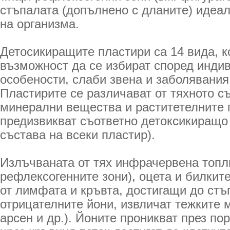
стъпалата (допълнено с дланите) идеал
на организма.
Детосикиращите пластири са 14 вида, к
възможност да се избират според инди
особености, слаби звена и заболявания
Пластирите се различават от тяхното с
минерални вещества и раститетелните п
предизвикват съответно детоксикиращо
състава на всеки пластир).
Излъчваната от тях инфрачервена топл
рефлексогенните зони), оцета и билкит
от лимфата и кръвта, достигащи до стъ
отрицателните йони, извличат тежките 
арсен и др.). Йоните проникват през по