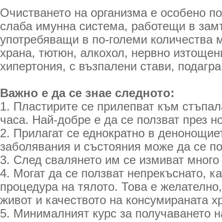
Очистването на организма е особено по
слаба имунна система, работещи в зам
употребяващи в по-големи количества 
храна, тютюн, алкохол, нервно изтощени
хипертония, с възпалени стави, подагра
Важно е да се знае следното:
1. Пластирите се прилепват към стъпалат
часа. Най-добре е да се ползват през н
2. Прилагат се еднократно в денонощиет
заболявания и състояния може да се по
3. След свалянето им се измиват много
4. Могат да се ползват непрекъснато, к
процедура на тялото. Това е желателно
живот и качеството на консумираната х
5. Минималният курс за получаването н