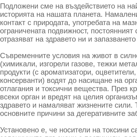
Подложени сме на въздействието на най
историята на нашата планета. Намален
контакт с природата, употребата на маз
ограничената подвижност, постоянният ст
отразяват на здравето ни и запазването
Съвременните условия на живот в силн
(химикали, изгорели газове, тежки мета
продукти (с ароматизатори, оцветители,
консерванти) водят до насищане на орг
отлагания и токсични вещества. През кр
всеки орган и вредят на целия организ
здравето и намаляват жизнените сили. 
основните причини за дегеративните за
Установено е, че носители на токсини с