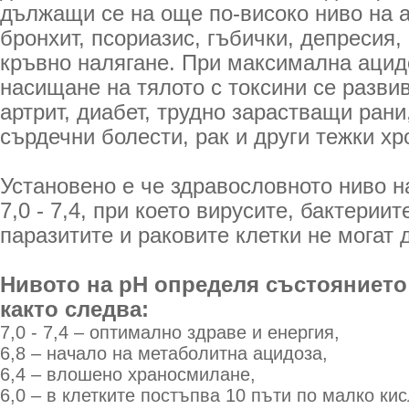
дължащи се на още по-високо ниво на а
бронхит, псориазис, гъбички, депресия
кръвно налягане. При максимална ацидо
насищане на тялото с токсини се развив
артрит, диабет, трудно зарастващи рани
сърдечни болести, рак и други тежки х
Установено е че здравословното ниво н
7,0 - 7,4, при което вирусите, бактериит
паразитите и раковите клетки не могат 
Нивото на рН определя състоянието
както следва:
7,0 - 7,4 – оптимално здраве и енергия,
6,8 – начало на метаболитна ацидоза,
6,4 – влошено храносмилане,
6,0 – в клетките постъпва 10 пъти по малко ки