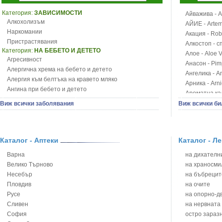
Категория:
ЗАВИСИМОСТИ
Айважива - Al
Алкохолизъм
АЙИЕ - Artemi
Наркомании
Акация - Rob
Пристрастявания
Алкостоп - с
Категория:
НА БЕБЕТО И ДЕТЕТО
Алое - Aloe 
Агресивност
Анасон - Pim
Алергична хрема на бебето и детето
Ангелика - An
Алергия към белтъка на кравето мляко
Арника - Arn
Ангина при бебето и детето
Ароматна кал
Анемия при бебето и детето
Арония - So
Виж всички заболявания
Виж всички би
Апетит - пълни деца
Бабини зъби -
Аромотерапия и децата
Билки за ба
Безапетитие при бебето и детето
Блатен аир -
Бронхиална астма при бебето и детето
Каталог - Аптеки
Каталог - Л
Блатен тъжни
Бронхит и пневмония при деца
Блян
Варна
на дихателни
Варицела
Бобови шушул
Велико Търново
на храносми
Висока температура на бебето и детето
Божур - Paeo
Несебър
на бъбрецит
Възпаление на ушите на бебето и детето
Борови връхче
Пловдив
на очите
Глисти
Босилек - Oc
Русе
на опорно-д
Грижа за пъпа на новороденото
Брей - Tamu
Сливен
на нервната
Грип при бебето и детето
Брош - Rubia 
София
остро зараз
Гърч