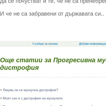
да се почустват и те, че не са пренебре
И че не са забравени от държавата си..
Съобщи за грешка
Добави информация
Още статии за Прогресивна му
дистрофия
Лекува ли се мускулна дистрофия?
Моят син е с дистрофия на мускулите..