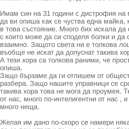
Имам син на 31 години с дистрофия на 
да ви опиша как се чуства една майка, 
в това състояние. Много бих искала да
с които може да си споделя болки и да 
взаимно. Защото света ни е толкова ло
въобще не искат да допуснат такива хо
А тези хора са толкова раними, че прос
опиша.
Защо бързаме да ги отпишем от общест
разбера. Защо нашите управници се сра
такива хора това не мога да проумея. Т
от нас, много по-интелигентни от нас , 
много неща.
Желая им дано по-скоро се намери няка