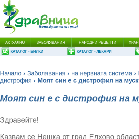
АКТУАЛНО
ЗАБОЛЯВАНИЯ
НАРОДНИ РЕЦЕПТИ
ХРАН
КАТАЛОГ - БИЛКИ
КАТАЛОГ - ЛЕКАРИ
Начало
›
Заболявания
›
на нервната система
›
дистрофия
› Моят син е с дистрофия на муск
Моят син е с дистрофия на м
Здравейте!
Казвам се Нешка от град Елхово облас