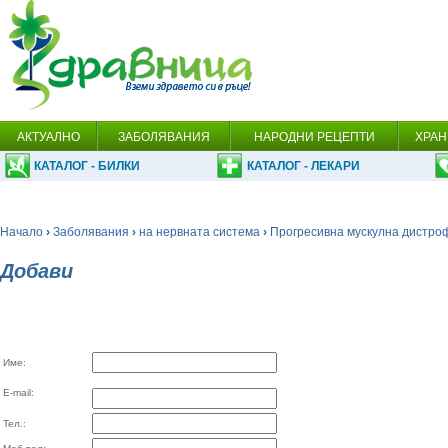
АКТУАЛНО
ЗАБОЛЯВАНИЯ
НАРОДНИ РЕЦЕПТИ
ХРАН
КАТАЛОГ - БИЛКИ
КАТАЛОГ - ЛЕКАРИ
Начало
›
Заболявания
›
на нервната система
›
Прогресивна мускулна дистро
Добави
Име:
E-mail:
Тел.: