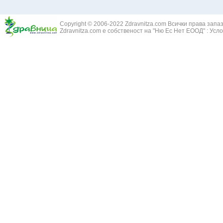
Жълт Смин - 
Белодробен абсцес
Жълта тинтяв
Белодробен емфизем
Зайча сянка -
Белодробна емболия и белодробен инфаркт
Copyright © 2006-2022 Zdravnitza.com Всички права запа
Здравец - Ge
Zdravnitza.com е собственост на "Ню Ес Нет ЕООД" :
Усло
Белодробна склероза
Златовръх - 
Болки в ушите
Змийски лапа
Бронхиектазии - разширение на бронхите
Змийско мляк
Бронхиолит
Зърнастец -
Бронхит
Иглика - Fl. 
Бронхопневмония
Изсипливче -
Възпаление на тъпанчето
Исиот - Zingib
Възпалено гърло
Исландски ли
Задавяне с чуждо тяло
Исоп - Hyssop
Кашлица
Калина - Vib
Кръвоизлив от носа
Калоферче -
Ларингит
Каменоломка 
Мениеров синдром
Камшик - Agr
Моноцитна ангина
Карамфил - E
Плеврит
Кафяво морск
Саркоидоза
Кисел трън - 
Сенна хрема
Клинавче /орл
Синуит
Коило - Stipa
Сърбеж в ушите
Комунига - Me
Трахеит