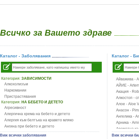
Всичко за Вашето здраве
Каталог - Заболявания
Каталог - Б
Категория:
ЗАВИСИМОСТИ
Айважива - Al
Алкохолизъм
АЙИЕ - Artemi
Наркомании
Акация - Rob
Пристрастявания
Алкостоп - с
Категория:
НА БЕБЕТО И ДЕТЕТО
Алое - Aloe 
Агресивност
Анасон - Pim
Алергична хрема на бебето и детето
Ангелика - An
Алергия към белтъка на кравето мляко
Арника - Arn
Ангина при бебето и детето
Ароматна кал
Анемия при бебето и детето
Арония - So
Виж всички заболявания
Виж всички би
Апетит - пълни деца