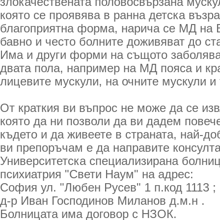
злокачествената половосвързана муску
която се проявява в ранна детска възра
благоприятна форма, нарича се МД на Б
бавно и често болните доживяват до ста
Има и други форми на същото заболяван
двата пола, например на МД пояса и кр
лицевите мускули, на очните мускули и т
От краткия ви въпрос не може да се и
която да ни позволи да ви дадем повеч
където и да живеете в страната, най-до
ви препоръчам е да направите консулт
Университетска специализирана болниц
психиатрия "Свети Наум" на адрес:
София ул. "Любен Русев" 1 п.код 1113 ;
д-р Иван Господинов Миланов д.м.н .
Болницата има договор с НЗОК.