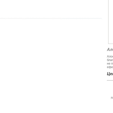
Ал
Алое
бла
не 
ефек
Цен
Я