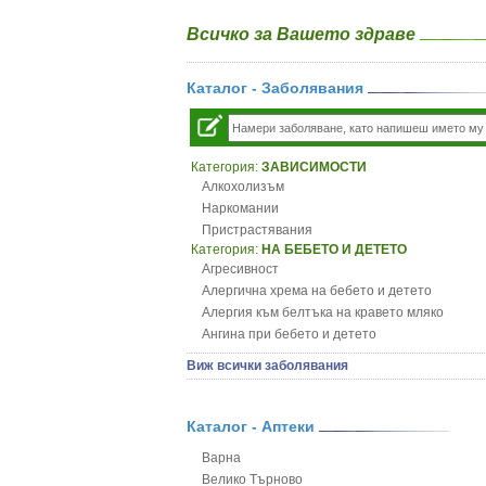
Всичко за Вашето здраве
Каталог - Заболявания
Категория:
ЗАВИСИМОСТИ
Алкохолизъм
Наркомании
Пристрастявания
Категория:
НА БЕБЕТО И ДЕТЕТО
Агресивност
Алергична хрема на бебето и детето
Алергия към белтъка на кравето мляко
Ангина при бебето и детето
Анемия при бебето и детето
Виж всички заболявания
Апетит - пълни деца
Аромотерапия и децата
Безапетитие при бебето и детето
Каталог - Аптеки
Бронхиална астма при бебето и детето
Варна
Бронхит и пневмония при деца
Велико Търново