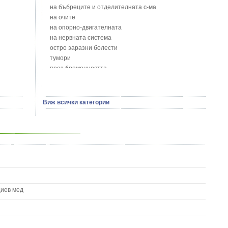
Бобови шушулки - Phaseolus Vulgaris L.
на бъбреците и отделителната с-ма
Божур - Paeonia Decora
на очите
Борови връхчета - Pinus sylvestris
на опорно-двигателната
Босилек - Ocimum Basillicum
на нервната система
Брей - Tamus Communis
остро заразни болести
Брош - Rubia tinctorum L.
тумори
Бръшлян - Hedera helix L.
през бременността
Бряст - Ulmus
на сърцето и кръвоносните съдове
Бушменски отровен храст - Acokanthera oppositifolia
на устната кухина
Бял имел - Viscum album L.
сексуални проблеми
Виж всички категории
Бял оман - Inula Helenium L.
на половите органи
Бял Равнец - Achillea Millefolium L.
зависимости
Бял трън - Silybum Marianum L.
на жлезите с вътрешна секреция
Бяла бреза - Betula pendula
паразитни болести
Бяла върба - Salix Аlba
на бебето и детето
Великденче - Veronica
на кожата и венерически
Ветрогон - Eryngium Campestre
други
Вечнозелен кипарис
Вишна - Prunus cerasus L.
циев мед
Водна детелина - Menyanthes trifoliata L.
Водно Пипериче - Polygonum Hydropiper L.
Волски език - Asplenium scolopendrium