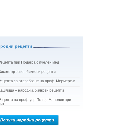
ародни рецепти
Рецепта при Подагра с пчелен мед
Високо кръвно - билкови рецепти
Рецепта за отслабване на проф. Мермерски
Кашлица – народни, билкови рецепти
Рецепта на проф. д-р Петър Манолов при
лит