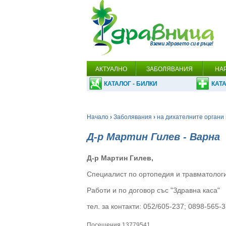
АКТУАЛНО
ЗАБОЛЯВАНИЯ
НА
КАТАЛОГ - БИЛКИ
КАТА
Начало
›
Заболявания
›
на дихателните органи 
Д-р Мартин Гилев - Варна
Д-р Мартин Гилев,
Специалист по ортопедия и травматолог
Работи и по договор със "Здравна каса"
тел. за контакти: 052/605-237; 0898-565-3
Посещения 13779541