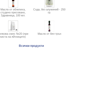
Масло от облепиха,
Сода, без алуминий - 250
студено пресовано,
гр.
Здравница, 100 мл.
илкова смес №20 (при
Масло от бял трън
киста на яйчниците)
Всички продукти