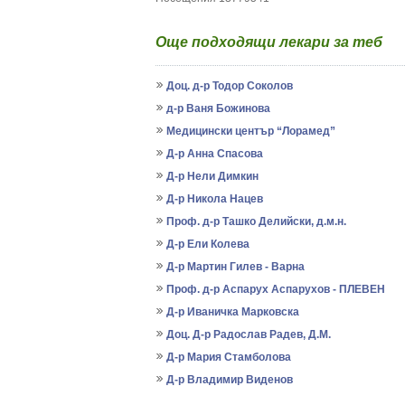
Още подходящи лекари за теб
Доц. д-р Тодор Соколов
д-р Ваня Божинова
Медицински център “Лорамед”
Д-р Анна Спасова
Д-р Нели Димкин
Д-р Никола Нацев
Проф. д-р Ташко Делийски, д.м.н.
Д-р Ели Колева
Д-р Мартин Гилев - Варна
Проф. д-р Аспарух Аспарухов - ПЛЕВЕН
Д-р Иваничка Марковска
Доц. Д-р Радослав Радев, Д.М.
Д-р Мария Стамболова
Д-р Владимир Виденов