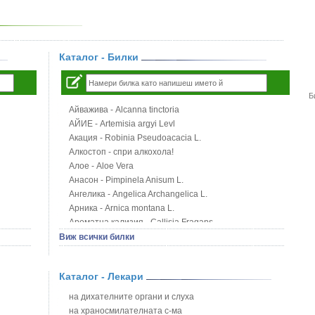
Каталог - Билки
Б
Айважива - Alcanna tinctoria
АЙИЕ - Artemisia argyi Levl
Акация - Robinia Pseudoacacia L.
Алкостоп - спри алкохола!
Алое - Aloe Vera
Анасон - Pimpinela Anisum L.
Ангелика - Angelica Archangelica L.
Арника - Arnica montana L.
Ароматна кализия - Callisia Fragans
Арония - Sorbus melanocorpa
Виж всички билки
Бабини зъби - Tribulus terrestris
Билки за бани при хемороиди
Каталог - Лекари
Блатен аир - Acorus calamus L.
Блатен тъжник - Spirea ulmaria L.
на дихателните органи и слуха
Блян
на храносмилателната с-ма