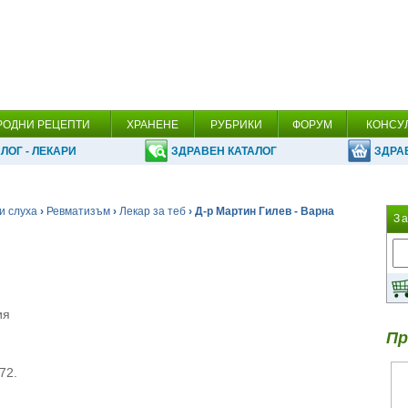
РОДНИ РЕЦЕПТИ
ХРАНЕНЕ
РУБРИКИ
ФОРУМ
КОНСУ
ЛОГ - ЛЕКАРИ
ЗДРАВЕН КАТАЛОГ
ЗДРА
и слуха
›
Ревматизъм
›
Лекар за теб
› Д-р Мартин Гилев - Варна
З
ия
Пр
72.