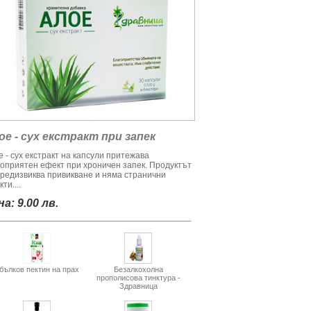
ое - сух екстракт при запек
 - сух екстракт на капсули притежава
гоприятен ефект при хроничен запек. Продуктът
предизвиква привикване и няма странични
ти....
а: 9.00 лв.
бълков пектин на прах
Безалкохолна
прополисова тинктура -
Здравница