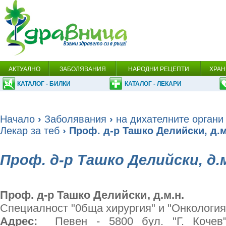
АКТУАЛНО
ЗАБОЛЯВАНИЯ
НАРОДНИ РЕЦЕПТИ
ХРАН
КАТАЛОГ - БИЛКИ
КАТАЛОГ - ЛЕКАРИ
Начало
›
Заболявания
›
на дихателните органи
Лекар за теб
› Проф. д-р Ташко Делийски, д.м
Проф. д-р Ташко Делийски, д.м
Проф. д-р Ташко Делийски, д.м.н.
Специалност "0бщa хирургия" и "Онкология
Адрес:
Певен - 5800 бул. "Г. Кочев