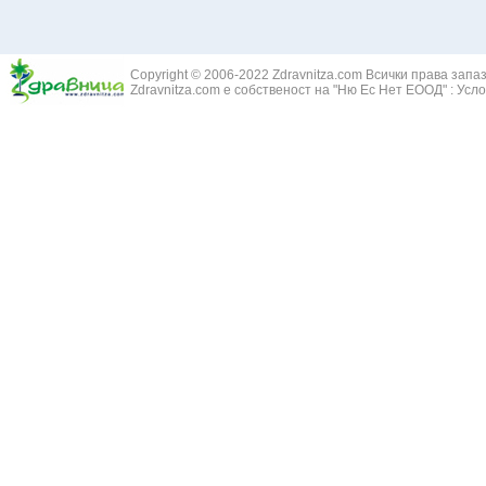
Здравец - Ge
Белодробна склероза
Златовръх - 
Болки в ушите
Змийски лапа
Бронхиектазии - разширение на бронхите
Copyright © 2006-2022 Zdravnitza.com Всички права запа
Змийско мляк
Бронхиолит
Zdravnitza.com е собственост на "Ню Ес Нет ЕООД" :
Усло
Зърнастец -
Бронхит
Иглика - Fl. 
Бронхопневмония
Изсипливче -
Възпаление на тъпанчето
Исиот - Zingib
Възпалено гърло
Исландски ли
Задавяне с чуждо тяло
Исоп - Hyssop
Кашлица
Калина - Vib
Кръвоизлив от носа
Калоферче -
Ларингит
Каменоломка 
Мениеров синдром
Камшик - Agr
Моноцитна ангина
Карамфил - E
Плеврит
Кафяво морск
Саркоидоза
Кисел трън - 
Сенна хрема
Клинавче /орл
Синуит
Коило - Stipa
Сърбеж в ушите
Комунига - Me
Трахеит
Коноп - Canna
Туберкулоза
Конски кесте
Фарингит