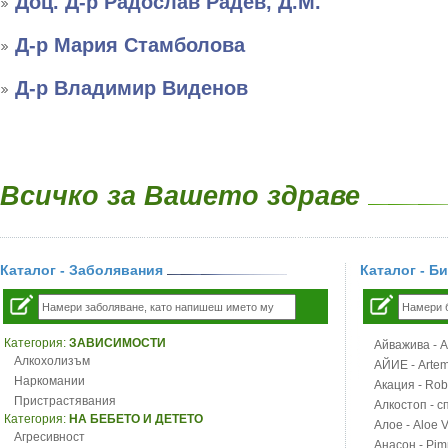
Доц. Д-р Радослав Радев, Д.М.
Д-р Мария Стамболова
Д-р Владимир Виденов
Всичко за Вашето здраве
Каталог - Заболявания
Каталог - Б
Категория:
ЗАВИСИМОСТИ
Айважива - Al
Алкохолизъм
АЙИЕ - Artemi
Наркомании
Акация - Rob
Пристрастявания
Алкостоп - с
Категория:
НА БЕБЕТО И ДЕТЕТО
Алое - Aloe 
Агресивност
Анасон - Pim