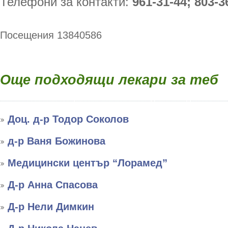
Телефони за контакти:
961-31-44; 803-3
Посещения 13840586
Още подходящи лекари за теб
Доц. д-р Тодор Соколов
д-р Ваня Божинова
Медицински център “Лорамед”
Д-р Анна Спасова
Д-р Нели Димкин