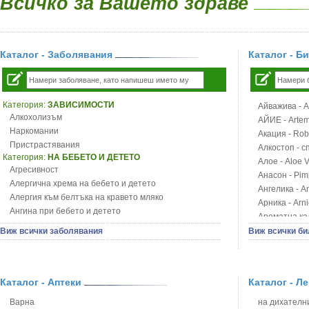
Всичко за Вашето здраве
Каталог - Заболявания
Каталог - Б
Категория:
ЗАВИСИМОСТИ
Айважива - Al
Алкохолизъм
АЙИЕ - Artemi
Наркомании
Акация - Rob
Пристрастявания
Алкостоп - с
Категория:
НА БЕБЕТО И ДЕТЕТО
Алое - Aloe 
Агресивност
Анасон - Pim
Алергична хрема на бебето и детето
Ангелика - An
Алергия към белтъка на кравето мляко
Арника - Arn
Ангина при бебето и детето
Ароматна кал
Анемия при бебето и детето
Арония - So
Виж всички заболявания
Виж всички би
Апетит - пълни деца
Бабини зъби -
Аромотерапия и децата
Билки за ба
Безапетитие при бебето и детето
Блатен аир -
Бронхиална астма при бебето и детето
Каталог - Аптеки
Каталог - Л
Блатен тъжни
Бронхит и пневмония при деца
Блян
Варна
на дихателни
Варицела