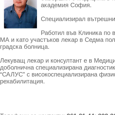
академия София.
Специализирал вътрешни
Работил във Клиника по 
МА и като участъков лекар в Седма по
градска болница.
Лекуващ лекар и консултант е в Медиц
доболнична специализирана диагностик
“САЛУС” с високоспециализирана физи
рехабилитация.