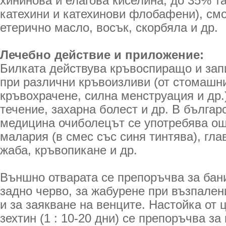
хининова и елагова киселина, до 35% т
катехини и катехинови флобафени), см
етерично масло, восък, скорбяла и др.
Лечебно действие и приложение:
Билката действува кръвоспиращо и зап
при различни кръвоизливи (от стомашни
кръвохрачене, силна менструация и др.)
течение, захарна болест и др. В българ
медицина очиболецът се употребява ощ
малария (в смес със синя тинтява), гла
жаба, кръвопикане и др.
Външно отварата се препоръчва за бан
задно черво, за жабурене при възпален
и за заякване на венците. Настойка от 
зехтин (1 : 10-20 дни) се препоръчва з