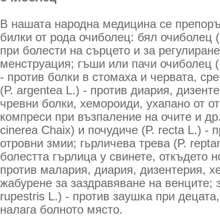
В нашата народна медицина се препор
билки от рода очиболец: бял очиболец (Po
при болести на сърцето и за регулиран
менструация; гъши или пачи очиболец (Po
- против болки в стомаха и червата, с
(Р. argentea L.) - против диария, дизен
чревни болки, хемороиди, ухапано от от
компреси при възпаление на очите и др.
cinerea Chaix) и почудиче (Р. recta L.) -
отровни змии; гьрличева трева (Р. reptan
болестта гърлица у свинете, откъдето н
против малария, диария, дизентерия, х
жабурене за заздравяване на венците; з
rupestris L.) - против заушка при децата,
налага болното място.