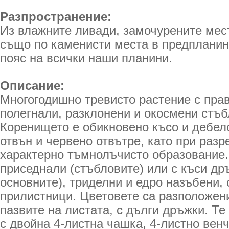
Разпространение:
Из влажните ливади, замочурените мес
също по каменисти места в предпланин
пояс на всички наши планини.
Описание:
Многогодишно тревисто растение с прав
полегнали, разклонени и окосмени стъбл
Коренището е обикновено късо и дебе
отвън и червено отвътре, като при разр
характерно тъмнолъчисто образование.
приседнали (стъбловите) или с къси др
основните), триделни и едро назъбени, 
прилистници. Цветовете са разположен
пазвите на листaтa, с дълги дръжки. Те
с двойна 4-листна чашка, 4-листно вен