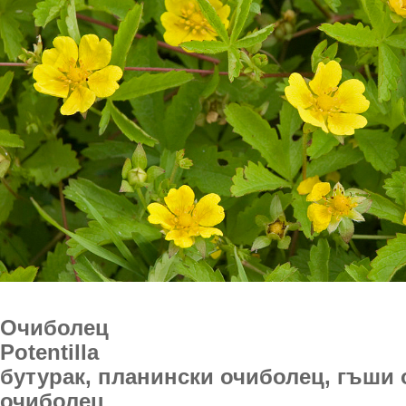
Очиболец
Potentilla
бутурак, планински очиболец, гъши 
очиболец