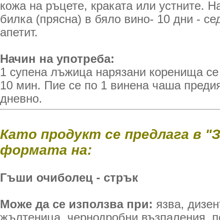
кожа на ръцете, краката или устните. Н
билка (прясна) в бяло вино- 10 дни - се
апетит.
Начин на употреба:
1 супена лъжица нарязани коренища се 
10 мин. Пие се по 1 винена чаша преди
дневно.
Като продукт се предлага в "
формата на:
Гъши очиболец - стрък
Може да се използва при:
язва, дизен
жълтеница, чернодробни възпаления, п