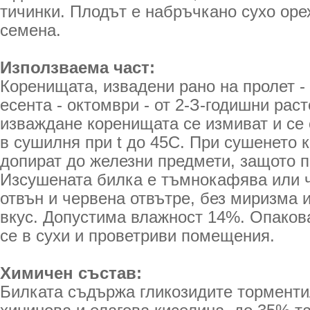
тичинки. Плодът е набръчкано сухо оре
семена.
Използваема част:
Коренищата, извадени рано на пролет - 
есента - октомври - от 2-З-годишни рас
изваждане коренищата се измиват и се 
в сушилня при t до 45С. При сушенето 
допират до железни предмети, защото п
Изсушената билка е тъмнокафява или
отвън и червена отвътре, без миризма и
вкус. Допустима влажност 14%. Опакова
се в сухи и проветриви помещения.
Химичен състав:
Билката съдържа гликозидите торменти