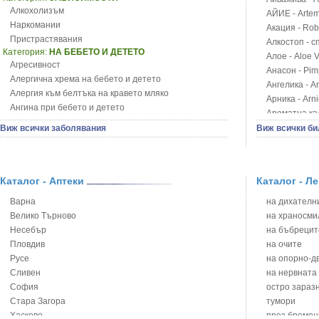
Алкохолизъм
АЙИЕ - Artemi
Наркомании
Акация - Rob
Пристрастявания
Алкостоп - с
Категория:
НА БЕБЕТО И ДЕТЕТО
Алое - Aloe 
Агресивност
Анасон - Pim
Алергична хрема на бебето и детето
Ангелика - An
Алергия към белтъка на кравето мляко
Арника - Arn
Ангина при бебето и детето
Ароматна кал
Анемия при бебето и детето
Арония - So
Виж всички заболявания
Виж всички би
Апетит - пълни деца
Бабини зъби -
Аромотерапия и децата
Билки за ба
Безапетитие при бебето и детето
Блатен аир -
Бронхиална астма при бебето и детето
Каталог - Аптеки
Каталог - Л
Блатен тъжни
Бронхит и пневмония при деца
Блян
Варна
на дихателни
Варицела
Бобови шушул
Велико Търново
на храносми
Висока температура на бебето и детето
Божур - Paeo
Несебър
на бъбрецит
Възпаление на ушите на бебето и детето
Борови връхче
Пловдив
на очите
Глисти
Босилек - Oc
Русе
на опорно-д
Грижа за пъпа на новороденото
Брей - Tamu
Сливен
на нервната
Грип при бебето и детето
Брош - Rubia 
София
остро зараз
Гърч
Бръшлян - He
Стара Загора
тумори
Да отгледам и възпитам детето си
Бряст - Ulmu
Хасково
през бремен