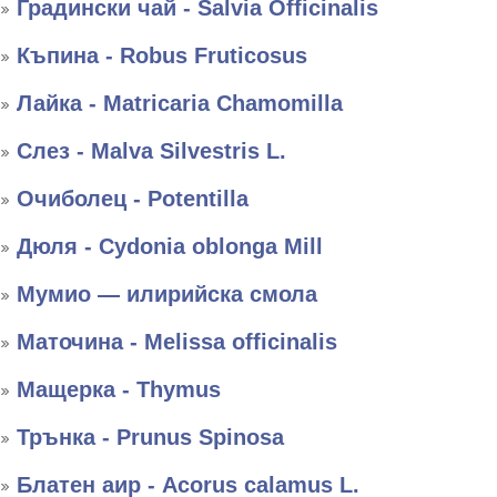
Градински чай - Salvia Officinalis
Къпина - Robus Fruticosus
Лайка - Matricaria Chamomilla
Слез - Malva Silvestris L.
Очиболец - Potentilla
Дюля - Cydonia oblonga Mill
Мумио — илирийска смола
Маточина - Melissa officinalis
Мащерка - Thymus
Трънка - Prunus Spinosa
Блатен аир - Acorus calamus L.