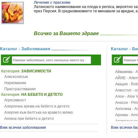
Лечение с праскови
Латинското наименование на плода е persica, вероятно з
през Персия. В средновековието те минавали за вредни, а
Всичко за Вашето здраве
Каталог - Заболявания
Каталог - Б
Категория:
ЗАВИСИМОСТИ
Айважива - Al
Алкохолизъм
АЙИЕ - Artemi
Наркомании
Акация - Rob
Пристрастявания
Алкостоп - с
Категория:
НА БЕБЕТО И ДЕТЕТО
Алое - Aloe 
Агресивност
Анасон - Pim
Алергична хрема на бебето и детето
Ангелика - An
Алергия към белтъка на кравето мляко
Арника - Arn
Ангина при бебето и детето
Ароматна кал
Анемия при бебето и детето
Арония - So
Виж всички заболявания
Виж всички би
Апетит - пълни деца
Бабини зъби -
Аромотерапия и децата