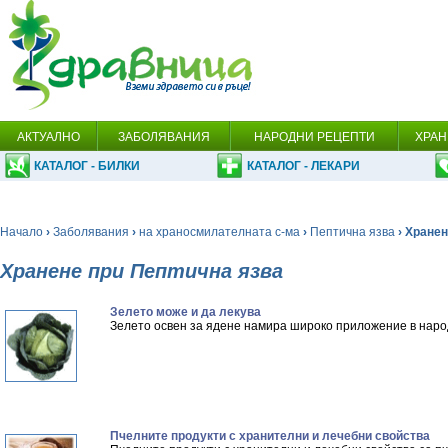
АКТУАЛНО
ЗАБОЛЯВАНИЯ
НАРОДНИ РЕЦЕПТИ
ХРАН
КАТАЛОГ - БИЛКИ
КАТАЛОГ - ЛЕКАРИ
Начало
›
Заболявания
›
на храносмилателната с-ма
›
Пептична язва
› Хране
Хранене при Пептична язва
Зелето може и да лекува
Зелето освен за ядене намира широко приложение в наро
Пчелните продукти с хранителни и лечебни свойства