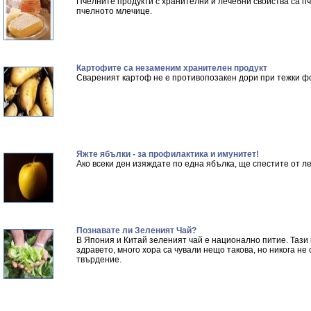
Пчелните продукти с хранителни и лечебни свойства са п
пчелното млечице.
Картофите са незаменим хранителен продукт
Свареният картоф не е противопозакен дори при тежки ф
Яжте ябълки - за профилактика и имунитет!
Ако всеки ден изяждате по една ябълка, ще спестите от ле
Познавате ли Зеленият Чай?
В Япония и Китай зеленият чай е национално питие. Тази
здравето, много хора са чували нещо такова, но никога не
твърдение.