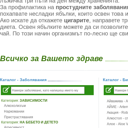
лъжичка три пъти на ден между храненията.
За профилактика на
простудните заболявани
похапвате несладки ябълки, които освен това 
Ако искате да откажете
цигарите
, направете т
диета. Освен ябълките можете да си позволите
чай. По този начин организмът по-лесно ще сви
Всичко за Вашето здраве
Каталог - Заболявания
Каталог - Б
Категория:
ЗАВИСИМОСТИ
Айважива - Al
Алкохолизъм
АЙИЕ - Artemi
Наркомании
Акация - Rob
Пристрастявания
Алкостоп - с
Категория:
НА БЕБЕТО И ДЕТЕТО
Алое - Aloe 
Агресивност