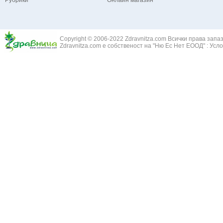
Рубрики
Онлайн магазин
Зайча сянка -
Белодробна емболия и белодробен инфаркт
Здравец - Ge
Белодробна склероза
Златовръх - 
Болки в ушите
Змийски лапа
Бронхиектазии - разширение на бронхите
Copyright © 2006-2022 Zdravnitza.com Всички права запа
Змийско мляк
Бронхиолит
Zdravnitza.com е собственост на "Ню Ес Нет ЕООД" :
Усло
Зърнастец -
Бронхит
Иглика - Fl. 
Бронхопневмония
Изсипливче -
Възпаление на тъпанчето
Исиот - Zingib
Възпалено гърло
Исландски ли
Задавяне с чуждо тяло
Исоп - Hyssop
Кашлица
Калина - Vib
Кръвоизлив от носа
Калоферче -
Ларингит
Каменоломка 
Мениеров синдром
Камшик - Agr
Моноцитна ангина
Карамфил - E
Плеврит
Кафяво морск
Саркоидоза
Кисел трън - 
Сенна хрема
Клинавче /орл
Синуит
Коило - Stipa
Сърбеж в ушите
Комунига - Me
Трахеит
Коноп - Canna
Туберкулоза
Конски кесте
Фарингит