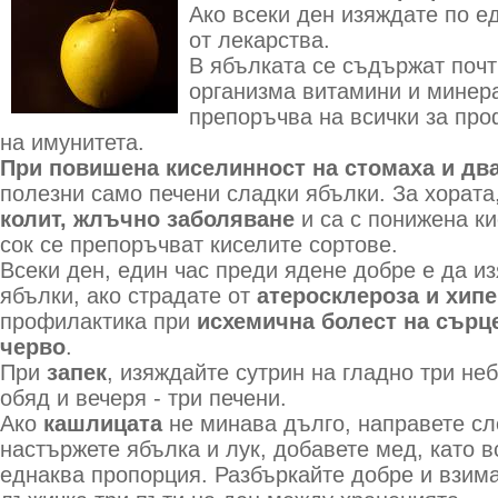
Ако всеки ден изяждате по е
от лекарства.
В ябълката се съдържат почт
организма витамини и минер
препоръчва на всички за пр
на имунитета.
При повишена киселинност на стомаха и дв
полезни само печени сладки ябълки. За хората
колит, жлъчно заболяване
и са с понижена к
сок се препоръчват киселите сортове.
Всеки ден, един час преди ядене добре е да и
ябълки, ако страдате от
атеросклероза и хип
профилактика при
исхемична болест на сърце
черво
.
При
запек
, изяждайте сутрин на гладно три не
обяд и вечеря - три печени.
Ако
кашлицата
не минава дълго, направете сл
настържете ябълка и лук, добавете мед, като в
еднаква пропорция. Разбъркайте добре и взима