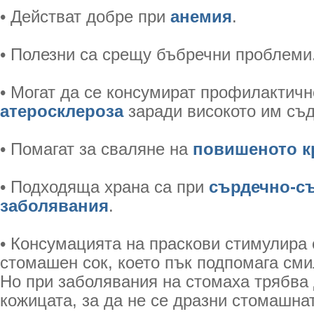
• Действат добре при
анемия
.
• Полезни са срещу бъбречни проблеми
• Могат да се консумират профилактич
атеросклероза
заради високото им съд
• Помагат за сваляне на
повишеното к
• Подходяща храна са при
сърдечно-с
заболявания
.
• Консумацията на праскови стимулира 
стомашен сок, което пък подпомага сми
Но при заболявания на стомаха трябва 
кожицата, за да не се дразни стомашна