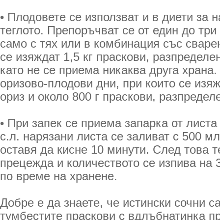
• Плодовете се използват и в диети за 
теглото. Препоръчват се от един до тр
само с тях или в комбинация със сварен
се изяждат 1,5 кг праскови, разпределе
като не се приема никаква друга храна. 
оризово-плодови дни, при които се изяж
ориз и около 800 г праскови, разпредел
• При запек се приема запарка от листа 
с.л. нарязани листа се заливат с 500 м
оставя да кисне 10 минути. След това т
прецежда и количеството се изпива на 3
по време на хранене.
Добре е да знаете, че истински сочни с
тумбестите праскови с вдлъбнатинка пр