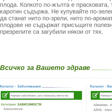
плода. Колкото по-жълта е прасковата,
каротин съдържа. Не купувайте по-зеле
да станат нито по-зрели, нито по-арома
плодове не съдържат присъщите полезн
презрелите са загубили някои от тях.
Всичко за Вашето здраве
Каталог - Заболявания
Каталог - Б
Категория:
ЗАВИСИМОСТИ
Айважива - Al
Алкохолизъм
АЙИЕ - Artemi