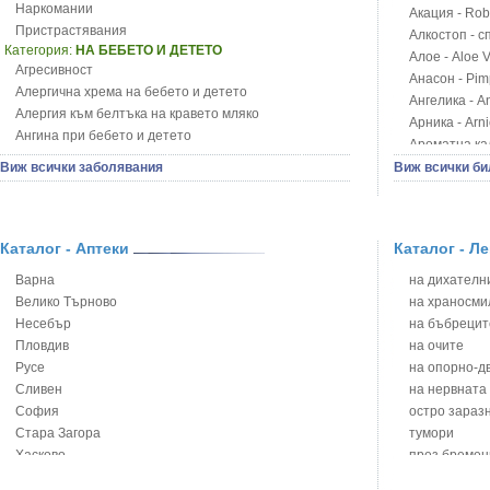
Наркомании
Акация - Rob
Пристрастявания
Алкостоп - с
Категория:
НА БЕБЕТО И ДЕТЕТО
Алое - Aloe 
Агресивност
Анасон - Pim
Алергична хрема на бебето и детето
Ангелика - An
Алергия към белтъка на кравето мляко
Арника - Arn
Ангина при бебето и детето
Ароматна кал
Анемия при бебето и детето
Арония - So
Виж всички заболявания
Виж всички би
Апетит - пълни деца
Бабини зъби -
Аромотерапия и децата
Билки за ба
Безапетитие при бебето и детето
Блатен аир -
Бронхиална астма при бебето и детето
Каталог - Аптеки
Каталог - Л
Блатен тъжни
Бронхит и пневмония при деца
Блян
Варна
на дихателни
Варицела
Бобови шушул
Велико Търново
на храносми
Висока температура на бебето и детето
Божур - Paeo
Несебър
на бъбрецит
Възпаление на ушите на бебето и детето
Борови връхче
Пловдив
на очите
Глисти
Босилек - Oc
Русе
на опорно-д
Грижа за пъпа на новороденото
Брей - Tamu
Сливен
на нервната
Грип при бебето и детето
Брош - Rubia 
София
остро зараз
Гърч
Бръшлян - He
Стара Загора
тумори
Да отгледам и възпитам детето си
Бряст - Ulmu
Хасково
през бремен
Детска церебрална парализа
Бушменски от
Ямбол
на сърцето 
Детски аутизъм