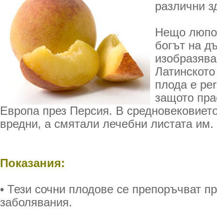
различни з
Нещо люпоб
богът на д
изобразява
Латинското
плода е per
защото пра
Европа през Персия. В средновековието
вредни, а смятали лечебни листата им.
Показания:
• Тези сочни плодове се препоръчват п
заболявания.