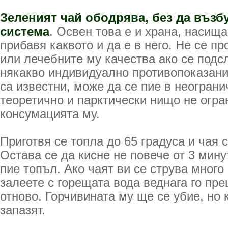
Зеленият чай ободрява, без да възб
система
. Освен това е и храна, насища
прибавя каквото и да е в него. Не се п
или лечебните му качества ако се подс
някакво индивидуално противопоказание
са известни, може да се пие в неограни
теоретично и парктически нищо не огра
консумацията му.
Приготвя се топла до 65 градуса и чая с
Остава се да кисне не повече от 3 мину
пие топъл. Ако чаят ви се струва много 
залеете с горещата вода веднага го пре
отново. Горчивината му ще се убие, но 
запазят.