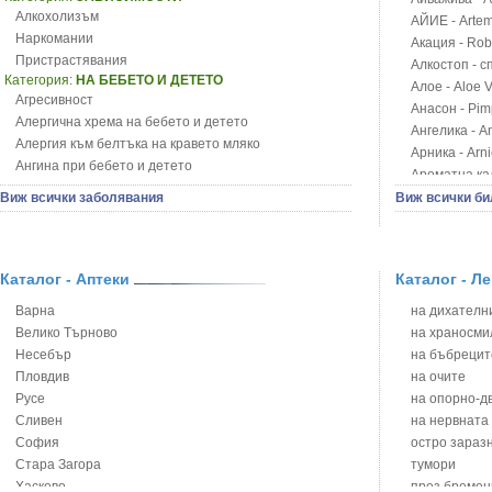
Алкохолизъм
АЙИЕ - Artemi
Наркомании
Акация - Rob
Пристрастявания
Алкостоп - с
Категория:
НА БЕБЕТО И ДЕТЕТО
Алое - Aloe 
Агресивност
Анасон - Pim
Алергична хрема на бебето и детето
Ангелика - An
Алергия към белтъка на кравето мляко
Арника - Arn
Ангина при бебето и детето
Ароматна кал
Анемия при бебето и детето
Арония - So
Виж всички заболявания
Виж всички би
Апетит - пълни деца
Бабини зъби -
Аромотерапия и децата
Билки за ба
Безапетитие при бебето и детето
Блатен аир -
Бронхиална астма при бебето и детето
Каталог - Аптеки
Каталог - Л
Блатен тъжни
Бронхит и пневмония при деца
Блян
Варна
на дихателни
Варицела
Бобови шушул
Велико Търново
на храносми
Висока температура на бебето и детето
Божур - Paeo
Несебър
на бъбрецит
Възпаление на ушите на бебето и детето
Борови връхче
Пловдив
на очите
Глисти
Босилек - Oc
Русе
на опорно-д
Грижа за пъпа на новороденото
Брей - Tamu
Сливен
на нервната
Грип при бебето и детето
Брош - Rubia 
София
остро зараз
Гърч
Бръшлян - He
Стара Загора
тумори
Да отгледам и възпитам детето си
Бряст - Ulmu
Хасково
през бремен