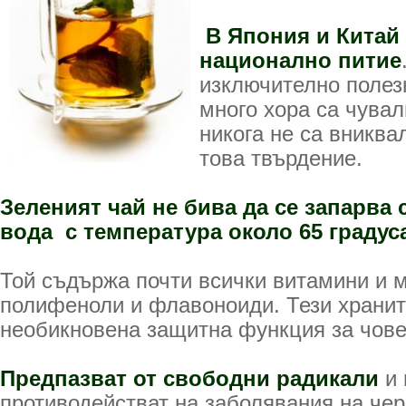
В Япония и Китай 
национално питие
изключително полезн
много хора са чувал
никога не са вниква
това твърдение.
Зеленият чай не бива да се запарва 
вода с температура около 65 градус
Той съдържа почти всички витамини и 
полифеноли и флавоноиди. Тези храни
необикновена защитна функция за чове
Предпазват от свободни радикали
и 
противодействат на заболявания на чер