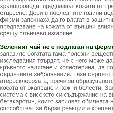
хранопровода, предпазват кожата от п
стареене. Дори в последните години в
фирми започнаха да го влагат в защитн
предпазване на кожата от външни влия
срещу слънчево изгаряне.
Зеленият чай не е подлаган на ферм
запазило богатата гама полезни вещес
изследвания твърдят, че с него може д
кръвното налягане и холестерина, да п
сърдечните заболявания, пази сърцето 
атеросклерозата, пречи за образуването
косата от окапване и кожни болести. З
система с високото си съдържание на в
бетакаротин, които засилват обмяната 
способстват за бързи реакции и концен