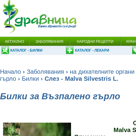
АКТУАЛНО
ЗАБОЛЯВАНИЯ
НАРОДНИ РЕЦЕПТИ
ХРАН
КАТАЛОГ - БИЛКИ
КАТАЛОГ - ЛЕКАРИ
Начало
›
Заболявания
›
на дихателните органи
гърло
›
Билки
› Слез - Malva Silvestris L.
Билки за Възпалено гърло
Malva S