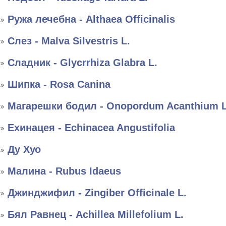
Ружа лечебна - Althaea Officinalis
Слез - Malva Silvestris L.
Сладник - Glycrrhiza Glabra L.
Шипка - Rosa Canina
Магарешки бодил - Onopordum Acanthium L
Ехинацея - Echinacea Angustifolia
Ду Хуо
Малина - Rubus Idaeus
Джинджифил - Zingiber Officinale L.
Бял Равнец - Achillea Millefolium L.