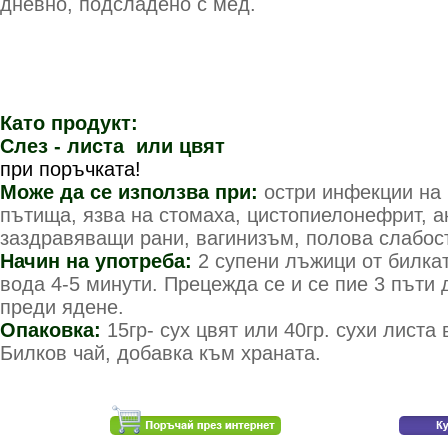
дневно, подсладено с мед.
Като продукт:
Слез - листа или цвят
У
при поръчката!
Може да се използва при:
остри инфекции на 
пътища, язва на стомаха, цистопиелонефрит, а
заздравяващи рани, вагинизъм, полова слабост,
Начин на употреба:
2 супени лъжици от билкат
вода 4-5 минути. Прецежда се и се пие 3 пъти 
преди ядене.
Опаковка:
15гр- сух цвят или 40гр. сухи листа
Билков чай, добавка към храната.