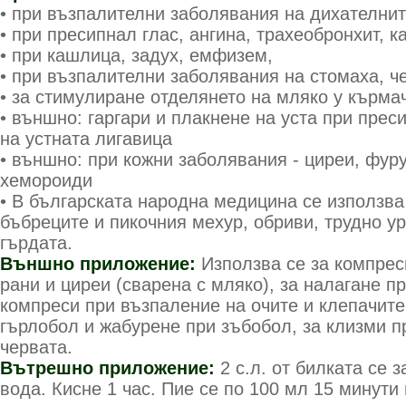
• при възпалителни заболявания на дихателни
• при пресипнал глас, ангина, трахеобронхит, 
• при кашлица, задух, емфизем,
• при възпалителни заболявания на стомаха, ч
• за стимулиране отделянето на мляко у кърма
• външно: гаргари и плакнене на уста при прес
на устната лигавица
• външно: при кожни заболявания - циреи, фуру
хемороиди
• В българската народна медицина се използва
бъбреците и пикочния мехур, обриви, трудно ур
гърдата.
Външно приложение:
Използва се за компрес
рани и циреи (сварена с мляко), за налагане пр
компреси при възпаление на очите и клепачите,
гърлобол и жабурене при зъбобол, за клизми п
червата.
Вътрешно приложение:
2 с.л. от билката се 
вода. Кисне 1 час. Пие се по 100 мл 15 минути