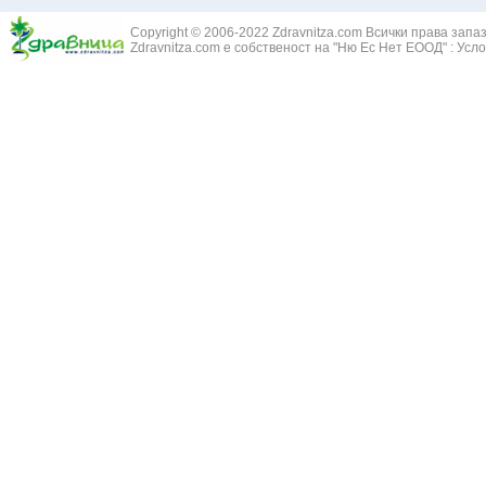
Змийски лапа
Бронхиектазии - разширение на бронхите
Copyright © 2006-2022 Zdravnitza.com Всички права запа
Змийско мляк
Бронхиолит
Zdravnitza.com е собственост на "Ню Ес Нет ЕООД" :
Усло
Зърнастец -
Бронхит
Иглика - Fl. 
Бронхопневмония
Изсипливче -
Възпаление на тъпанчето
Исиот - Zingib
Възпалено гърло
Исландски ли
Задавяне с чуждо тяло
Исоп - Hyssop
Кашлица
Калина - Vib
Кръвоизлив от носа
Калоферче -
Ларингит
Каменоломка 
Мениеров синдром
Камшик - Agr
Моноцитна ангина
Карамфил - E
Плеврит
Кафяво морск
Саркоидоза
Кисел трън - 
Сенна хрема
Клинавче /орл
Синуит
Коило - Stipa
Сърбеж в ушите
Комунига - Me
Трахеит
Коноп - Canna
Туберкулоза
Конски кесте
Фарингит
Копитник - A
Хрема
Коприва - Urt
Категория:
НА ЖЛЕЗИТЕ С ВЪТРЕШНА СЕКРЕЦИЯ