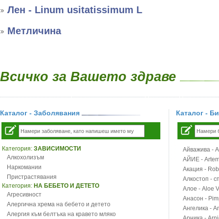
Лен - Linum usitatissimum L
Метличина
Всичко за Вашето здраве
Каталог - Заболявания
Каталог - Б
Категория:
ЗАВИСИМОСТИ
Айважива - Al
Алкохолизъм
АЙИЕ - Artemi
Наркомании
Акация - Rob
Пристрастявания
Алкостоп - с
Категория:
НА БЕБЕТО И ДЕТЕТО
Алое - Aloe 
Агресивност
Анасон - Pim
Алергична хрема на бебето и детето
Ангелика - An
Алергия към белтъка на кравето мляко
Арника - Arn