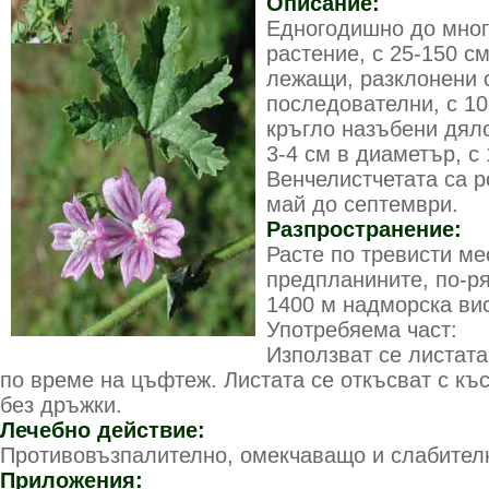
Описание:
Едногодишно до мног
растение, с 25-150 с
лежащи, разклонени с
последователни, с 10
кръгло назъбени дяло
3-4 см в диаметър, с
Венчелистчетата са 
май до септември.
Разпространение:
Расте по тревисти ме
предпланините, по-р
1400 м надморска вис
Употребяема част:
Използват се листата
по време на цъфтеж. Листата се откъсват с къс
без дръжки.
Лечебно действие:
Противовъзпалително, омекчаващо и слабител
Приложения: