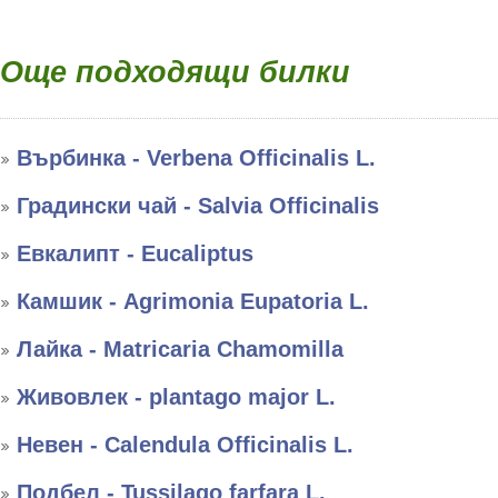
Още подходящи билки
Върбинка - Verbena Officinalis L.
Градински чай - Salvia Officinalis
Евкалипт - Eucaliptus
Камшик - Agrimonia Eupatoria L.
Лайка - Matricaria Chamomilla
Живовлек - plantago major L.
Невен - Calendula Officinalis L.
Подбел - Tussilago farfara L.