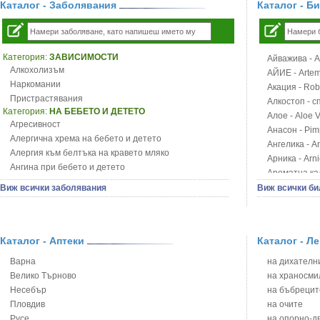
Каталог - Заболявания
Каталог - Б
Категория:
ЗАВИСИМОСТИ
Айважива - Al
Алкохолизъм
АЙИЕ - Artemi
Наркомании
Акация - Rob
Пристрастявания
Алкостоп - с
Категория:
НА БЕБЕТО И ДЕТЕТО
Алое - Aloe 
Агресивност
Анасон - Pim
Алергична хрема на бебето и детето
Ангелика - An
Алергия към белтъка на кравето мляко
Арника - Arn
Ангина при бебето и детето
Ароматна кал
Анемия при бебето и детето
Арония - So
Виж всички заболявания
Виж всички би
Апетит - пълни деца
Бабини зъби -
Аромотерапия и децата
Билки за ба
Безапетитие при бебето и детето
Блатен аир -
Бронхиална астма при бебето и детето
Каталог - Аптеки
Каталог - Л
Блатен тъжни
Бронхит и пневмония при деца
Блян
Варна
на дихателни
Варицела
Бобови шушул
Велико Търново
на храносми
Висока температура на бебето и детето
Божур - Paeo
Несебър
на бъбрецит
Възпаление на ушите на бебето и детето
Борови връхче
Пловдив
на очите
Глисти
Босилек - Oc
Русе
на опорно-д