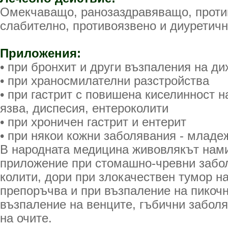
Омекчаващо, ранозаздравяващо, проти
слабително, противоязвено и диуретичн
Приложения:
• при бронхит и други възпаления на д
• при храносмилателни разстройства
• при гастрит с повишена киселинност н
язва, диспесия, ентероколити
• при хроничен гастрит и ентерит
• при някои кожни заболявания - младе
В народната медицина живовлякът нам
приложение при стомашно-чревни забол
колити, дори при злокачествен тумор на
препоръчва и при възпаление на пикочн
възпаление на венците, гъбични забол
на очите.