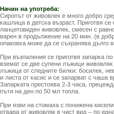
Начин на употреба:
Сиропът от живовлек е много добро сре
кашлица в детска възраст. Приготвя се 
ланцетовиден живовлек, смесен с равн
варен в продължение на 20 мин. (в доб
опаковка може да се съхранява дълго 
При възпаления се приготвя запарка по
вземат се две супени лъжици живовляк 
лъжица от следните билки: босилек, нев
и листа от касис и се запарват с чаша 
Запарката престоява 2-3 часа, прецежда
пъти на ден по 50 мл топла.
При язви на стомаха с понижена кисели
отвара от живовляк в чист вид – по едн