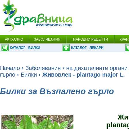
АКТУАЛНО
ЗАБОЛЯВАНИЯ
НАРОДНИ РЕЦЕПТИ
ХРАН
КАТАЛОГ - БИЛКИ
КАТАЛОГ - ЛЕКАРИ
Начало
›
Заболявания
›
на дихателните органи
гърло
›
Билки
› Живовлек - plantago major L.
Билки за Възпалено гърло
Жи
planta