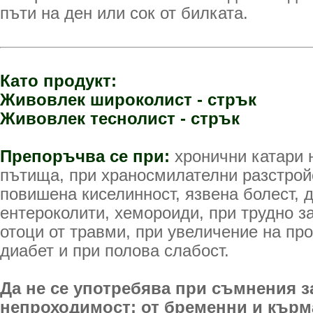
пъти на ден или сок от билката.
Като продукт:
Живовлек широколист - стрък
Живовлек теснолист - стрък
Препоръчва се при:
хронични катари 
пътища, при храносмилателни разстройс
повишена киселинност, язвена болест, 
ентероколити, хемороиди, при трудно з
отоци от травми, при увеличение на про
диабет и при полова слабост.
Да не се употребява при съмнения з
непроходимост; от бременни и кърма