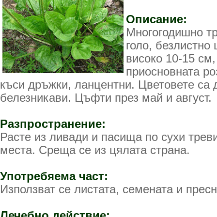
Описание:
Многогодишно тр
голо, безлистно
високо 10-15 см,
приосновната роз
къси дръжки, ланцентни. Цветовете са 
белезникави. Цъфти през май и август.
Разпространение:
Расте из ливади и пасища по сухи трев
места. Среща се из цялата страна.
Употребяема част:
Използват се листата, семената и пресн
Лечебно действие: