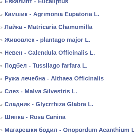
Евкалипт - Eucaliptus
Камшик - Agrimonia Eupatoria L.
Лайка - Matricaria Chamomilla
Живовлек - plantago major L.
Невен - Calendula Officinalis L.
Подбел - Tussilago farfara L.
Ружа лечебна - Althaea Officinalis
Слез - Malva Silvestris L.
Сладник - Glycrrhiza Glabra L.
Шипка - Rosa Canina
Магарешки бодил - Onopordum Acanthium L