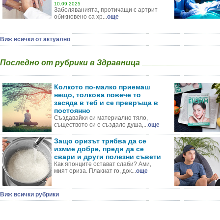
10.09.2025
Заболяванията, протичащи с артрит
обикновено са хр...
още
Виж всички от актуално
Последно от рубрики в Здравница
Колкото по-малко приемаш
нещо, толкова повече то
засяда в теб и се превръща в
постоянно
Създавайки си материално тяло,
съществото си е създало душа,...
още
Защо оризът трябва да се
измие добре, преди да се
свари и други полезни съвети
Как японците остават слаби? Ами,
мият ориза. Плакнат го, док...
още
Виж всички рубрики