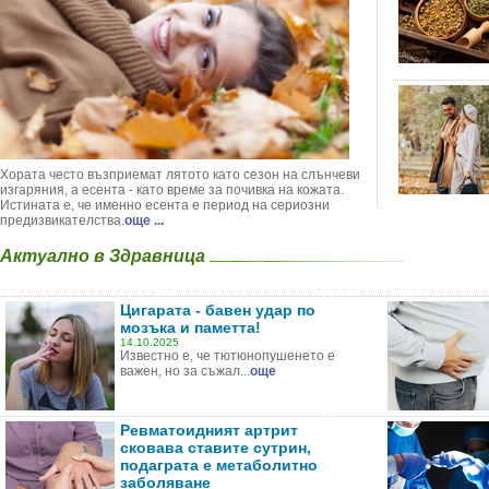
Хората често възприемат лятото като сезон на слънчеви
изгаряния, а есента - като време за почивка на кожата.
Истината е, че именно есента е период на сериозни
предизвикателства.
още ...
Актуално в Здравница
Цигарата - бавен удар по
мозъка и паметта!
14.10.2025
Известно е, че тютюнопушенето е
важен, но за съжал...
още
Ревматоидният артрит
сковава ставите сутрин,
подаграта е метаболитно
заболяване