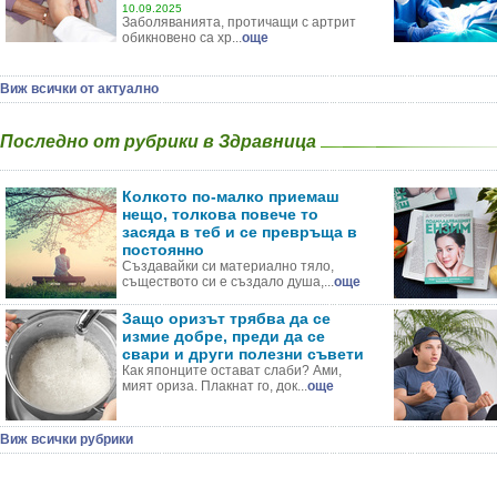
10.09.2025
Заболяванията, протичащи с артрит
обикновено са хр...
още
Виж всички от актуално
Последно от рубрики в Здравница
Колкото по-малко приемаш
нещо, толкова повече то
засяда в теб и се превръща в
постоянно
Създавайки си материално тяло,
съществото си е създало душа,...
още
Защо оризът трябва да се
измие добре, преди да се
свари и други полезни съвети
Как японците остават слаби? Ами,
мият ориза. Плакнат го, док...
още
Виж всички рубрики