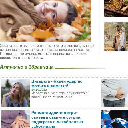
Хората често възприемат лятото като сезон на слънчеви
изгаряния, а есента - като време за почивка на кожата.
Истината е, че именно есента е период на сериозни
предизвикателства.
още ...
Актуално в Здравница
Цигарата - бавен удар по
мозъка и паметта!
14.10.2025
Известно е, че тютюнопушенето е
важен, но за съжал...
още
Ревматоидният артрит
сковава ставите сутрин,
подаграта е метаболитно
заболяване