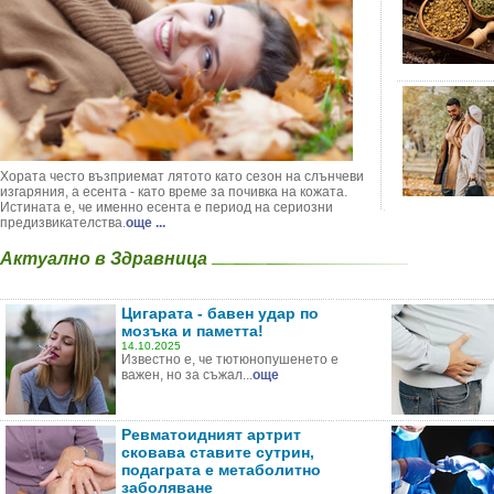
Хората често възприемат лятото като сезон на слънчеви
изгаряния, а есента - като време за почивка на кожата.
Истината е, че именно есента е период на сериозни
предизвикателства.
още ...
Актуално в Здравница
Цигарата - бавен удар по
мозъка и паметта!
14.10.2025
Известно е, че тютюнопушенето е
важен, но за съжал...
още
Ревматоидният артрит
сковава ставите сутрин,
подаграта е метаболитно
заболяване