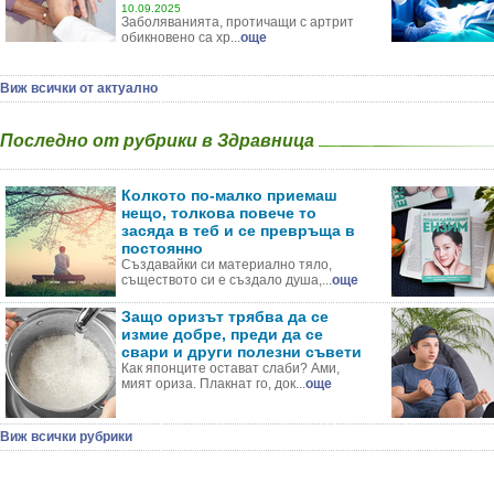
10.09.2025
Заболяванията, протичащи с артрит
обикновено са хр...
още
Виж всички от актуално
Последно от рубрики в Здравница
Колкото по-малко приемаш
нещо, толкова повече то
засяда в теб и се превръща в
постоянно
Създавайки си материално тяло,
съществото си е създало душа,...
още
Защо оризът трябва да се
измие добре, преди да се
свари и други полезни съвети
Как японците остават слаби? Ами,
мият ориза. Плакнат го, док...
още
Виж всички рубрики