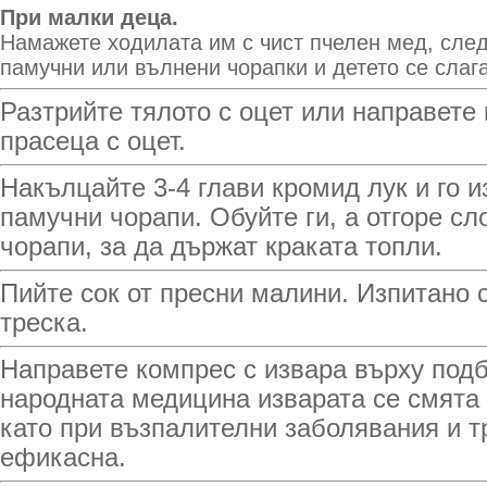
При малки деца.
Намажете ходилата им с чист пчелен мед, след
памучни или вълнени чорапки и детето се слага
Разтрийте тялото с оцет или направете
прасеца с оцет.
Накълцайте 3-4 глави кромид лук и го и
памучни чорапи. Обуйте ги, а отгоре с
чорапи, за да държат краката топли.
Пийте сок от пресни малини. Изпитано 
треска.
Направете компрес с извара върху под
народната медицина изварата се смята 
като при възпалителни заболявания и т
ефикасна.