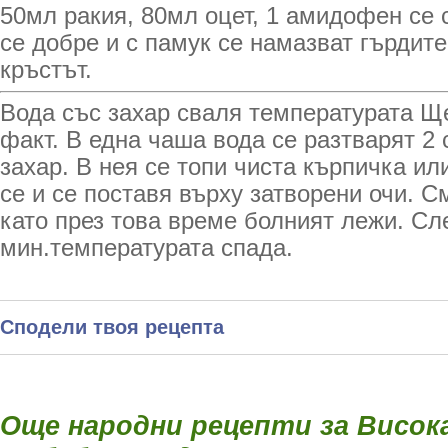
50мл ракия, 80мл оцет, 1 амидофен се 
се добре и с памук се намазват гърдите
кръстът.
Вода със захар сваля температурата Ще
факт. В една чаша вода се разтварят 2
захар. В нея се топи чиста кърпичка ил
се и се поставя върху затворени очи. С
като през това време болният лежи. Сл
мин.температурата спада.
Сподели твоя рецепта
Oще народни рецепти за Висок