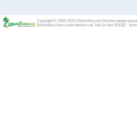
Здравец - Ge
Белодробна склероза
Златовръх - 
Болки в ушите
Змийски лапа
Бронхиектазии - разширение на бронхите
Copyright © 2006-2022 Zdravnitza.com Всички права запа
Змийско мляк
Бронхиолит
Zdravnitza.com е собственост на "Ню Ес Нет ЕООД" :
Усло
Зърнастец -
Бронхит
Иглика - Fl. 
Бронхопневмония
Изсипливче -
Възпаление на тъпанчето
Исиот - Zingib
Възпалено гърло
Исландски ли
Задавяне с чуждо тяло
Исоп - Hyssop
Кашлица
Калина - Vib
Кръвоизлив от носа
Калоферче -
Ларингит
Каменоломка 
Мениеров синдром
Камшик - Agr
Моноцитна ангина
Карамфил - E
Плеврит
Кафяво морск
Саркоидоза
Кисел трън - 
Сенна хрема
Клинавче /орл
Синуит
Коило - Stipa
Сърбеж в ушите
Комунига - Me
Трахеит
Коноп - Canna
Туберкулоза
Конски кесте
Фарингит