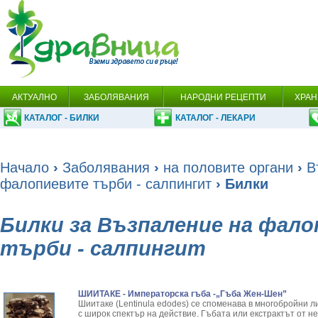
АКТУАЛНО
ЗАБОЛЯВАНИЯ
НАРОДНИ РЕЦЕПТИ
ХРАН
КАТАЛОГ - БИЛКИ
КАТАЛОГ - ЛЕКАРИ
Начало
›
Заболявания
›
на половите органи
›
В
фалопиевите търби - салпингит
› Билки
Билки за Възпаление на фал
търби - салпингит
ШИИТАКЕ - Императорска гъба -„Гъба Жен-Шен”
Шиитаке (Lentinula edodes) се споменава в многобройни л
с широк спектър на действие. Гъбата или екстрактът от не