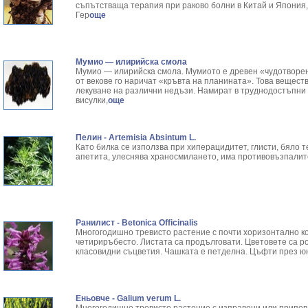
съпътстваща терапия при раково болни в Китай и Япония, 
Гер
още
Мумио — илирийска смола
Мумио — илирийска смола. Мумиото е древен «чудотворен 
от векове го наричат «кръвта на планината». Това вещест
лекуване на различни недъзи. Намират в труднодостъпни з
висулки,
още
Пелин - Artemisia Absintum L.
Като билка се използва при хиперацидитет, глисти, бяло 
апетита, улеснява храносмилането, има противовъзпалит
Ранилист - Betonica Officinalis
Многогодишно тревисто растение с почти хоризонтално к
четириръбесто. Листата са продълговати. Цветовете са р
класовидни съцветия. Чашката е петделна. Цъфти през юн
Еньовче - Galium verum L.