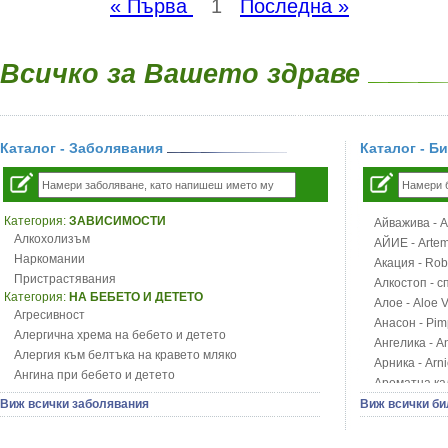
« Първа
1
Последна »
Всичко за Вашето здраве
Каталог - Заболявания
Каталог - Б
Категория:
ЗАВИСИМОСТИ
Айважива - Al
Алкохолизъм
АЙИЕ - Artemi
Наркомании
Акация - Rob
Пристрастявания
Алкостоп - с
Категория:
НА БЕБЕТО И ДЕТЕТО
Алое - Aloe 
Агресивност
Анасон - Pim
Алергична хрема на бебето и детето
Ангелика - An
Алергия към белтъка на кравето мляко
Арника - Arn
Ангина при бебето и детето
Ароматна кал
Анемия при бебето и детето
Арония - So
Виж всички заболявания
Виж всички би
Апетит - пълни деца
Бабини зъби -
Аромотерапия и децата
Билки за ба