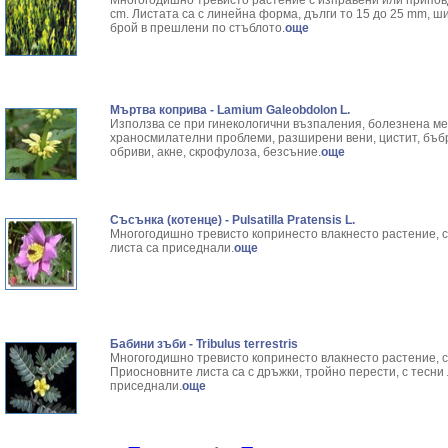
Многогодишно тревисто растение с изправени или приповд
cm. Листата са с линейна форма, дълги то 15 до 25 mm, ш
брой в прешлени по стъблото.
още
Мъртва коприва - Lamium Galeobdolon L.
Използва се при гинекологични възпаления, болезнена м
храносмилателни проблеми, разширени вени, цистит, бъб
обриви, акне, скрофулоза, безсъние.
още
Съсънка (котенце) - Pulsatilla Pratensis L.
Многогодишно тревисто копринесто влакнесто растение, с
листа са приседнали.
още
Бабини зъби - Tribulus terrestris
Многогодишно тревисто копринесто влакнесто растение, с
Приосновните листа са с дръжки, тройно перести, с тесни
при­седнали.
още