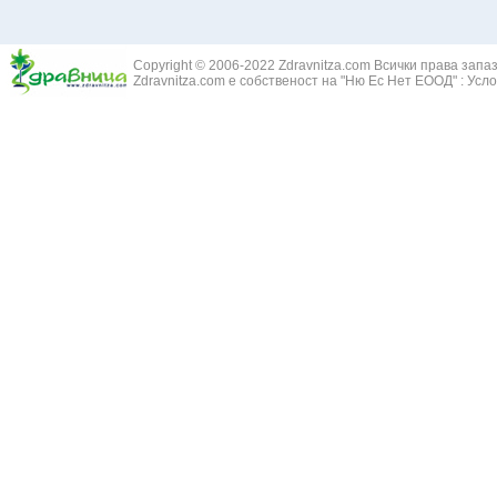
Здравец - Ge
Белодробна склероза
Златовръх - 
Болки в ушите
Змийски лапа
Бронхиектазии - разширение на бронхите
Copyright © 2006-2022 Zdravnitza.com Всички права запа
Змийско мляк
Бронхиолит
Zdravnitza.com е собственост на "Ню Ес Нет ЕООД" :
Усло
Зърнастец -
Бронхит
Иглика - Fl. 
Бронхопневмония
Изсипливче -
Възпаление на тъпанчето
Исиот - Zingib
Възпалено гърло
Исландски ли
Задавяне с чуждо тяло
Исоп - Hyssop
Кашлица
Калина - Vib
Кръвоизлив от носа
Калоферче -
Ларингит
Каменоломка 
Мениеров синдром
Камшик - Agr
Моноцитна ангина
Карамфил - E
Плеврит
Кафяво морск
Саркоидоза
Кисел трън - 
Сенна хрема
Клинавче /орл
Синуит
Коило - Stipa
Сърбеж в ушите
Комунига - Me
Трахеит
Коноп - Canna
Туберкулоза
Конски кесте
Фарингит
Копитник - A
Хрема