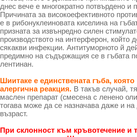
днес вече е многократно потвърдено и п
Причината за високоефективното проти
е в рибонуклеиновата киселина на гъба
призната за извънредно силен стимулат
производството на интерферон, който 
сякакви инфекции. Антитуморното й де
предимно на съдържащия се в гъбата п
лентинан.
Шиитаке е единствената гъба, която
алергична реакция.
В такъв случай, тя
маслен препарат (смесена с ленено оли
тогава може да се назначава даже и на
възраст.
При склонност към кръвотечение и