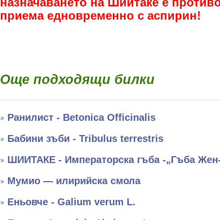
назначаването на Шиитаке е противо
приема едновременно с аспирин!
Още подходящи билки
Ранилист - Betonica Officinalis
Бабини зъби - Tribulus terrestris
ШИИТАКЕ - Императорска гъба -„Гъба Жен
Мумио — илирийска смола
Еньовче - Galium verum L.