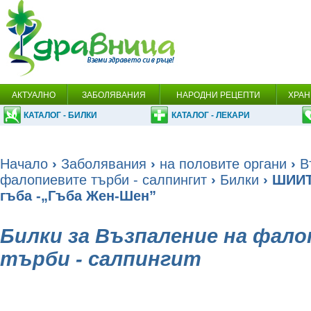
АКТУАЛНО
ЗАБОЛЯВАНИЯ
НАРОДНИ РЕЦЕПТИ
ХРАН
КАТАЛОГ - БИЛКИ
КАТАЛОГ - ЛЕКАРИ
Начало
›
Заболявания
›
на половите органи
›
В
фалопиевите търби - салпингит
›
Билки
› ШИИТ
гъба -„Гъба Жен-Шен”
Билки за Възпаление на фал
търби - салпингит