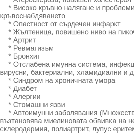
* Високо кръвно налягане и проблеми
кръвоснабдяването
* Опастност от сърдечен инфаркт
* Жълтеница, повишено ниво на пико
* Артрит
* Ревматизъм
* Бронхит
* Отслабена имунна система, инфекци
вирусни, бактериални, хламидиални и д
* Синдром на хроничната умора
* Диабет
* Алергии
* Стомашни язви
* Автоимунни заболявания (Множеств
възтановява миелиновата обвивка на н
склеродермия, полиартрит, лупус ерите