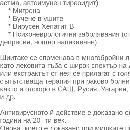
астма, автоимунен тиреоидит)
* Мигрена
* Бучене в ушите
* Вирусен Хепатит B
* Психоневрологични заболявания (стр
депресия, нощно напикаване)
Шиитаке се споменава в многобройни л
като лековита гъба с широк спектър на 
или екстрактът от нея се прилагат с гол
съпътстваща терапия при раково болни 
както и отскоро в САЩ, Русия, Унгария
и др.
Антивирусното й действие е доказано о
години на 20- ти век.
Онова, което е доказано при мишките пр