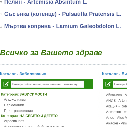
Пелин - Artemisia Absintum L.
Съсънка (котенце) - Pulsatilla Pratensis L.
Мъртва коприва - Lamium Galeobdolon L.
Всичко за Вашето здраве
Каталог - Заболявания
Каталог - Б
Категория:
ЗАВИСИМОСТИ
Айважива - Al
Алкохолизъм
АЙИЕ - Artemi
Наркомании
Акация - Rob
Пристрастявания
Алкостоп - с
Категория:
НА БЕБЕТО И ДЕТЕТО
Алое - Aloe 
Агресивност
Анасон - Pim
Алергична хрема на бебето и детето