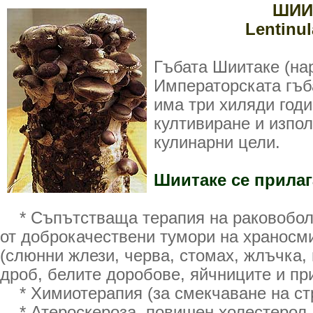
ШИИ
Lentinu
Гъбата Шиитаке (на
Императорската гъб
има три хиляди год
култивиране и изпол
кулинарни цели.
Шиитаке се прилаг
* Съпътстваща терапия на раковобол
от доброкачествени тумори на храносм
(слюнни жлези, черва, стомах, жлъчка, 
дроб, белите доробове, яйчниците и пр
* Химиотерапия (за смекчаване на ст
* Атероскероза, повишен холестерол