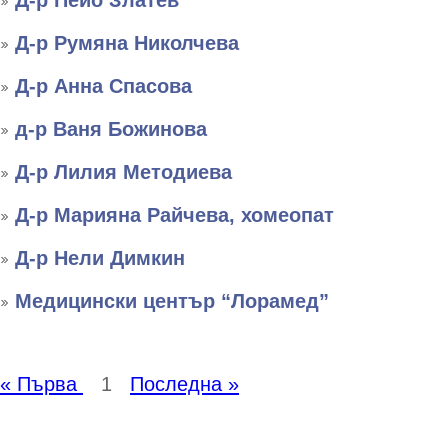
Д-р Пейо Златев
Д-р Румяна Николчева
Д-р Анна Спасова
д-р Ваня Божинова
Д-р Лилия Методиева
Д-р Марияна Райчева, хомеопат
Д-р Нели Димкин
Медицински център “Лорамед”
« Първа
1
Последна »