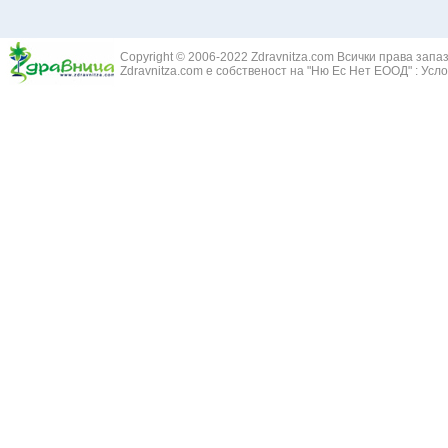
Здравец - Ge
Белодробна склероза
Златовръх - 
Болки в ушите
Змийски лапа
Бронхиектазии - разширение на бронхите
Copyright © 2006-2022 Zdravnitza.com Всички права запа
Змийско мляк
Бронхиолит
Zdravnitza.com е собственост на "Ню Ес Нет ЕООД" :
Усло
Зърнастец -
Бронхит
Иглика - Fl. 
Бронхопневмония
Изсипливче -
Възпаление на тъпанчето
Исиот - Zingib
Възпалено гърло
Исландски ли
Задавяне с чуждо тяло
Исоп - Hyssop
Кашлица
Калина - Vib
Кръвоизлив от носа
Калоферче -
Ларингит
Каменоломка 
Мениеров синдром
Камшик - Agr
Моноцитна ангина
Карамфил - E
Плеврит
Кафяво морск
Саркоидоза
Кисел трън - 
Сенна хрема
Клинавче /орл
Синуит
Коило - Stipa
Сърбеж в ушите
Комунига - Me
Трахеит
Коноп - Canna
Туберкулоза
Конски кесте
Фарингит
Копитник - A
Хрема