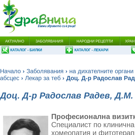
АКТУАЛНО
ЗАБОЛЯВАНИЯ
НАРОДНИ РЕЦЕПТИ
ХРАН
КАТАЛОГ - БИЛКИ
КАТАЛОГ - ЛЕКАРИ
Начало
›
Заболявания
›
на дихателните органи
абсцес
›
Лекар за теб
› Доц. Д-р Радослав Рад
Доц. Д-р Радослав Радев, Д.М.
Професионална визитк
Специалист по клинична
хомеопатия и фитотерап