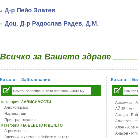
Д-р Пейо Златев
Доц. Д-р Радослав Радев, Д.М.
Всичко за Вашето здраве
Каталог - Заболявания
Каталог - Б
Категория:
ЗАВИСИМОСТИ
Айважива - Al
Алкохолизъм
АЙИЕ - Artemi
Наркомании
Акация - Rob
Пристрастявания
Алкостоп - с
Категория:
НА БЕБЕТО И ДЕТЕТО
Алое - Aloe 
Агресивност
Анасон - Pim
Алергична хрема на бебето и детето