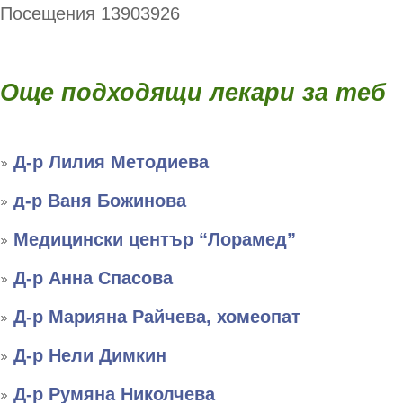
Посещения 13903926
Още подходящи лекари за теб
Д-р Лилия Методиева
д-р Ваня Божинова
Медицински център “Лорамед”
Д-р Анна Спасова
Д-р Марияна Райчева, хомеопат
Д-р Нели Димкин
Д-р Румяна Николчева