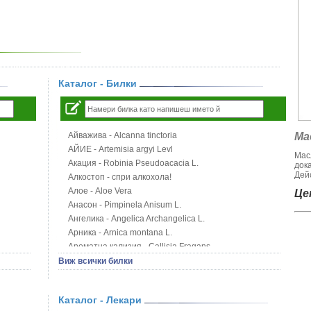
Каталог - Билки
Айважива - Alcanna tinctoria
Ма
АЙИЕ - Artemisia argyi Levl
Мас
Акация - Robinia Pseudoacacia L.
док
Дейс
Алкостоп - спри алкохола!
Алое - Aloe Vera
Цен
Анасон - Pimpinela Anisum L.
Ангелика - Angelica Archangelica L.
Арника - Arnica montana L.
Ароматна кализия - Callisia Fragans
Арония - Sorbus melanocorpa
Виж всички билки
Бабини зъби - Tribulus terrestris
Билки за бани при хемороиди
Каталог - Лекари
Блатен аир - Acorus calamus L.