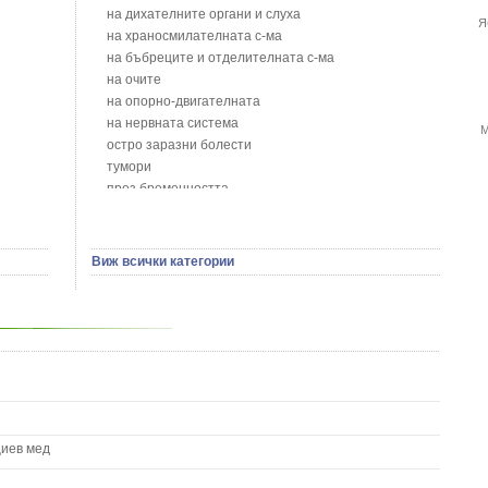
Блатен тъжник - Spirea ulmaria L.
на дихателните органи и слуха
Я
Блян
на храносмилателната с-ма
Бобови шушулки - Phaseolus Vulgaris L.
на бъбреците и отделителната с-ма
Божур - Paeonia Decora
на очите
Борови връхчета - Pinus sylvestris
на опорно-двигателната
Босилек - Ocimum Basillicum
на нервната система
М
Брей - Tamus Communis
остро заразни болести
Брош - Rubia tinctorum L.
тумори
Бръшлян - Hedera helix L.
през бременността
Бряст - Ulmus
на сърцето и кръвоносните съдове
Бушменски отровен храст - Acokanthera oppositifolia
на устната кухина
Бял имел - Viscum album L.
сексуални проблеми
Виж всички категории
Бял оман - Inula Helenium L.
на половите органи
Бял Равнец - Achillea Millefolium L.
зависимости
Бял трън - Silybum Marianum L.
на жлезите с вътрешна секреция
Бяла бреза - Betula pendula
паразитни болести
Бяла върба - Salix Аlba
на бебето и детето
Великденче - Veronica
на кожата и венерически
Ветрогон - Eryngium Campestre
други
Вечнозелен кипарис
Вишна - Prunus cerasus L.
циев мед
Водна детелина - Menyanthes trifoliata L.
Водно Пипериче - Polygonum Hydropiper L.