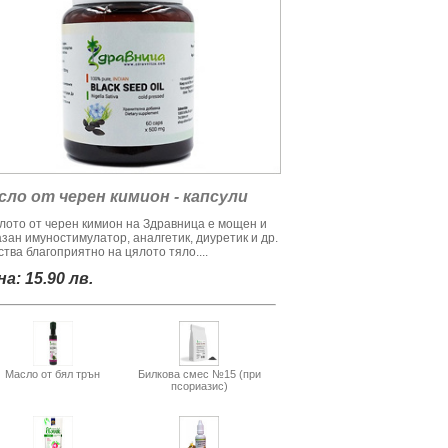
сло от черен кимион - капсули
лото от черен кимион на Здравница е мощен и
азан имуностимулатор, аналгетик, диуретик и др.
тва благоприятно на цялото тяло....
а: 15.90 лв.
Масло от бял трън
Билкова смес №15 (при
псориазис)