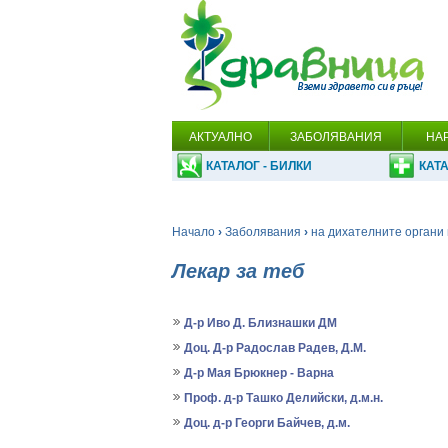
АКТУАЛНО
ЗАБОЛЯВАНИЯ
НА
КАТАЛОГ - БИЛКИ
КАТА
Начало
›
Заболявания
›
на дихателните органи 
Лекар за теб
Д-р Иво Д. Близнашки ДМ
Доц. Д-р Радослав Радев, Д.М.
Д-р Мая Брюкнер - Варна
Проф. д-р Ташко Делийски, д.м.н.
Доц. д-р Георги Байчев, д.м.