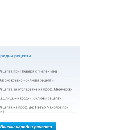
ародни рецепти
Рецепта при Подагра с пчелен мед
Високо кръвно - билкови рецепти
Рецепта за отслабване на проф. Мермерски
Кашлица – народни, билкови рецепти
Рецепта на проф. д-р Петър Манолов при
лит