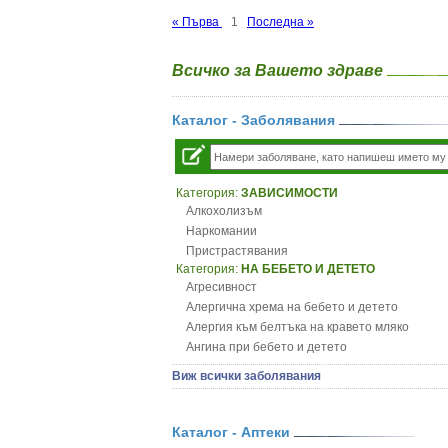
« Първа
1
Последна »
Всичко за Вашето здраве
Каталог - Заболявания
Категория:
ЗАВИСИМОСТИ
Алкохолизъм
Наркомании
Пристрастявания
Категория:
НА БЕБЕТО И ДЕТЕТО
Агресивност
Алергична хрема на бебето и детето
Алергия към белтъка на кравето мляко
Ангина при бебето и детето
Анемия при бебето и детето
Виж всички заболявания
Апетит - пълни деца
Аромотерапия и децата
Безапетитие при бебето и детето
Каталог - Аптеки
Бронхиална астма при бебето и детето