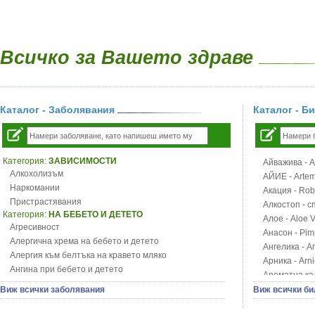
Всичко за Вашето здраве
Каталог - Заболявания
Каталог - Б
Категория:
ЗАВИСИМОСТИ
Айважива - Al
Алкохолизъм
АЙИЕ - Artemi
Наркомании
Акация - Rob
Пристрастявания
Алкостоп - с
Категория:
НА БЕБЕТО И ДЕТЕТО
Алое - Aloe 
Агресивност
Анасон - Pim
Алергична хрема на бебето и детето
Ангелика - An
Алергия към белтъка на кравето мляко
Арника - Arn
Ангина при бебето и детето
Ароматна кал
Анемия при бебето и детето
Арония - So
Виж всички заболявания
Виж всички би
Апетит - пълни деца
Бабини зъби -
Аромотерапия и децата