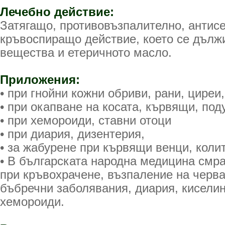
Лечебно действие:
Затягащо, противовъзпалително, антис
кръвоспиращо действие, което се дълж
вещества и етеричното масло.
Приложения:
• при гнойни кожни обриви, рани, циреи,
• при окапване на косата, кървящи, под
• при хемороиди, ставни отоци
• при диария, дизентерия,
• за жабурене при кървящи венци, колит
• В българската народна медицина смра
при кръвохрачене, възпаление на черва
бъбречни заболявания, диария, киселин
хемороиди.