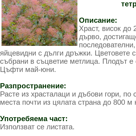
тетр
Описание:
Храст, висок до 
дърво, достигащо
последователни,
яйцевидни с дълги дръжки. Цветовете с
събрани в съцветие метлица. Плодът е 
Цъфти май-юни.
Разпространение:
Расте из храсталаци и дъбови гори, по 
места почти из цялата страна до 800 м
Употребяема част:
Използват се листата.