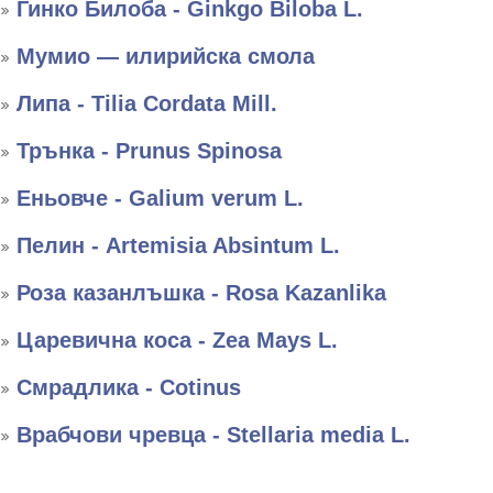
Гинко Билоба - Ginkgo Biloba L.
Мумио — илирийска смола
Липа - Tilia Cordata Mill.
Трънка - Prunus Spinosa
Еньовче - Galium verum L.
Пелин - Artemisia Absintum L.
Роза казанлъшка - Rosa Kazanlika
Царевична коса - Zea Mays L.
Смрадлика - Cotinus
Врабчови чревца - Stellaria media L.