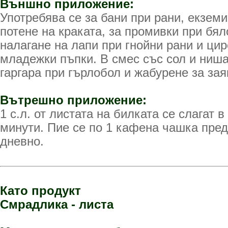
Външно приложение:
Употребява се за бани при рани, екземи
потене на краката, за промивки при бял
налагане на лапи при гнойни рани и цир
младежки пъпки. В смес със сол и ниша
гаргара при гърлобол и жабурене за зая
Вътрешно приложение:
1 с.л. от листата на билката се слагат 
минути. Пие се по 1 кафена чашка пред
дневно.
Като продукт
Смрадлика - листа