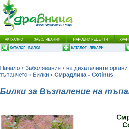
АКТУАЛНО
ЗАБОЛЯВАНИЯ
НАРОДНИ РЕЦЕПТИ
ХРАН
КАТАЛОГ - БИЛКИ
КАТАЛОГ - ЛЕКАРИ
Начало
›
Заболявания
›
на дихателните органи
тъпанчето
›
Билки
› Смрадлика - Cotinus
Билки за Възпаление на тъп
Смр
C