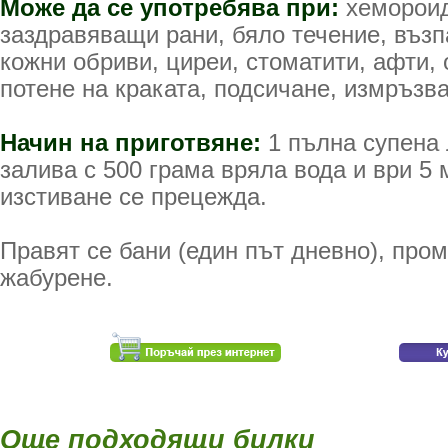
Може да се употребява при:
хемороид
заздравяващи рани, бяло течение, възп
кожни обриви, циреи, стоматити, афти, 
потене на краката, подсичане, измръзва
Начин на приготвяне:
1 пълна супена 
залива с 500 грама вряла вода и ври 5 
изстиване се прецежда.
Правят се бани (един път дневно), пром
жабурене.
Още подходящи билки