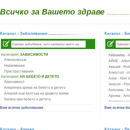
Всичко за Вашето здраве
Каталог - Заболявания
Каталог - Б
Категория:
ЗАВИСИМОСТИ
Айважива - Al
Алкохолизъм
АЙИЕ - Artemi
Наркомании
Акация - Rob
Пристрастявания
Алкостоп - с
Категория:
НА БЕБЕТО И ДЕТЕТО
Алое - Aloe 
Агресивност
Анасон - Pim
Алергична хрема на бебето и детето
Ангелика - An
Алергия към белтъка на кравето мляко
Арника - Arn
Ангина при бебето и детето
Ароматна кал
Анемия при бебето и детето
Арония - So
Виж всички заболявания
Виж всички би
Апетит - пълни деца
Бабини зъби -
Аромотерапия и децата
Билки за ба
Безапетитие при бебето и детето
Блатен аир -
Бронхиална астма при бебето и детето
Каталог - Аптеки
Каталог - Л