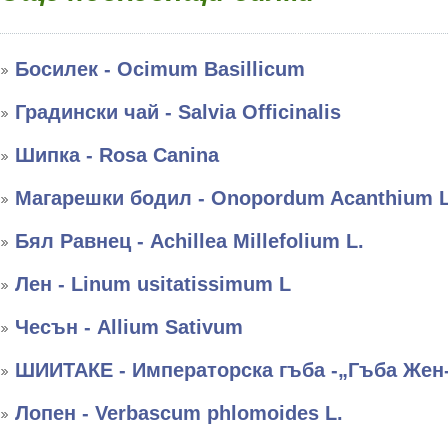
Босилек - Ocimum Basillicum
Градински чай - Salvia Officinalis
Шипка - Rosa Canina
Магарешки бодил - Onopordum Acanthium L
Бял Равнец - Achillea Millefolium L.
Лен - Linum usitatissimum L
Чесън - Allium Sativum
ШИИТАКЕ - Императорска гъба -„Гъба Жен
Лопен - Verbascum phlomoides L.