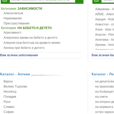
Категория:
ЗАВИСИМОСТИ
Айважива - Al
Алкохолизъм
АЙИЕ - Artemi
Наркомании
Акация - Rob
Пристрастявания
Алкостоп - с
Категория:
НА БЕБЕТО И ДЕТЕТО
Алое - Aloe 
Агресивност
Анасон - Pim
Алергична хрема на бебето и детето
Ангелика - An
Алергия към белтъка на кравето мляко
Арника - Arn
Ангина при бебето и детето
Ароматна кал
Анемия при бебето и детето
Арония - So
Виж всички заболявания
Виж всички би
Апетит - пълни деца
Бабини зъби -
Аромотерапия и децата
Билки за ба
Безапетитие при бебето и детето
Блатен аир -
Бронхиална астма при бебето и детето
Каталог - Аптеки
Каталог - Л
Блатен тъжни
Бронхит и пневмония при деца
Блян
Варна
на дихателни
Варицела
Бобови шушул
Велико Търново
на храносми
Висока температура на бебето и детето
Божур - Paeo
Несебър
на бъбрецит
Възпаление на ушите на бебето и детето
Борови връхче
Пловдив
на очите
Глисти
Босилек - Oc
Русе
на опорно-д
Грижа за пъпа на новороденото
Брей - Tamu
Сливен
на нервната
Грип при бебето и детето
Брош - Rubia 
София
остро зараз