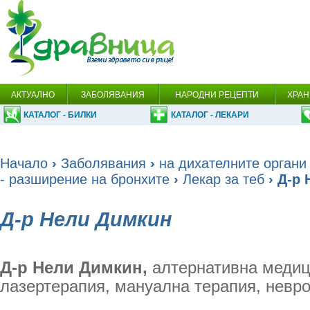
АКТУАЛНО
ЗАБОЛЯВАНИЯ
НАРОДНИ РЕЦЕПТИ
ХРАН
КАТАЛОГ - БИЛКИ
КАТАЛОГ - ЛЕКАРИ
Начало
›
Заболявания
›
на дихателните органи
- разширение на бронхите
›
Лекар за теб
› Д-р
Д-р Нели Димкин
Д-р Нели Димкин,
алтернативна медици
лазертерапия, мануална терапия, невр