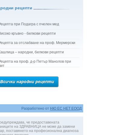
ародни рецепти
Рецепта при Подагра с пчелен мед
Високо кръвно - билкови рецепти
Рецепта за отслабване на проф. Мермерски
Кашлица – народни, билкови рецепти
Рецепта на проф. д-р Петър Манолов при
лит
Разработено от
НЮ ЕС НЕТ ЕООД
редупреждава, че предоставената
аниците на ЗДРАВНИЦА не може да замени
ар, поставянето на професионална диагноза