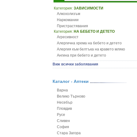
Категория:
ЗАВИСИМОСТИ
Алкохолизъм
Наркомании
Пристрастявания
Категория:
НА БЕБЕТО И ДЕТЕТО
Агресивност
Алергична хрема на бебето и детето
Алергия към белтъка на кравето мляко
Ангина при бебето и детето
Анемия при бебето и детето
Виж всички заболявания
Апетит - пълни деца
Аромотерапия и децата
Безапетитие при бебето и детето
Каталог - Аптеки
Бронхиална астма при бебето и детето
Варна
Бронхит и пневмония при деца
Велико Търново
Варицела
Несебър
Висока температура на бебето и детето
Пловдив
Възпаление на ушите на бебето и детето
Русе
Глисти
Сливен
Грижа за пъпа на новороденото
София
Грип при бебето и детето
Стара Загора
Гърч