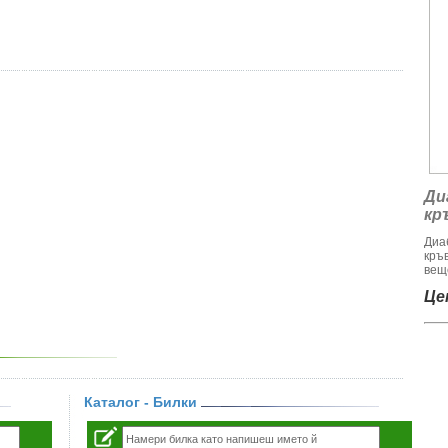
Ди
кр
Диа
кръ
веще
Цен
Каталог - Билки