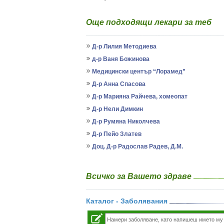
Още подходящи лекари за теб
Д-р Лилия Методиева
д-р Ваня Божинова
Медицински център “Лорамед”
Д-р Анна Спасова
Д-р Марияна Райчева, хомеопат
Д-р Нели Димкин
Д-р Румяна Николчева
Д-р Пейо Златев
Доц. Д-р Радослав Радев, Д.М.
Всичко за Вашето здраве
Каталог - Заболявания