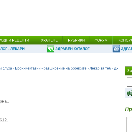
РОДНИ РЕЦЕПТИ
ХРАНЕНЕ
РУБРИКИ
ФОРУМ
КОНСУ
ЛОГ - ЛЕКАРИ
ЗДРАВЕН КАТАЛОГ
ЗДРА
и слуха
›
Бронхиектазии - разширение на бронхите
›
Лекар за теб
› Д-
З
рна..
Пр
-612.