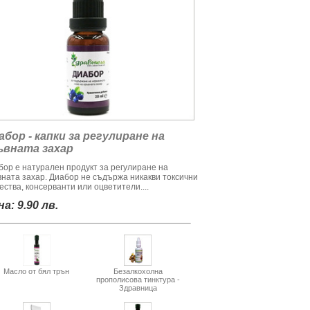
абор - капки за регулиране на
ъвната захар
бор е натурален продукт за регулиране на
вната захар. Диабор не съдържа никакви токсични
ства, консерванти или оцветители....
а: 9.90 лв.
Масло от бял трън
Безалкохолна
прополисова тинктура -
Здравница