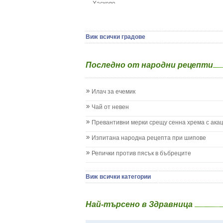
Хасково
Да отгледам и възпитам детето си
Ямбол
Детска церебрална парализа
Детски аутизъм
Детски диабет
Виж всички градове
Екземи при деца
Епилепсия при деца
Последно от народни рецепти
Жълтеница
Запек на бебето и детето
Заушка
Илач за ечемик
Имунизационен календар
Кашлица при бебето и детето
Чай от невен
Коклюш при бебето и детето
Превантивни мерки срещу сенна хрема с ака
Колики
Менингит
Изпитана народна рецепта при шипове
Млечни зъби
Репички против пясък в бъбреците
Млечница
Морбили
Нощно напикаване - енуреза
Виж всички категории
Отит
Отравяне
Най-търсено в Здравница
Плач
Подсичане