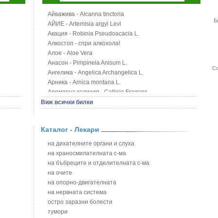
Айважива - Alcanna tinctoria
Б
АЙИЕ - Artemisia argyi Levl
Акация - Robinia Pseudoacacia L.
Алкостоп - спри алкохола!
Алое - Aloe Vera
Анасон - Pimpinela Anisum L.
Со
Ангелика - Angelica Archangelica L.
Арника - Arnica montana L.
Ароматна кализия - Callisia Fragans
Арония - Sorbus melanocorpa
Виж всички билки
Бабини зъби - Tribulus terrestris
Билки за бани при хемороиди
Каталог - Лекари
Блатен аир - Acorus calamus L.
Блатен тъжник - Spirea ulmaria L.
на дихателните органи и слуха
Блян
на храносмилателната с-ма
Бобови шушулки - Phaseolus Vulgaris L.
на бъбреците и отделителната с-ма
Божур - Paeonia Decora
на очите
Борови връхчета - Pinus sylvestris
на опорно-двигателната
Босилек - Ocimum Basillicum
на нервната система
Брей - Tamus Communis
остро заразни болести
Брош - Rubia tinctorum L.
тумори