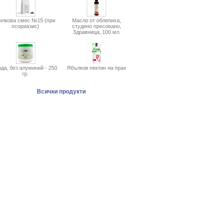
илкова смес №15 (при
Масло от облепиха,
псориазис)
студено пресовано,
Здравница, 100 мл.
да, без алуминий - 250
Ябълков пектин на прах
гр.
Всички продукти