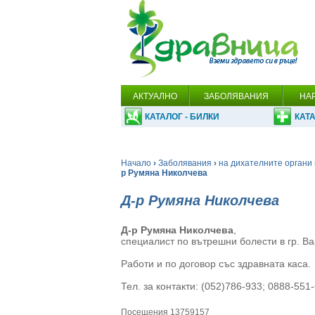
АКТУАЛНО
ЗАБОЛЯВАНИЯ
НА
КАТАЛОГ - БИЛКИ
КАТА
Начало
›
Заболявания
›
на дихателните органи 
р Румяна Николчева
Д-р Румяна Николчева
Д-р Румяна Николчева
,
специалист по вътрешни болести в гр. Ва
Работи и по договор със здравната каса.
Тел. за контакти: (052)786-933; 0888-551
Посещения 13759157